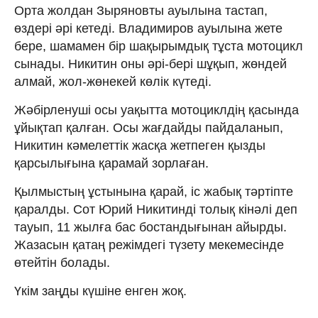
Орта жолдан Зыряновты ауылына тастап,
өздері әрі кетеді. Владимиров ауылына жете
бере, шамамен бір шақырымдық тұста мотоцикл
сынады. Никитин оны әрі-бері шұқып, жөндей
алмай, жол-жөнекей көлік күтеді.
Жәбірленуші осы уақытта мотоциклдің қасында
ұйықтап қалған. Осы жағдайды пайдаланып,
Никитин кәмелеттік жасқа жетпеген қызды
қарсылығына қарамай зорлаған.
Қылмыстың ұстынына қарай, іс жабық тәртіпте
қаралды. Сот Юрий Никитинді толық кінәлі деп
тауып, 11 жылға бас бостандығынан айырды.
Жазасын қатаң режімдегі түзету мекемесінде
өтейтін болады.
Үкім заңды күшіне енген жоқ.