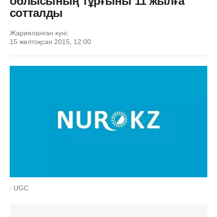
облысының тұрғыны 11 жылға
сотталды
Жарияланған күні:
15 желтоқсан 2015, 12:00
: UGC