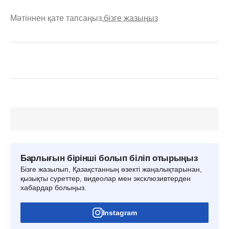
Мәтіннен қате тапсаңыз,
бізге жазыңыз
Барлығын бірінші болып біліп отырыңыз
Бізге жазылып, Қазақстанның өзекті жаңалықтарынан,
қызықты суреттер, видеолар мен эксклюзивтерден
хабардар болыңыз.
Instagram