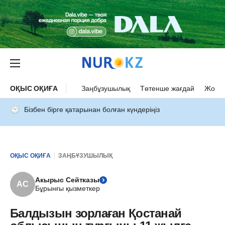
ОҚЫС ОҚИҒА
Заңбұзушылық
Төтенше жағдай
Жол а
Бізбен бірге қатарынан болған күндеріңіз
ОҚЫС ОҚИҒА
ЗАҢБҰЗУШЫЛЫҚ
Акырыс Сейтказы
АС
Бұрынғы қызметкер
Балдызын зорлаған Қостанай