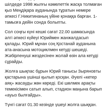
шілдеде 1998 жылғы кәмелеттік жасқа толмаған
қыз Меңдіқара ауданында тұратын немере
әпкесі Г.Никитинаның үйіне қонаққа барған. 1-
тамызға дейін сонда болыпты.
Сол соңғы күні кешкі сағат 22.00 шамасында
әлгі әпкесі күйеуі Юриймен жанжалдасып
қалады. Юрий мұнан соң Қостанай ауданына
ата-анасына мотоциклмен кетуді шешеді.
Жәбірленуші жездесінен жолай өзін ала кетуді
сұрайды.
Жолға шықпас бұрын Юрий танысы Зыряновты
қастарына үшінші қылып қосқан. Әуелі «кетер
аяқ» жасауды жөн көреді. Екі шөлмек арақты
темекісімен сатып алып, стадион маңына барып
«ауыз былғайды».
Түнгі сағат 01.30 кезінде үшеуі жолға шыққан.