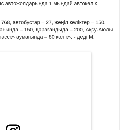
ыс автожолдарында 1 мыңдай автокөлік
768, автобустар – 27, жеңіл көліктер – 150.
анында – 150, Қарағандыда – 200, Ақсу-Аюлы
асск» аумағында – 80 көлік», - деді М.