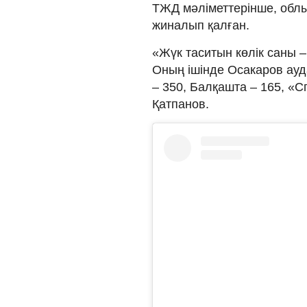
ТЖД мәліметтерінше, обл
жиналып қалған.
«Жүк таситын көлік саны – 
Оның ішінде Осакаров ауд
– 350, Балқашта – 165, «Сп
Қатпанов.