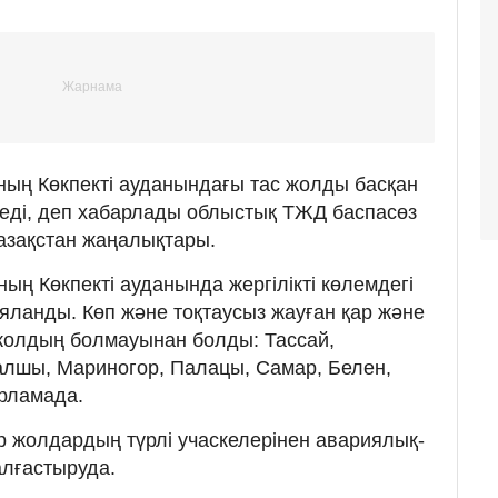
ың Көкпекті ауданындағы тас жолды басқан
етеді, деп хабарлады облыстық ТЖД баспасөз
Қазақстан жаңалықтары.
ың Көкпекті ауданында жергілікті көлемдегі
яланды. Көп және тоқтаусыз жауған қар және
жолдың болмауынан болды: Тассай,
алшы, Мариногор, Палацы, Самар, Белен,
арламада.
 жолдардың түрлі учаскелерінен авариялық-
алғастыруда.