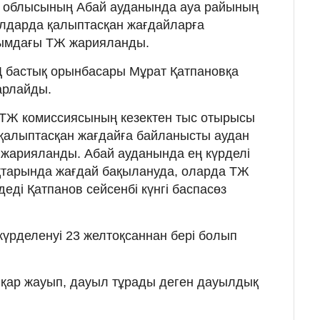
 облысының Абай ауданында ауа райының
олдарда қалыптасқан жағдайларға
уқымдағы ТЖ жарияланды.
 бастық орынбасары Мұрат Қатпановқа
арлайды.
 ТЖ комиссиясының кезектен тыс отырысы
а қалыптасқан жағдайға байланысты аудан
 жарияланды. Абай ауданында ең күрделі
ақтарында жағдай бақылануда, оларда ТЖ
 деді Қатпанов сейсенбі күнгі баспасөз
күрделенуі 23 желтоқсаннан бері болып
 қар жауып, дауыл тұрады деген дауылдық