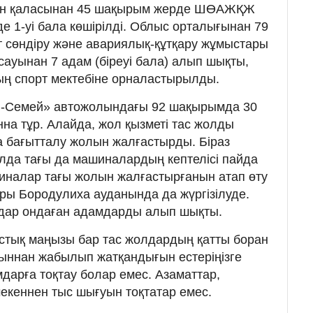
ен қаласынан 45 шақырым жерде ШӨАЖҚЖ
де 1-уі бала көшірілді. Облыс орталығынан 79
сөндіру және авариялық-құтқару жұмыстары
рсауынан 7 адам (біреуі бала) алып шықты,
ң спорт мектебіне орналастырылды.
н-Семей» автожолындағы 92 шақырымда 30
на тұр. Алайда, жол қызметі тас жолды
а бағытталу жолын жалғастырды. Біраз
олда тағы да машиналардың кептелісі пайда
иналар тағы жолын жалғастырғанын атап өту
ары Бородулиха ауданында да жүргізілуде.
ндар ондаған адамдарды алып шықты.
стық маңызы бар тас жолдардың қатты боран
асыннан жабылып жатқандығын естеріңізге
дарға тоқтау болар емес. Азаматтар,
екеннен тыс шығуын тоқтатар емес.