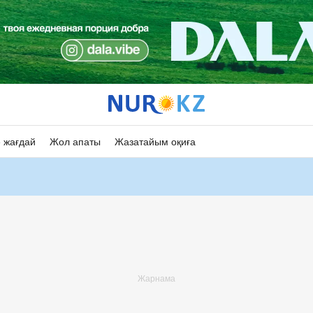
 жағдай
Жол апаты
Жазатайым оқиға