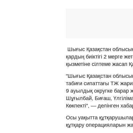
Шығыс Қазақстан облысын
қардың биіктігі 2 мерге ж
қызметіне сілтеме жасап 
"Шығыс Қазақстан облысын
табиғи сипаттағы ТЖ жари
9 ауылдық округке барар 
Шұғылбай, Биғаш, Үлгілім
Көкпекті", — делінген хаб
Осы уақытта құтқарушылар
құтқару операцияларын ж