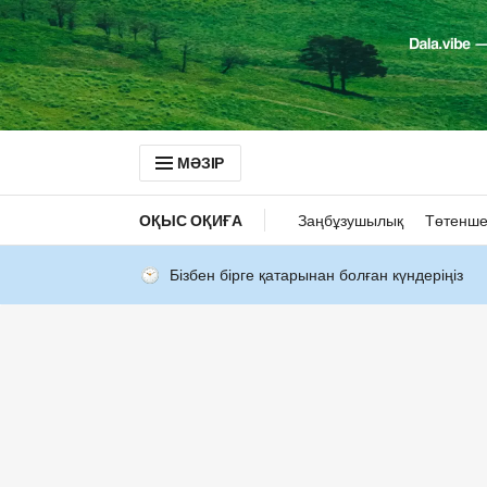
МӘЗІР
ОҚЫС ОҚИҒА
Заңбұзушылық
Төтенше
Бізбен бірге қатарынан болған күндеріңіз