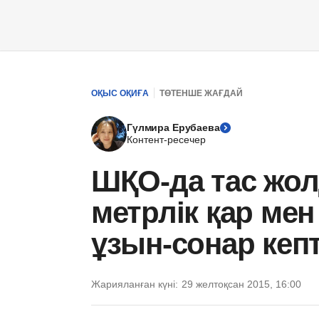
ОҚЫС ОҚИҒА
ТӨТЕНШЕ ЖАҒДАЙ
Гүлмира Ерубаева
Контент-ресечер
ШҚО-да тас жол
метрлік қар ме
ұзын-сонар кепт
Жарияланған күні:
29 желтоқсан 2015, 16:00