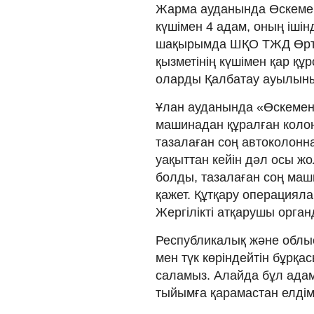
Жарма ауданында Өскем
күшімен 4 адам, оның ішін
шақырымда ШҚО ТЖД Өрт 
қызметінің күшімен қар құ
оларды Қалбатау ауылыны
Ұлан ауданында «Өскеме
машинадан құралған колон
тазалаған соң автоколонн
уақыттан кейін дәл осы ж
болды, тазалаған соң маш
қажет. Құтқару операциял
Жергілікті атқарушы орга
Республикалық және облы
мен түк көріндейтін бұрқ
саламыз. Алайда бұл адам
тыйымға қарамастан елдім