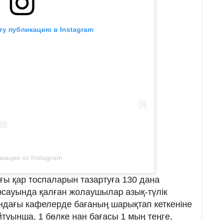
ту публикацию в Instagram
кация от Instagram
ы қар тоспаларын тазартуға 130 дана
ұрсауында қалған жолаушылар азық-түлік
дағы кафелерде бағаның шарықтап кеткеніне
уынша, 1 бөлке нан бағасы 1 мың теңге,