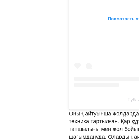
Посмотреть э
Публи
Оның айтуынша жолдардағ
техника тартылған. Қар қ
тапшылығы мен жол бойын
шағымдануда. Олардың айт