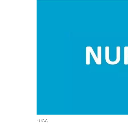
: UGC