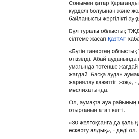
Сонымен қатар Қарағанды
күрделі болуынан және ж
байланысты жергілікті а
Бұл туралы облыстық ТЖД
сілтеме жасап
ҚазТАГ
хаб
«Бүгін таңертең облыстық
өткізілді. Абай ауданынд
умағында төтенше жағдай
жағдай. Басқа аудан аум
жариялау қажеттігі жоқ», -
мәслихатында.
Ол, аумақта ауа райының 
отырғанын атап кетті.
«30 желтоқсанға да қалың
ескерту алдық», - деді ол.