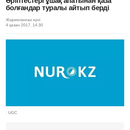
Әріптестері ұшақ апатынан қаза
болғандар туралы айтып берді
Жарияланған күні:
4 қазан 2017, 14:30
: UGC