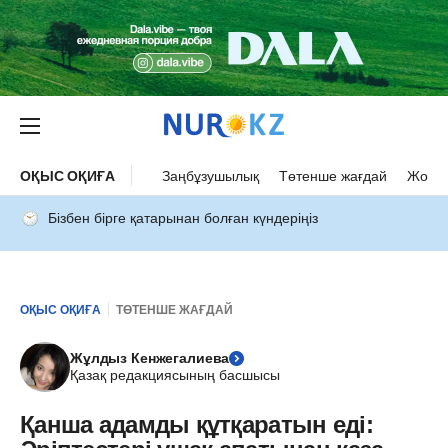
ОҚЫС ОҚИҒА
Заңбұзушылық
Төтенше жағдай
Жол а
Бізбен бірге қатарынан болған күндеріңіз
ОҚЫС ОҚИҒА
ТӨТЕНШЕ ЖАҒДАЙ
Жұлдыз Кенжегалиева
Қазақ редакциясының басшысы
Қанша адамды құтқаратын еді: