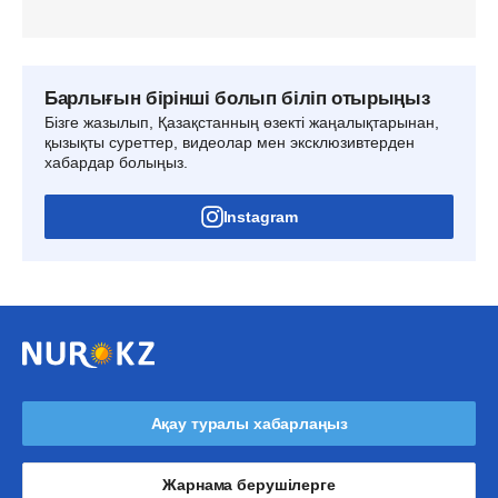
Барлығын бірінші болып біліп отырыңыз
Бізге жазылып, Қазақстанның өзекті жаңалықтарынан,
қызықты суреттер, видеолар мен эксклюзивтерден
хабардар болыңыз.
Instagram
Ақау туралы хабарлаңыз
Жарнама берушілерге