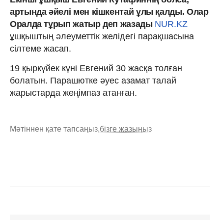
артында әйелі мен кішкентай ұлы қалды. Олар
Оралда тұрып жатыр деп жазады
NUR.KZ
ұшқыштың әлеуметтік желідегі парақшасына
сілтеме жасап.
19 қыркүйек күні Евгений 30 жасқа толған
болатын. Парашютке әуес азамат талай
жарыстарда жеңімпаз атанған.
Мәтіннен қате тапсаңыз,
бізге жазыңыз