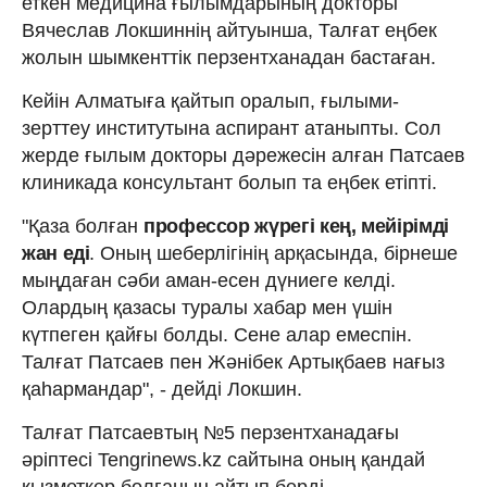
еткен медицина ғылымдарының докторы
Вячеслав Локшиннің айтуынша, Талғат еңбек
жолын шымкенттік перзентханадан бастаған.
Кейін Алматыға қайтып оралып, ғылыми-
зерттеу институтына аспирант атаныпты. Сол
жерде ғылым докторы дәрежесін алған Патсаев
клиникада консультант болып та еңбек етіпті.
"Қаза болған
профессор жүрегі кең, мейірімді
жан еді
. Оның шеберлігінің арқасында, бірнеше
мыңдаған сәби аман-есен дүниеге келді.
Олардың қазасы туралы хабар мен үшін
күтпеген қайғы болды. Сене алар емеспін.
Талғат Патсаев пен Жәнібек Артықбаев нағыз
қаһармандар", - дейді Локшин.
Талғат Патсаевтың №5 перзентханадағы
әріптесі Tengrinews.kz сайтына оның қандай
қызметкер болғанын айтып берді.