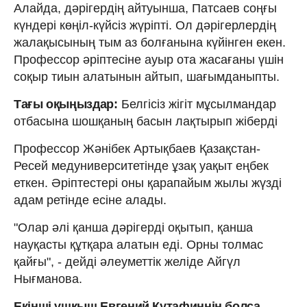
Алайда, дәрігердің айтуынша, Патсаев соңғы
күндері көңіл-күйсіз жүріпті. Ол дәрігерлердің
жалақысының тым аз болғанына күйінген екен.
Профессор әріптесіне ауыр ота жасағаны үшін
соқыр тиын алатынын айтып, шағымданыпты.
Тағы оқыңыздар:
Белгісіз жігіт мұсылмандар
отбасына шошқаның басын лақтырып жіберді
Профессор Жәнібек Артықбаев Қазақстан-
Ресей медуниверситетінде ұзақ уақыт еңбек
еткен. Әріптестері оны қарапайым жылы жүзді
адам ретінде есіне алады.
"Олар әлі қанша дәрігерді оқытып, қанша
науқасты құтқара алатын еді. Орны толмас
қайғы", - дейді әлеуметтік желіде Айгүл
Нығманова.
Екінші ұшқыш Евгений Кутафиннің болса,