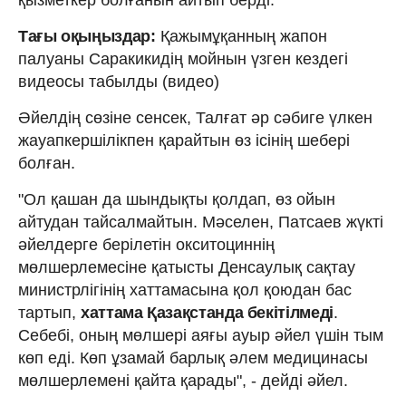
Тағы оқыңыздар:
Қажымұқанның жапон
палуаны Саракикидің мойнын үзген кездегі
видеосы табылды (видео)
Әйелдің сөзіне сенсек, Талғат әр сәбиге үлкен
жауапкершілікпен қарайтын өз ісінің шебері
болған.
"Ол қашан да шындықты қолдап, өз ойын
айтудан тайсалмайтын. Мәселен, Патсаев жүкті
әйелдерге берілетін окситоциннің
мөлшерлемесіне қатысты Денсаулық сақтау
министрлігінің хаттамасына қол қоюдан бас
тартып,
хаттама Қазақстанда бекітілмеді
.
Себебі, оның мөлшері аяғы ауыр әйел үшін тым
көп еді. Көп ұзамай барлық әлем медицинасы
мөлшерлемені қайта қарады", - дейді әйел.