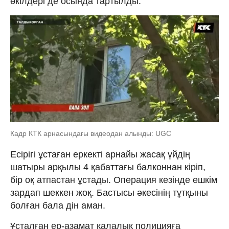
өкілдері де осында тартылды.
Кадр КТК арнасындағы видеодан алынды: UGC
Есірігі ұстаған еркекті арнайы жасақ үйдің
шатыры арқылы 4 қабаттағы балконнан кіріп,
бір оқ атпастан ұстады. Операция кезінде ешкім
зардап шеккен жоқ. Бастысы әкесінің тұтқыны
болған бала дін аман.
Ұсталған ер-азамат қалалық полицияға