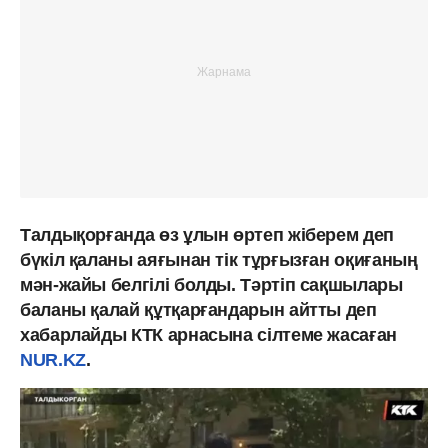
Талдықорғанда өз ұлын өртеп жіберем деп
бүкіл қаланы аяғынан тік тұрғызған оқиғаның
мән-жайы белгілі болды. Тәртіп сақшылары
баланы қалай құтқарғандарын айтты деп
хабарлайды КТК арнасына сілтеме жасаған
NUR.KZ
.