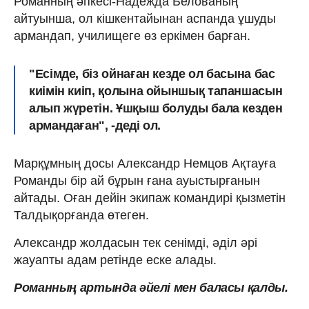
Романның әпкесі-Надежда Белованың
айтуынша, ол кішкентайынан аспанда ұшуды
армандап, училищеге өз еркімен барған.
"Есімде, біз ойнаған кезде ол басына бас
киімін киіп, қолына ойыншық тапаншасын
алып жүретін. Ұшқыш болуды бала кезден
армандаған", -деді ол.
Марқұмның досы Александр Немцов Ақтауға
Романды бір ай бұрын ғана ауыстырғанын
айтады. Оған дейін экипаж командирі қызметін
Талдықорғанда өтеген.
Александр жолдасын тек сенімді, әділ әрі
жауапты адам ретінде еске алады.
Романның артында әйелі мен баласы қалды.