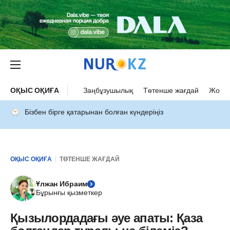
ОҚЫС ОҚИҒА
Заңбұзушылық
Төтенше жағдай
Жол а
Бізбен бірге қатарынан болған күндеріңіз
ОҚЫС ОҚИҒА
ТӨТЕНШЕ ЖАҒДАЙ
Ұлжан Ибраим
Бұрынғы қызметкер
Қызылордадағы әуе апаты: Қаза