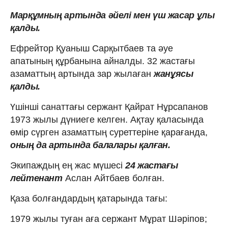
Марқұмның артында әйелі мен үш жасар ұлы
қалды.
Ефрейтор Қуаныш Сарқытбаев та әуе
апатының құрбанына айналды. 32 жастағы
азаматтың артында зар жылаған
жанұясы
қалды.
Үшінші санаттағы сержант Қайрат Нұрсапанов
1973 жылы дүниеге келген. Ақтау қаласында
өмір сүрген азаматтың суреттеріне қарағанда,
оның да артында балалары қалған.
Экипаждың ең жас мүшесі
24 жастағы
лейтенант
Аслан Айтбаев болған.
Қаза болғандардың қатарында тағы:
1979 жылы туған аға сержант Мұрат Шәріпов;