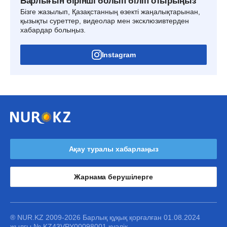
Барлығын бірінші болып біліп отырыңыз
Бізге жазылып, Қазақстанның өзекті жаңалықтарынан,
қызықты суреттер, видеолар мен эксклюзивтерден
хабардар болыңыз.
Instagram
Ақау туралы хабарлаңыз
Жарнама берушілерге
® NUR.KZ 2009-2026 Барлық құқық қорғалған 01.08.2024
жылғы № KZ43VPY00098001 куәлік.