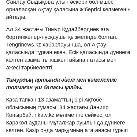
Сайлау Сыдықова ұлын әскери бөлімшесі
орналасқан Ақтау қаласына жібергісі келмегенін
айтады.
Ал 34 жастағы Тимур Құдайбердиев аға
бортинженер-нұсқаушы қызметінде болған.
Tengrinews.kz хабарлауынша, ол Ақтау
қаласында тұрған екен. Есік қаласында дүниеге
келген азаматты кішкентайынан атасы мен
әжесі тәрбиелепті.
Тимурдың артында әйелі мен кәмелетке
толмаған үш баласы қалды.
Қаза тапқан 13 азаматтың бірі Ақтөбе
облысының тумасы, 34 жастағы Данияр
Қоңырбай. rikatv.kz мәліметіне сәйкес, ол
Қаракөл ауданы Мұғалжар ауылында дүниеге
келген. Қазір онда марқұмның ата-анасы тұрып