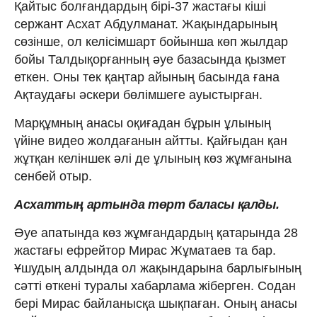
Қайтыс болғандардың бірі-37 жастағы кіші
сержант Асхат Абдулманат. Жақындарының
сөзінше, ол келісімшарт бойынша көп жылдар
бойы Талдықорғанның әуе базасында қызмет
еткен. Оны тек қаңтар айының басында ғана
Ақтаудағы әскери бөлімшеге ауыстырған.
Марқұмның анасы оқиғадан бұрын ұлының
үйіне видео жолдағанын айтты. Қайғыдан қан
жұтқан келіншек әлі де ұлының көз жұмғанына
сенбей отыр.
Асхаттың артында төрт баласы қалды.
Әуе апатында көз жұмғандардың қатарында 28
жастағы ефрейтор Мирас Жұматаев та бар.
Ұшудың алдында ол жақындарына барлығының
сәтті өткені туралы хабарлама жіберген. Содан
бері Мирас байланысқа шықпаған. Оның анасы