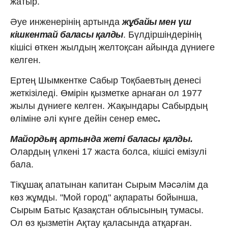
жатыр.
Әуе инженерінің артында
жұбайы мен үш
кішкентай баласы қалды
. Бүлдіршіндерінің
кішісі өткен жылдың желтоқсан айында дүниеге
келген.
Ертең Шымкентке Сабыр Тоқбаевтың денесі
жеткізіледі. Өмірін қызметке арнаған ол 1977
жылы дүниеге келген. Жақындары Сабырдың
өліміне әлі күнге дейін сенер емес
.
Майордың артында жеті баласы қалды.
Олардың үлкені 17 жаста болса, кішісі емізулі
бала.
Тікұшақ апатынан капитан Сырым Мәсәлім да
көз жұмды. "Мой город" ақпараты бойынша,
Сырым Батыс Қазақстан облысының тумасы.
Ол өз қызметін Ақтау қаласында атқарған.