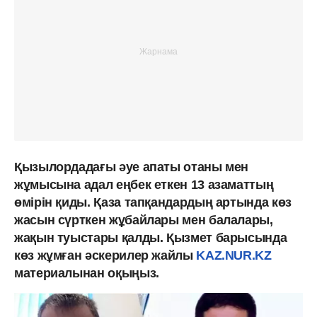
Қызылордадағы әуе апаты отаны мен
жұмысына адал еңбек еткен 13 азаматтың
өмірін қиды. Қаза тапқандардың артында көз
жасын сүрткен жұбайлары мен балалары,
жақын туыстары қалды. Қызмет барысында
көз жұмған әскерилер жайлы
KAZ.NUR.KZ
материалынан оқыңыз.