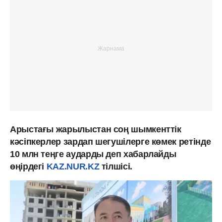
Арыстағы жарылыстан соң шымкенттік
кәсіпкерлер зардап шегушілерге көмек ретінде
10 млн теңге аударды деп хабарлайды
өңірдегі
KAZ.NUR.KZ
тілшісі.