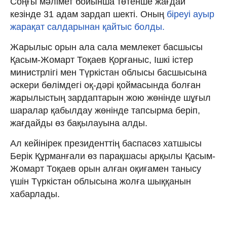
Соңғы мәлімет бойынша төтенше жағдай
кезінде 31 адам зардап шекті. Оның
біреуі ауыр
жарақат салдарынан қайтыс болды.
Жарылыс орын ала сала мемлекет басшысы
Қасым-Жомарт Тоқаев Қорғаныс, Ішкі істер
министрлігі мен Түркістан облысы басшысына
әскери бөлімдегі оқ-дәрі қоймасында болған
жарылыстың зардаптарын жою жөнінде шұғыл
шаралар қабылдау жөнінде тапсырма беріп,
жағдайды өз бақылауына алды.
Ал кейінірек президенттің баспасөз хатшысы
Берік Құрманғали өз парақшасы арқылы Қасым-
Жомарт Тоқаев орын алған оқиғамен танысу
үшін Түркістан облысына жолға шыққанын
хабарлады.