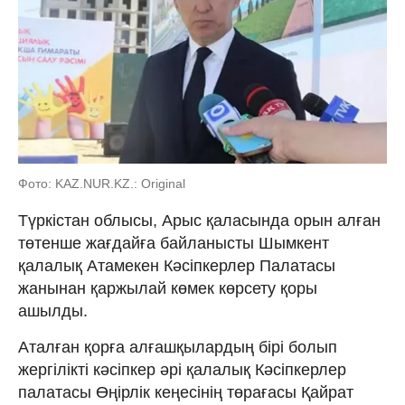
Фото: KAZ.NUR.KZ.: Original
Түркістан облысы, Арыс қаласында орын алған
төтенше жағдайға байланысты Шымкент
қалалық Атамекен Кәсіпкерлер Палатасы
жанынан қаржылай көмек көрсету қоры
ашылды.
Аталған қорға алғашқылардың бірі болып
жергілікті кәсіпкер әрі қалалық Кәсіпкерлер
палатасы Өңірлік кеңесінің төрағасы Қайрат