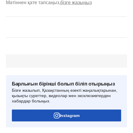
Мәтіннен қате тапсаңыз,
бізге жазыңыз
Барлығын бірінші болып біліп отырыңыз
Бізге жазылып, Қазақстанның өзекті жаңалықтарынан,
қызықты суреттер, видеолар мен эксклюзивтерден
хабардар болыңыз.
Instagram