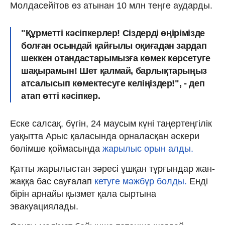
Молдасейітов өз атынан 10 млн теңге аударды.
"Құрметті кәсіпкерлер! Сіздерді өңірімізде
болған осындай қайғылы оқиғадан зардап
шеккен отандастарымызға көмек көрсетуге
шақырамын! Шет қалмай, барлықтарыңыз
атсалысып көмектесуге келіңіздер!", - деп
атап өтті кәсіпкер.
Еске салсақ, бүгін, 24 маусым күні таңертеңгілік
уақытта Арыс қаласында орналасқан әскери
бөлімше қоймасында
жарылыс орын алды.
Қатты жарылыстан зәресі ұшқан тұрғындар жан-
жаққа бас сауғалап
кетуге мәжбүр болды.
Енді
бірін арнайы қызмет қала сыртына
эвакуациялады.