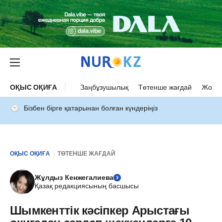
ОҚЫС ОҚИҒА
Заңбұзушылық
Төтенше жағдай
Жол а
Бізбен бірге қатарынан болған күндеріңіз
ОҚЫС ОҚИҒА
ТӨТЕНШЕ ЖАҒДАЙ
Жұлдыз Кенжегалиева
Қазақ редакциясының басшысы
Шымкенттік кәсіпкер Арыстағы