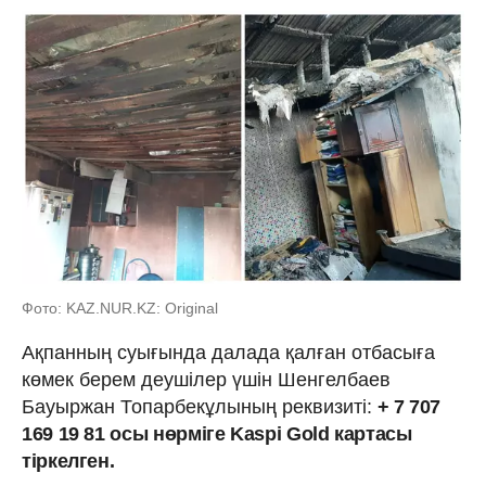
Фото: KAZ.NUR.KZ: Original
Ақпанның суығында далада қалған отбасыға
көмек берем деушілер үшін Шенгелбаев
Бауыржан Топарбекұлының реквизиті:
+ 7 707
169 19 81 осы нөрміге Kaspi Gold картасы
тіркелген.