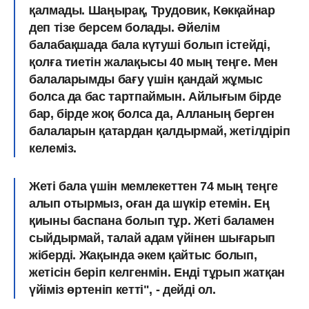
қалмады. Шаңырақ, Трудовик, Көкқайнар
деп тізе берсем болады. Әйелім
балабақшада бала күтуші болып істейді,
қолға тиетін жалақысы 40 мың теңге. Мен
балаларымды бағу үшін қандай жұмыс
болса да бас тартпаймын. Айлығым бірде
бар, бірде жоқ болса да, Алланың берген
балаларын қатардан қалдырмай, жетілдіріп
келеміз.
Жеті бала үшін мемлекеттен 74 мың теңге
алып отырмыз, оған да шүкір етемін. Ең
қиыны баспана болып тұр. Жеті баламен
сыйдырмай, талай адам үйінен шығарып
жіберді. Жақында әкем қайтыс болып,
жетісін беріп келгенмін. Енді тұрып жатқан
үйіміз өртеніп кетті", - дейді ол.