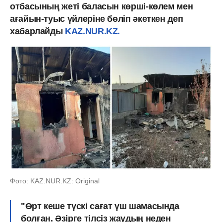
отбасының жеті баласын көрші-көлем мен
ағайын-туыс үйлеріне бөліп әкеткен деп
хабарлайды
KAZ.NUR.KZ.
Фото: KAZ.NUR.KZ: Original
"Өрт кеше түскі сағат үш шамасында
болған. Әзірге тілсіз жаудың неден