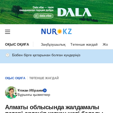
ОҚЫС ОҚИҒА
Заңбұзушылық
Төтенше жағдай
Жол а
Бізбен бірге қатарынан болған күндеріңіз
ОҚЫС ОҚИҒА
ТӨТЕНШЕ ЖАҒДАЙ
Ұлжан Ибраим
Бұрынғы қызметкер
Алматы облысында жалдамалы