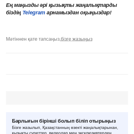
Ең маңызды әрі қызықты жаңалықтарды
біздің
Telegram
арнамыздан
оқыңыздар!
Мәтіннен қате тапсаңыз,
бізге жазыңыз
Барлығын бірінші болып біліп отырыңыз
Бізге жазылып, Қазақстанның өзекті жаңалықтарынан,
қызықты суреттер, видеолар мен эксклюзивтерден