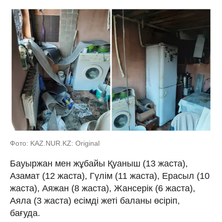
Фото: KAZ.NUR.KZ: Original
Бауыржан мен жұбайы Қуаныш (13 жаста),
Азамат (12 жаста), Гүлім (11 жаста), Ерасыл (10
жаста), Аяжан (8 жаста), Жансерік (6 жаста),
Аяла (3 жаста) есімді жеті баланы өсіріп,
бағуда.