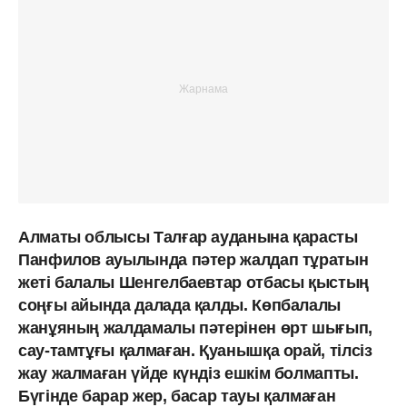
Алматы облысы Талғар ауданына қарасты
Панфилов ауылында пәтер жалдап тұратын
жеті балалы Шенгелбаевтар отбасы қыстың
соңғы айында далада қалды. Көпбалалы
жанұяның жалдамалы пәтерінен өрт шығып,
сау-тамтұғы қалмаған. Қуанышқа орай, тілсіз
жау жалмаған үйде күндіз ешкім болмапты.
Бүгінде барар жер, басар тауы қалмаған