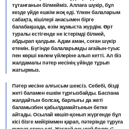
тұтанғанын білмейміз. Аллаға шүкір, бұл
кезде үйде ешкім жоқ еді. Үлкен балаларым
сабақта, кішілері анасымен бірге
балабақшада, өзім жұмыста жүрдім. Өрт
туралы естігенде не істерімді білмей,
абдырап қалдым. Адам аман, соған шүкір
етемін. Бүгінде балаларымды ағайын-туыс
пен көрші көлем үйлеріне алып кетті. Ал біз
жалдамалы пәтер иесінің үйінде тұрып
жатырмыз.
Пәтер иесіне алғысым шексіз. Себебі, бізді
жеті баламен ешкім тұрғызбайды. Баспана
жалдайтын болсақ, барлығы да жеті
баламызбен қабылдамайтынын бетке
айтады. Осылай көшіп-қонып жүргенде бұл
кісі бізге мейіріммен қарап, пәтерінде тұруға
рұқсат еткен еді. Жағдай осылай болды", -