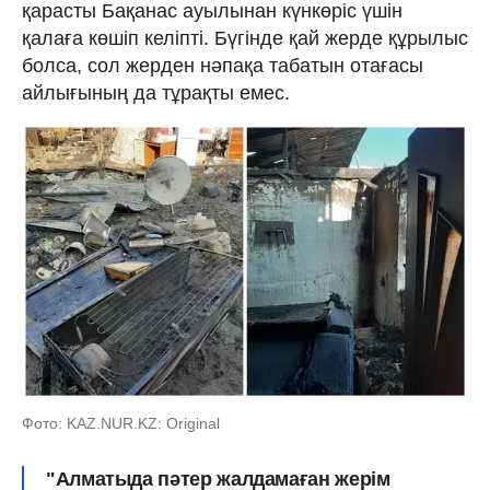
қарасты Бақанас ауылынан күнкөріс үшін
қалаға көшіп келіпті. Бүгінде қай жерде құрылыс
болса, сол жерден нәпақа табатын отағасы
айлығының да тұрақты емес.
Фото: KAZ.NUR.KZ: Original
"Алматыда пәтер жалдамаған жерім