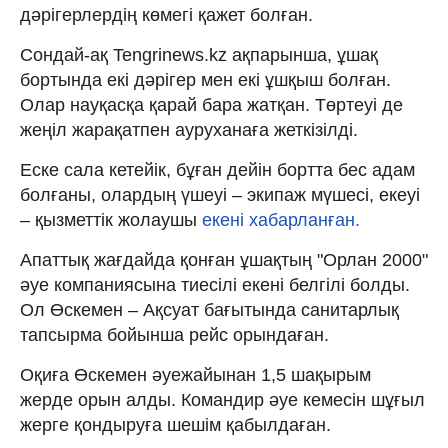
дәрігерлердің көмегі қажет болған.
Сондай-ақ Tengrinews.kz ақпарынша, ұшақ
бортында екі дәрігер мен екі ұшқыш болған.
Олар науқасқа қарай бара жатқан. Төртеуі де
жеңіл жарақатпен ауруханаға жеткізілді.
Еске сала кетейік, бұған дейін бортта бес адам
болғаны, олардың үшеуі – экипаж мүшесі, екеуі
– қызметтік жолаушы
екені хабарланған.
Апаттық жағдайда қонған ұшақтың "Орлан 2000"
әуе компаниясына тиесілі екені белгілі болды.
Ол Өскемен – Ақсуат бағытында санитарлық
тапсырма бойынша рейс орындаған.
Оқиға Өскемен әуежайынан 1,5 шақырым
жерде орын алды. Командир әуе кемесін шұғыл
жерге қондыруға шешім қабылдаған.