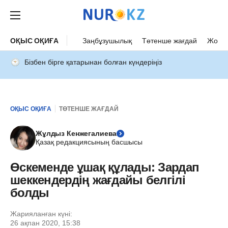
ОҚЫС ОҚИҒА
Заңбұзушылық
Төтенше жағдай
Жол а
Бізбен бірге қатарынан болған күндеріңіз
ОҚЫС ОҚИҒА
ТӨТЕНШЕ ЖАҒДАЙ
Жұлдыз Кенжегалиева
Қазақ редакциясының басшысы
Өскеменде ұшақ құлады: Зардап
шеккендердің жағдайы белгілі
болды
Жарияланған күні:
26 ақпан 2020, 15:38