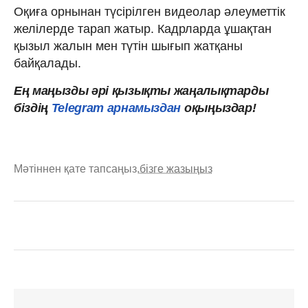
Оқиға орнынан түсірілген видеолар әлеуметтік
желілерде тарап жатыр. Кадрларда ұшақтан
қызыл жалын мен түтін шығып жатқаны
байқалады.
Ең маңызды әрі қызықты жаңалықтарды
біздің
Telegram арнамыздан
оқыңыздар!
Мәтіннен қате тапсаңыз,
бізге жазыңыз