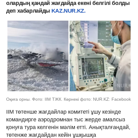
олардың қандай жағдайда екені белгілі болды
деп хабарлайды
KAZ.NUR.KZ.
Оқиға орны. Фото: ІІМ ТЖК. Көрнекі фото: NUR.KZ: Facebook
ІІМ төтенше жағдайлар комитеті ұшу кезінде
командирге аэродромнан тыс жерде амалсыз
қонуға тура келгенін мәлім етті. Анықталғандай,
төтенже жағдайдан кейін ұшқышқа