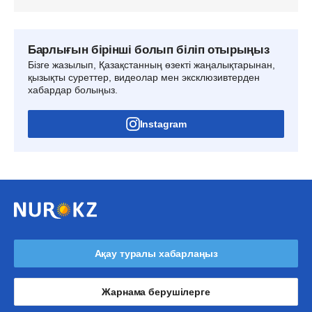
Барлығын бірінші болып біліп отырыңыз
Бізге жазылып, Қазақстанның өзекті жаңалықтарынан,
қызықты суреттер, видеолар мен эксклюзивтерден
хабардар болыңыз.
Instagram
Ақау туралы хабарлаңыз
Жарнама берушілерге