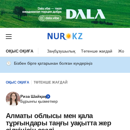
ОҚЫС ОҚИҒА
Заңбұзушылық
Төтенше жағдай
Жол а
Бізбен бірге қатарынан болған күндеріңіз
ОҚЫС ОҚИҒА
ТӨТЕНШЕ ЖАҒДАЙ
Риза Шайқақ
Бұрынғы қызметкер
Алматы облысы мен қала
тұрғындары таңғы уақытта жер