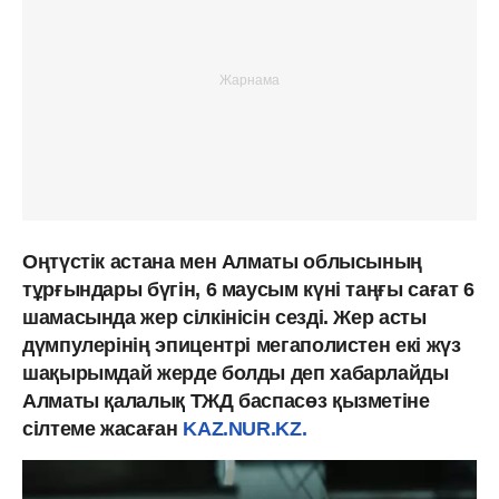
Оңтүстік астана мен Алматы облысының
тұрғындары бүгін, 6 маусым күні таңғы сағат 6
шамасында жер сілкінісін сезді. Жер асты
дүмпулерінің эпицентрі мегаполистен екі жүз
шақырымдай жерде болды деп хабарлайды
Алматы қалалық ТЖД баспасөз қызметіне
сілтеме жасаған
KAZ.NUR.KZ.