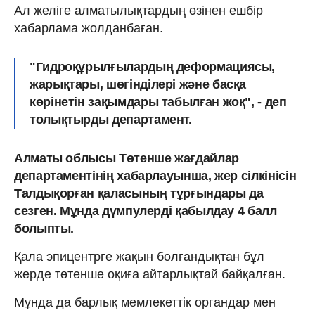
Ал желіге алматылықтардың өзінен ешбір
хабарлама жолданбаған.
"Гидроқұрылғылардың деформациясы,
жарықтары, шөгінділері және басқа
көрінетін зақымдары табылған жоқ", - деп
толықтырды департамент.
Алматы облысы Төтенше жағдайлар
департаментінің хабарлауынша, жер сілкінісін
Талдықорған қаласының тұрғындары да
сезген. Мұнда дүмпулерді қабылдау 4 балл
болыпты.
Қала эпицентрге жақын болғандықтан бұл
жерде төтенше оқиға айтарлықтай байқалған.
Мұнда да барлық мемлекеттік органдар мен