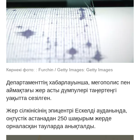
Көрнекі фото: : Furchin / Getty Images: Getty Images
Департаменттің хабарлауынша, мегополис пен
аймақтағы жер асты дүмпулері таңертеңгі
уақытта сезілген.
Жер сілкінісінің эпицентрі Ескелді ауданында,
оңтүстік астанадан 250 шақырым жерде
орналасқан тауларда анықталды.