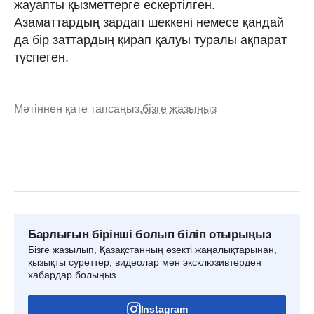
жауапты қызметтерге ескертілген.
Азаматтардың зардап шеккені немесе қандай
да бір заттардың қирап қалуы туралы ақпарат
түспеген.
Мәтіннен қате тапсаңыз,
бізге жазыңыз
Барлығын бірінші болып біліп отырыңыз
Бізге жазылып, Қазақстанның өзекті жаңалықтарынан,
қызықты суреттер, видеолар мен эксклюзивтерден
хабардар болыңыз.
Instagram