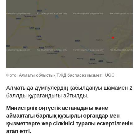
Фото: Алматы облыстық ТЖД баспасөз қызметі: UGC
Алматыда дүмпулердің қабылдануы шамамен 2
баллды құрағандығы айтылды.
Министрлік оңтүстік астанадағы және
аймақтағы барлық құзырлы органдар мен
қызметтерге жер сілкінісі туралы ескертілгенін
атап өтті.