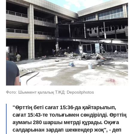
Фото: Шымкент қалалық ТЖД: Depositphotos
"Өрттің беті сағат 15:36-да қайтарылып,
сағат 15:43-те толығымен сөндірілді. Өрттің
аумағы 280 шаршы метрді құрады. Оқиға
салдарынан зардап шеккендер жоқ", - деп