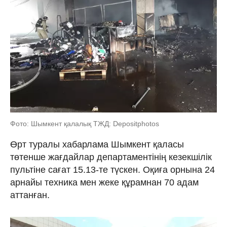
Фото: Шымкент қалалық ТЖД: Depositphotos
Өрт туралы хабарлама Шымкент қаласы
төтенше жағдайлар департаментінің кезекшілік
пультіне сағат 15.13-те түскен. Оқиға орнына 24
арнайы техника мен жеке құрамнан 70 адам
аттанған.