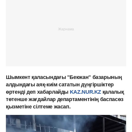
Шымкент қаласындағы "Бекжан" базарының
алдындағы аяқ-киім сататын дүңгіршіктер
өртенді деп хабарлайды
KAZ.NUR.KZ
қалалық
төтенше жағдайлар департаментінің баспасөз
қызметіне сілтеме жасап.