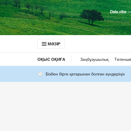
МӘЗІР
ОҚЫС ОҚИҒА
Заңбұзушылық
Төтенше
Бізбен бірге қатарынан болған күндеріңіз