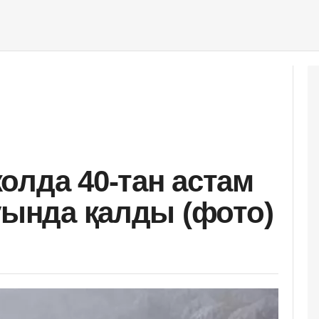
олда 40-тан астам
уында қалды (фото)