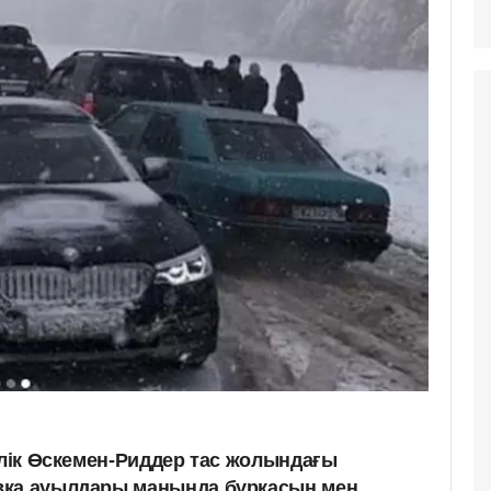
өлік Өскемен-Риддер тас жолындағы
вка ауылдары маңында бұрқасын мен