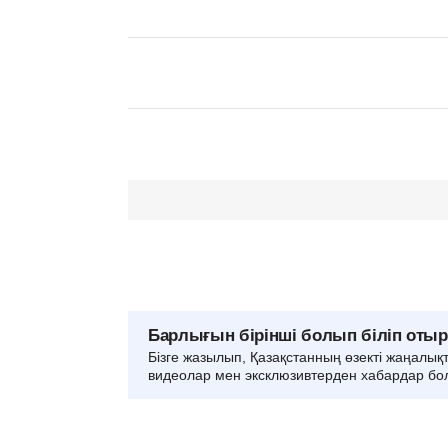
Барлығын бірінші болып біліп оты
Бізге жазылып, Қазақстанның өзекті жаңалық
видеолар мен эксклюзивтерден хабардар бо