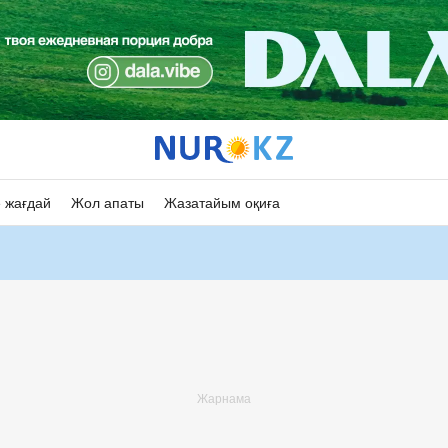
 жағдай
Жол апаты
Жазатайым оқиға