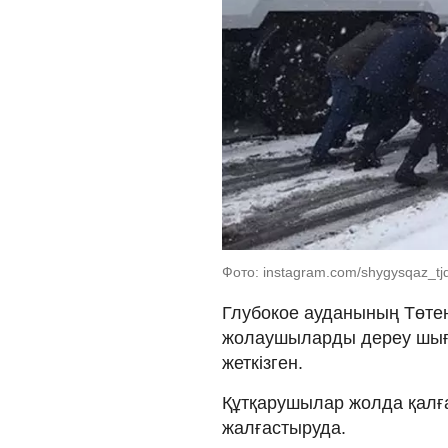
Фото: instagram.com/shygysqaz_tj
Глубокое ауданының Төтен
жолаушыларды дереу шығ
жеткізген.
Құтқарушылар жолда қалға
жалғастыруда.