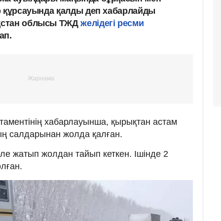
р құрсауында қалды деп хабарлайды
қстан облысы ТЖД
желідегі ресми
ап.
таментінің хабарлауынша, қырықтан астам
ың салдарынан жолда қалған.
келе жатып жолдан тайып кеткен. Ішінде 2
лған.