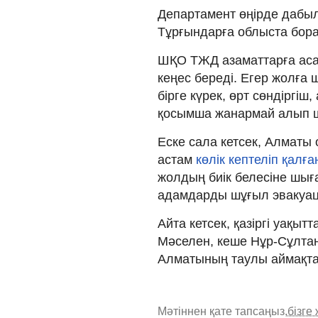
Департамент өңірде дабы
Тұрғындарға облыста бора
ШҚО ТЖД азаматтарға аса 
кеңес береді. Егер жолға 
бірге күрек, өрт сөндіргіш
қосымша жанармай алып ш
Еске сала кетсек, Алматы
астам
көлік кептеліп қалған
жолдың биік белесіне шығ
адамдарды шұғыл эвакуаци
Айта кетсек, қазіргі уақыт
Мәселен, кеше Нұр-Сұлтан
Алматының таулы аймақта
Мәтіннен қате тапсаңыз,
бізге