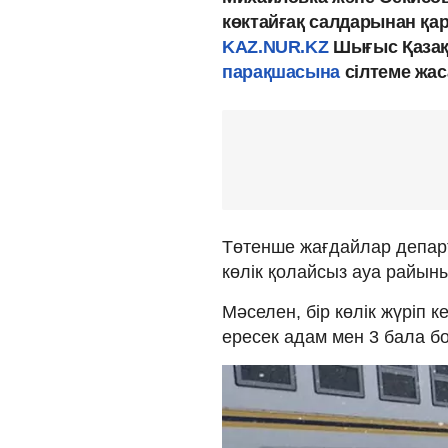
көктайғақ салдарынан қа
KAZ.NUR.KZ
Шығыс Қаза
парақшасына
сілтеме жас
Төтенше жағдайлар депар
көлік қолайсыз ауа райын
Мәселен, бір көлік жүріп 
ересек адам мен 3 бала бо