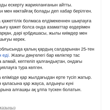
лды ескерту жарияланғанын айтты.
н мен көктайғақ болады деп хабар берілген.
қажеттілік болмаса елдімекеннен шықпауға
шығу қажет болса онда азаматтар өздерімен
, арқан, дәрі қобдишасы, жылы киімдер мен
ығуы керек.
 облысында қалың қардың салдарынан 25-тен
 еді.
Жазғы дөңгелегі бар көліктер тас
а алмай, кептеліп қалғандықтан, ондағы
ялауға тура келген.
та елімізде қар жылдағыдан ерте түсіп жатыр.
 қаласына қар жауса, алдыңғы күні
рына алғашқы ақ ұлпа түскен болатын.
 жазыңыз