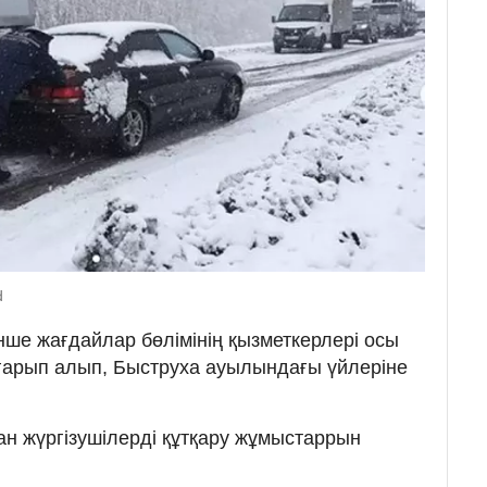
d
ше жағдайлар бөлімінің қызметкерлері осы
арып алып, Быструха ауылындағы үйлеріне
н жүргізушілерді құтқару жұмыстаррын