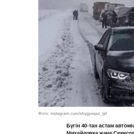
Фото: instagram.com/shygysqaz_tjd
Бүгін 40-тан астам авток
Михайловка және Секисо