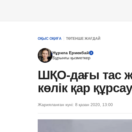
ОҚЫС ОҚИҒА
ТӨТЕНШЕ ЖАҒДАЙ
Нұрила Ермекбай
Бұрынғы қызметкер
ШҚО-дағы тас ж
көлік қар құрса
Жарияланған күні:
8 қазан 2020, 13:00