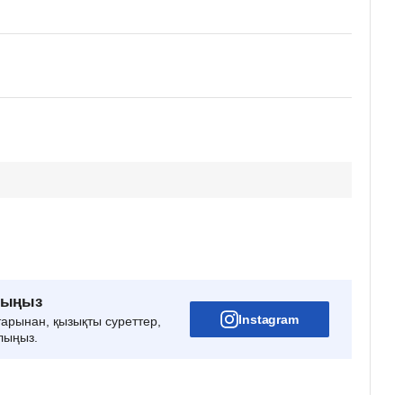
рыңыз
Instagram
тарынан, қызықты суреттер,
лыңыз.