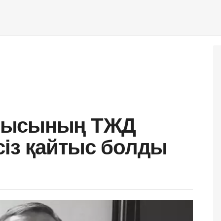
лысының ТЖД
сіз қайтыс болды