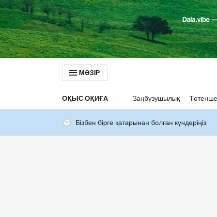
МӘЗІР
ОҚЫС ОҚИҒА
Заңбұзушылық
Төтенше
Бізбен бірге қатарынан болған күндеріңіз