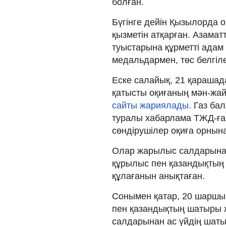
болған.
Бүгінге дейін Қызылорда 
қызметін атқарған. Азамат
туыстарына құрметті адам 
медальдармен, төс белгіл
Еске салайық, 21 қараша
қатысты оқиғаның мән-жай
сайты жариялады.
Газ ба
туралы хабарлама ТЖД-ға 2
сөндірушілер оқиға орнына
Олар жарылыс салдарынан
құрылыс пен қазандықтың
құлағанын анықтаған.
Сонымен қатар, 20 шаршы
пен қазандықтың шатыры 
салдарынан ас үйдің шат