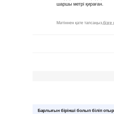
шаршы метрі қираған.
Мәтіннен қате тапсаңыз,
бізге
Барлығын бірінші болып біліп оты