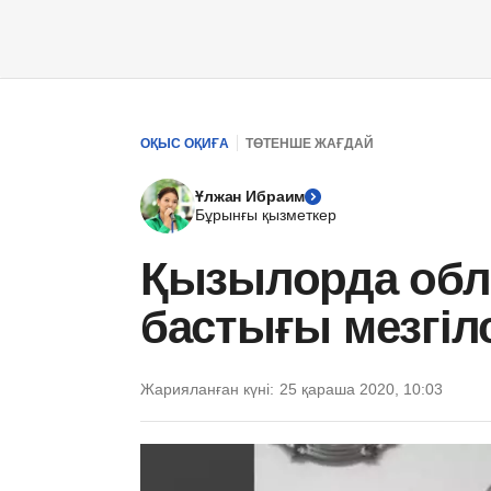
ОҚЫС ОҚИҒА
ТӨТЕНШЕ ЖАҒДАЙ
Ұлжан Ибраим
Бұрынғы қызметкер
Қызылорда об
бастығы мезгіл
Жарияланған күні:
25 қараша 2020, 10:03