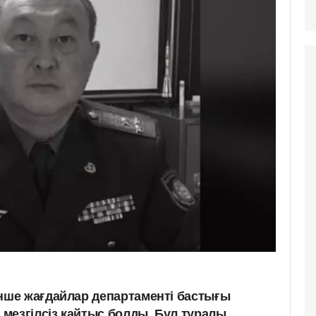
ше жағдайлар департаменті бастығы
мезгілсіз қайтыс болды. Бұл туралы