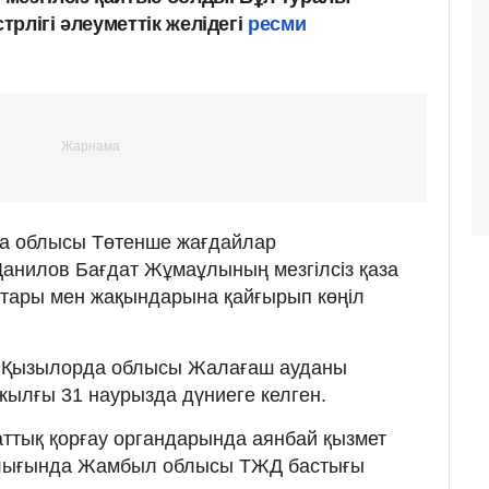
рлігі әлеуметтік желідегі
ресми
а облысы Төтенше жағдайлар
Данилов Бағдат Жұмаұлының мезгілсіз қаза
тары мен жақындарына қайғырып көңіл
 Қызылорда облысы Жалағаш ауданы
ылғы 31 наурызда дүниеге келген.
ттық қорғау органдарында аянбай қызмет
алығында Жамбыл облысы ТЖД бастығы