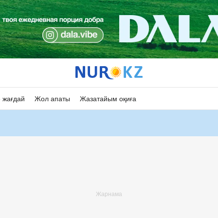
 жағдай
Жол апаты
Жазатайым оқиға