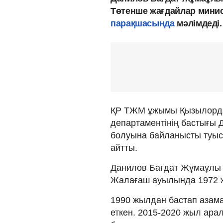
Төтенше жағдайлар минист
парақшасында
мәлімдеді.
ҚР ТЖМ ұжымы ​Қызылорд
департаментінің бастығы 
болуына байланысты туыс
айтты.
Данилов Бағдат Жұмаұлы
Жалағаш ауылында 1972 ж
1990 жылдан бастап азама
еткен. 2015-2020 жыл ар