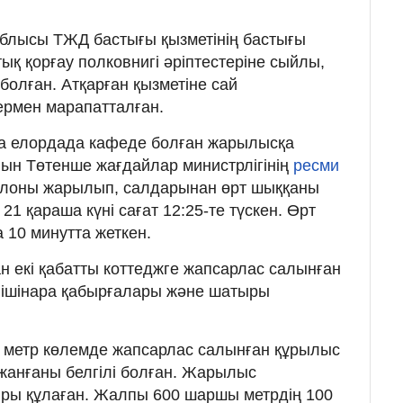
облысы ТЖД бастығы қызметінің бастығы
тық қорғау полковнигі әріптестеріне сыйлы,
болған. Атқарған қызметіне сай
ермен марапатталған.
да елордада кафеде болған жарылысқа
ын Төтенше жағдайлар министрлігінің
ресми
ллоны жарылып, салдарынан өрт шыққаны
1 қараша күні сағат 12:25-те түскен. Өрт
 10 минутта жеткен.
 екі қабатты коттеджге жапсарлас салынған
 ішінара қабырғалары және шатыры
 метр көлемде жапсарлас салынған құрылыс
жанғаны белгілі болған. Жарылыс
ыры құлаған. Жалпы 600 шаршы метрдің 100