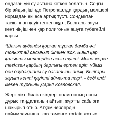
ондаған үйі су астына кеткен болатын. Соңғы
бір айдың ішінде Петропавлда қардың мөлшері
нормадан екі есе артық түсті. Сондықтан
тасқыннан қауіптенген жұрт, Былғары зауыт
кентінің ішінен қар полигонын ашуға түбегейлі
қарсы.
"Шағын ауданды қорғап тұрған дамба әлі
толықтай салынып біткен жоқ. Биыл қар
қалыпты мөлшерден асып түсті. Мына жерге
төгілген қардың барлығы ертең еріп, үйіміз
бен баубақшаны су басатыны анық. Былғары
зауыт кенті қауіпті аймақта тұр", - деді елді
мекен тұрғыны Дарья Козловская.
Жергілікті билік өкілдері полигонның орны
дұрыс таңдалғанын айтып, жұртты сабырға
шақырып отыр. Атқамінерлердің
пайымдауынша, қар төменге төгіліп жатыр.