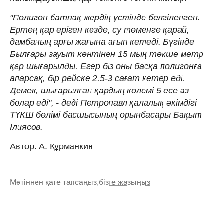
"Полигон батпақ жердің үстінде белгіленген.
Ертең қар еріген кезде, су төменге қарай,
дамбаның арғы жағына ағып кетеді. Бүгінде
Былғары зауыт кентінен 15 мың текше метр
қар шығарылды. Егер біз оны басқа полигонға
апарсақ, бір рейске 2.5-3 сағат кетер еді.
Демек, шығарылған қардың көлемі 5 есе аз
болар еді", - деді Петропавл қалалық әкімдігі
ТҮКШ бөлімі басшысының орынбасары Бақыт
Ілиясов.
Автор: А. Құрманкин
Мәтіннен қате тапсаңыз,
бізге жазыңыз