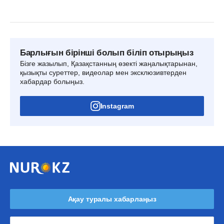
Барлығын бірінші болып біліп отырыңыз
Бізге жазылып, Қазақстанның өзекті жаңалықтарынан,
қызықты суреттер, видеолар мен эксклюзивтерден
хабардар болыңыз.
Instagram
Ақау туралы хабарлаңыз