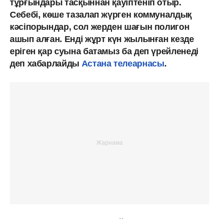
тұрғындары тасқыннан қауіптеніп отыр.
Себебі, көше тазалап жүрген коммуналдық
кәсіпорындар, сол жерден шағын полигон
ашып алған. Енді жұрт күн жылынған кезде
еріген қар суына батамыз ба деп үрейленеді
деп хабарлайды
Астана телеарнасы
.