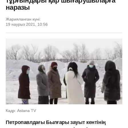
тұрғындары қар шығарушыларға
наразы
Жарияланған күні:
19 наурыз 2021, 10:56
Кадр: Astana TV
Петропавлдағы Былғары зауыт кентінің