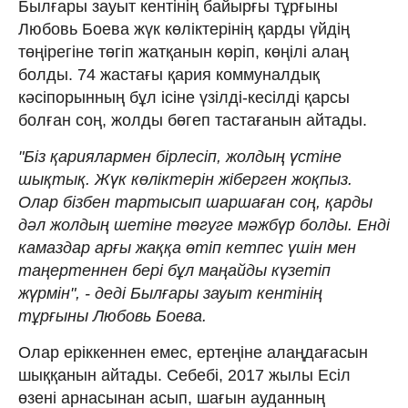
Былғары зауыт кентінің байырғы тұрғыны
Любовь Боева жүк көліктерінің қарды үйдің
төңірегіне төгіп жатқанын көріп, көңілі алаң
болды. 74 жастағы қария коммуналдық
кәсіпорынның бұл ісіне үзілді-кесілді қарсы
болған соң, жолды бөгеп тастағанын айтады.
"Біз қариялармен бірлесіп, жолдың үстіне
шықтық. Жүк көліктерін жіберген жоқпыз.
Олар бізбен тартысып шаршаған соң, қарды
дәл жолдың шетіне төгуге мәжбүр болды. Енді
камаздар арғы жаққа өтіп кетпес үшін мен
таңертеннен бері бұл маңайды күзетіп
жүрмін", - деді Былғары зауыт кентінің
тұрғыны Любовь Боева.
Олар еріккеннен емес, ертеңіне алаңдағасын
шыққанын айтады. Себебі, 2017 жылы Есіл
өзені арнасынан асып, шағын ауданның