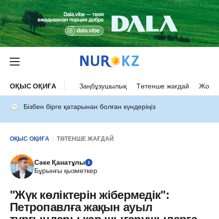
ОҚЫС ОҚИҒА
Заңбұзушылық
Төтенше жағдай
Жол а
Бізбен бірге қатарынан болған күндеріңіз
ОҚЫС ОҚИҒА
ТӨТЕНШЕ ЖАҒДАЙ
Сәке Қанатұлы
Бұрынғы қызметкер
"Жүк көліктерін жібермедік":
Петропавлға жақын ауыл