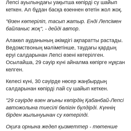
Лепсі ауылындағы уақытша көпірді су шайып
кеткен. Ал бұдан басқа өзеннен өтетін жол жоқ.
"Өзен көтеріліп, тасып жатыр. Енді Лепсімен
байланыс жоқ", - дейді автор
.
Алакөл ауданының әкімдігі ақпаратты растады.
Ведомствоның мәліметінше, таудағы қардың
еруі салдарынан Лепсі өзені көтерілген.
Осылайша, 29 сәуір күні айналма көпірге нұқсан
келген.
Келесі күні, 30 сәуірде нөсер жаңбырдың
салдарынан көпірді лай су шайып кеткен.
"29 сәуірде өзен ағыны көпірдің Қабанбай-Лепсі
автожолына тиесілі бөлігін бүлдірді. Күннің
бірден жылынуынан су көтерілді.
Оқиға орнына жедел қызметтер - төтенше