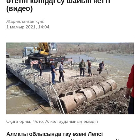
өтетін көпірді су шайып кетті
(видео)
Жарияланған күні:
1 мамыр 2021, 14:04
Оқиға орны. Фото: Алкөл ауданының әкімдігі
Алматы облысында тау өзені Лепсі