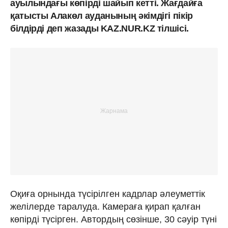
ауылындағы көпірді шайып кетті. Жағдайға
қатысты Алакөл ауданының әкімдігі пікір
білдірді деп жазады KAZ.NUR.KZ тілшісі.
Оқиға орнында түсірілген кадрлар әлеуметтік
желілерде таралуда. Камераға қирап қалған
көпірді түсірген. Автордың сөзінше, 30 сәуір түні