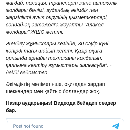
жағдай, полиция, транспорт және автокөлік
жолдары бөлімі, аудандық әкімдік пен
жергілікті ауыл округінің қызметкерлері,
сондай-ақ автожолға жауапты "Алакөл
жолдары" ЖШС жетті.
Жөндеу жұмыстары кезінде, 30 сәуір күні
көпірді тағы шайып кетті. Қазір оқиға
орнында арнайы техниканы қолданып,
қалпына келтіру жұмыстары жалғасуда", -
дейді ведомство.
Әкімдіктің мәліметінше, оқиғадан зардап
шеккендер мен қайтыс болғандар жоқ.
Назар аударыңыз! Видеода бейәдеп сөздер
бар.