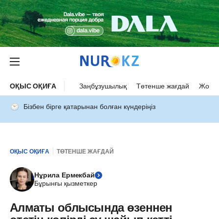
ОҚЫС ОҚИҒА
Заңбұзушылық
Төтенше жағдай
Жол а
Бізбен бірге қатарынан болған күндеріңіз
ОҚЫС ОҚИҒА
ТӨТЕНШЕ ЖАҒДАЙ
Нұрила Ермекбай
Бұрынғы қызметкер
Алматы облысында өзеннен