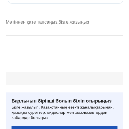
Мәтіннен қате тапсаңыз,
бізге жазыңыз
Барлығын бірінші болып біліп отырыңыз
Бізге жазылып, Қазақстанның өзекті жаңалықтарынан,
қызықты суреттер, видеолар мен эксклюзивтерден
хабардар болыңыз.