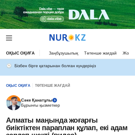
ОҚЫС ОҚИҒА
Заңбұзушылық
Төтенше жағдай
Жол а
Бізбен бірге қатарынан болған күндеріңіз
ОҚЫС ОҚИҒА
ТӨТЕНШЕ ЖАҒДАЙ
Сәке Қанатұлы
Бұрынғы қызметкер
Алматы маңында жоғарғы
биіктіктен параплан құлап, екі адам