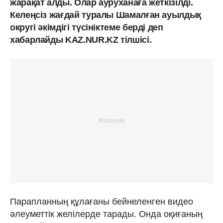
жарақат алды. Олар ауруханаға жеткізілді.
Келеңсіз жағдай туралы Шамалған ауылдық
округі әкімдігі түсініктеме берді деп
хабарлайды KAZ.NUR.KZ тілшісі.
Парапланның құлағаны бейнеленген видео
әлеуметтік желілерде тарады. Онда оқиғаның