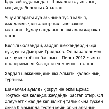
Қарасай ауданындағы Шамалған ауылының
маңында болғаны айтылған.
Ұшу аппараты ауа ағынына түсіп қалып,
жылдамдықпен электр желісіне зақым
келтірген. Құлау салдарынан екі адам жарақат
алған.
Белгілі болғандай, зардап шеккендердің бірі
нұсқаушы Дмитрий Гридасов. Ол парапланмен
секіру мектебінің басшысы. Пилот 2013 жылғы
планеризмнен Қазақстан чемпионы атанған.
Зардап шеккеннің екіншісі Алматы қаласының
тұрғыны.
Шамалған ауылдық округінің әкімі Ержас
Тоқтасынов келеңсіз жағдайды растап отыр. Ол
әлеуметтік желіде көпшіліктің талқысына түскен
оқиға 9 мамырда түстен кейін орын алғанын