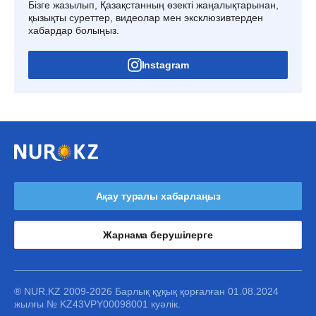
Бізге жазылып, Қазақстанның өзекті жаңалықтарынан,
қызықты суреттер, видеолар мен эксклюзивтерден
хабардар болыңыз.
Instagram
Ақау туралы хабарлаңыз
Жарнама берушілерге
® NUR.KZ 2009-2026 Барлық құқық қорғалған 01.08.2024
жылғы № KZ43VPY00098001 куәлік.