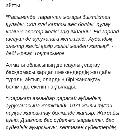
айтты.
"Расыменде, параплан жоғары биіктіктен
құлады. Сол күні қатты жел болды. Құлау
кезінде электр желісі зақымданды. Екі зардап
шегуші де ауруханаға жеткізілді. Аудандық
электр желісі қазір желіні жөндеп жатыр", -
деді Ержас Тоқтасынов.
Алматы облысының денсаулық сақтау
басқармасы зардап шеккендердің жағдайы
туралы айтып, олардың бірі жансақтау
бөлімінде екенін нақтылады.
"Жарақат алғандар Қарасай аудандық
ауруханасына жеткізілді. 1971 жылы туған
науқас жансақтау бөлімінде жатыр. Жағдайы
ауыр. Диагноз: бас сүйек-ми жарақаты, бас
сүйегінің ауырсынуы, көптеген сүйектердің