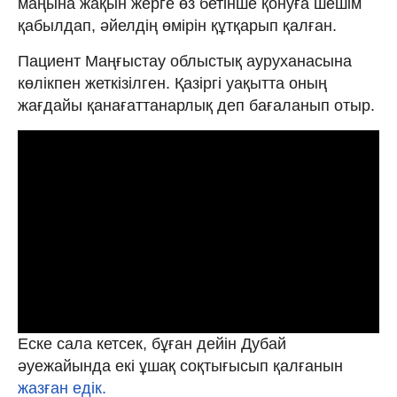
маңына жақын жерге өз бетінше қонуға шешім
қабылдап, әйелдің өмірін құтқарып қалған.
Пациент Маңғыстау облыстық ауруханасына
көлікпен жеткізілген. Қазіргі уақытта оның
жағдайы қанағаттанарлық деп бағаланып отыр.
Еске сала кетсек, бұған дейін Дубай
әуежайында екі ұшақ соқтығысып қалғанын
жазған едік.