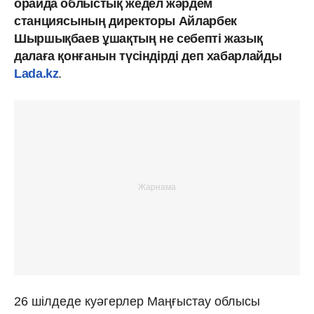
орайда облыстық жедел жәрдем
станциясының директоры Айларбек
Шыршықбаев ұшақтың не себепті жазық
далаға қонғанын түсіндірді деп хабарлайды
Lada.kz
.
26 шілдеде куәгерлер Маңғыстау облысы