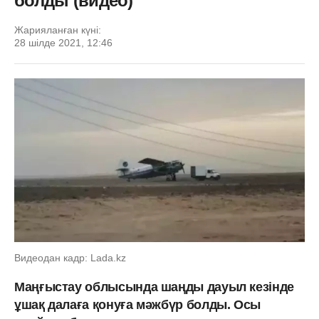
болды (видео)
Жарияланған күні:
28 шілде 2021, 12:46
Видеодан кадр: Lada.kz
Маңғыстау облысында шаңды дауыл кезінде
ұшақ далаға қонуға мәжбүр болды. Осы