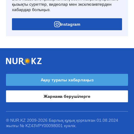
қызықты суреттер, видеолар мен эксклюзивтерден
хабардар болыңыз.
Instagram
Ақау туралы хабарлаңыз
Жарнама берушілерге
® NUR.KZ 2009-2026 Барлық құқық қорғалған 01.08.2024
жылғы № KZ43VPY00098001 куәлік.