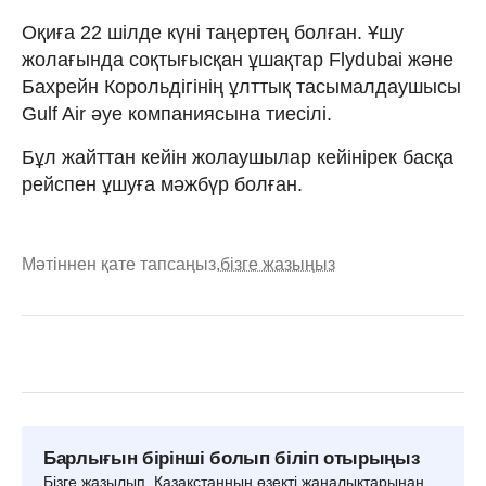
Оқиға 22 шілде күні таңертең болған. Ұшу
жолағында соқтығысқан ұшақтар Flydubai және
Бахрейн Корольдігінің ұлттық тасымалдаушысы
Gulf Air әуе компаниясына тиесілі.
Бұл жайттан кейін жолаушылар кейінірек басқа
рейспен ұшуға мәжбүр болған.
Мәтіннен қате тапсаңыз,
бізге жазыңыз
Барлығын бірінші болып біліп отырыңыз
Бізге жазылып, Қазақстанның өзекті жаңалықтарынан,