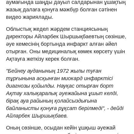
аумағында шаңды дауыл салдарынан ұшақтың
жазық далаға қонуға мәжбүр болған сәтінен
видео жариялады.
Облыстық жедел жәрдем станциясының
директоры Айларбек Шыршықбаевтың сөзінше,
әуе кемесінің бортында инфаркт алған әйел
отырған. Оны медициналық көмек көрсету үшін
Ақтауға жеткізу керек болған.
"Бейнеу ауданының 1972 жылы туған
тұрғынына асқынған миокард инфарктісі
диагнозы қойылды. Науқас отырған борт
Ақтау халықаралық әуежайына ұшып келді,
бірақ ауа райының қолайсыздығына
байланысты қонуға рұқсат берілмеді", - дейді
Айларбек Шыршықбаев.
Оның сөзінше, осыдан кейін ұшқыш әуежай