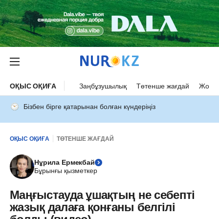
ОҚЫС ОҚИҒА
Заңбұзушылық
Төтенше жағдай
Жол а
Бізбен бірге қатарынан болған күндеріңіз
ОҚЫС ОҚИҒА
ТӨТЕНШЕ ЖАҒДАЙ
Нұрила Ермекбай
Бұрынғы қызметкер
Маңғыстауда ұшақтың не себепті
жазық далаға қонғаны белгілі