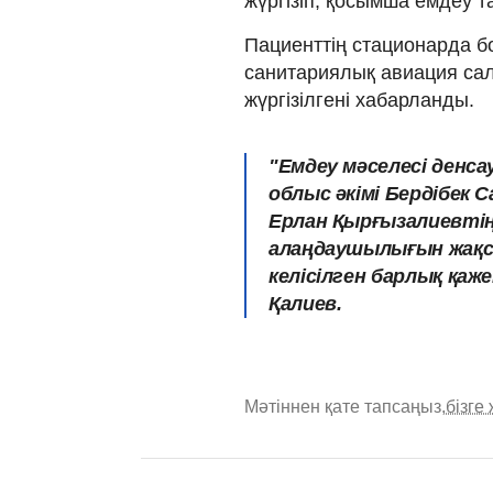
жүргізіп, қосымша емдеу т
Пациенттің стационарда б
санитариялық авиация с
жүргізілгені хабарланды.
"Емдеу мәселесі денса
облыс әкімі Бердібек 
Ерлан Қырғызалиевті
алаңдаушылығын жақс
келісілген барлық қаж
Қалиев.
Мәтіннен қате тапсаңыз,
бізге