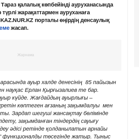
 Тараз қалалық көпбейінді ауруханасында
 түрлі жарақаттармен ауруханаға
KAZ.NUR.KZ порталы өңірдің денсаулық
теме
жасап.
 арасында ауыр халде денесінің 85 пайызын
н науқас Ерлан Қырғызалиев те бар.
уыр күйде. Жағдайдың ауырлығы –
ретін көптеген ағзаның зақымдалуы мен
ты. Зардап шегуші жансақтау бөлімінде
дету, зақымданған тіндердің сауығу
деу әдісі ретінде қолданылатын арнайы
н" функционалды төсегінде жатыр. Тыныс