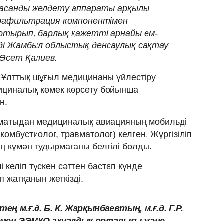
жасанды желдету аппараты арқылы
трафильтрация компонентімен
отырып, барлық қажетті арнайы ем-
деді Жамбыл облыстық денсаулық сақтау
Әсет Қалиев.
 Ұлттық шұғыл медицинаны үйлестіру
циналық көмек көрсету бойынша
н.
Алматыдан медициналық авиацияның мобильді
комбустиолог, травматолог) келген. Жүргізіліп
ң күмән тудырмағаны белгілі болды.
 келіп түскен сәттен бастап күнде
п жатқанын жеткізді.
ең м.ғ.д. Б. К. Жарқынбаевтың, м.ғ.д. Г.Р.
мен ЭЭМҰО ахуалдық орталығы және