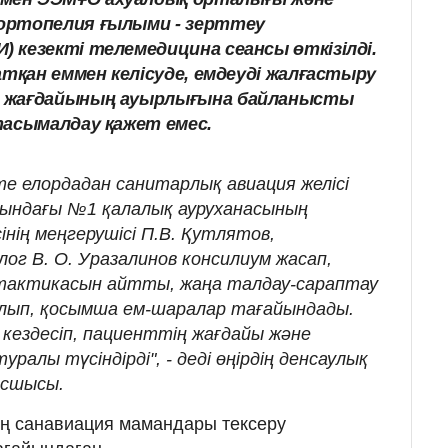
ортопелия ғылыми - зерттеу
 кезекті телемедицина сеансы өткізілді.
атқан еммен келісуде, емдеуді жалғастыру
 жағдайының ауырлығына байланысты
тасымалдау қажет емес.
-те елордадан санитарлық авиация желісі
сындағы №1 қалалық ауруханасының
нің меңгерушісі П.В. Қутлятов,
ог В. О. Уразалинов консилиум жасап,
 тактикасын айтты, жаңа талдау-сараптау
алып, қосымша ем-шаралар тағайындады.
кездесіп, пациенттің жағдайы және
ралы түсіндірді", - деді өңірдің денсаулық
асшысы.
тең санавиация мамандары тексеру