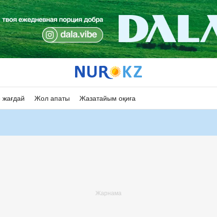
 жағдай
Жол апаты
Жазатайым оқиға