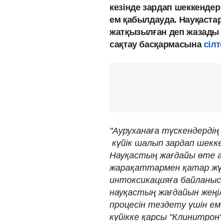
кезінде зардап шеккендер
ем қабылдауда. Науқастар
жатқызылған деп жазады 
сақтау басқармасына
сіл
"Ауруханаға түскендердің
күйік шалып зардап шекке
Науқастың жағдайы өте а
жарақаттармен қатар жү
интоксикацияға байланыс
науқастың жағдайын жеңіл
процесін тездету үшін ем
күйікке қарсы "Клинитро