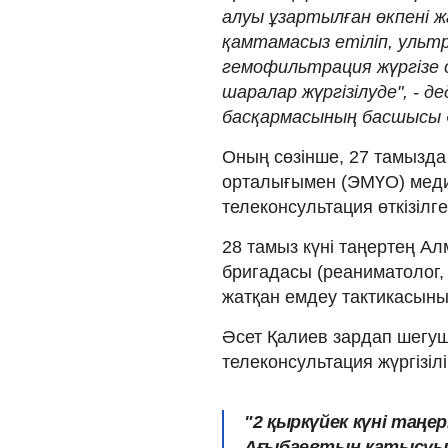
алуы ұзартылған өкпені 
қамтамасыз етіліп, уль
гемофильтрация жүргізе 
шаралар жүргізілуде", - 
басқармасының басшысы 
Оның сөзінше, 27 тамызда
орталығымен (ЭМҮО) меди
телеконсультация өткізілге
28 тамыз күні таңертең 
бригадасы (реаниматолог, 
жатқан емдеу тактикасыны
Әсет Қалиев зардап шегуші
телеконсультация жүргізілі
"2 қыркүйек күні таңерт
Ағыбаевтың қатысуы