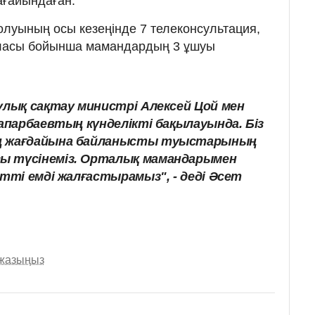
ағайындаған.
олуының осы кезеңінде 7 телеконсультация,
аласы бойынша мамандардың 3 ұшуы
улық сақтау министрі Алексей Цой мен
Сапарбаевтың күнделікті бақылауында. Біз
ң жағдайына байланысты туыстарының
ы түсінеміз. Орталық мамандарымен
етті емді жалғастырамыз", - деді Әсет
 жазыңыз