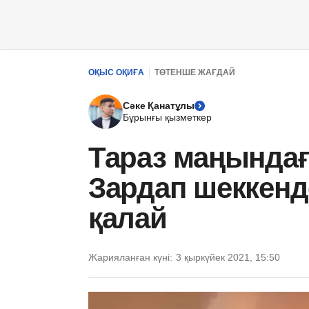
ОҚЫС ОҚИҒА
ТӨТЕНШЕ ЖАҒДАЙ
Сәке Қанатұлы
Бұрынғы қызметкер
Тараз маңында
Зардап шеккенд
қалай
Жарияланған күні:
3 қыркүйек 2021, 15:50