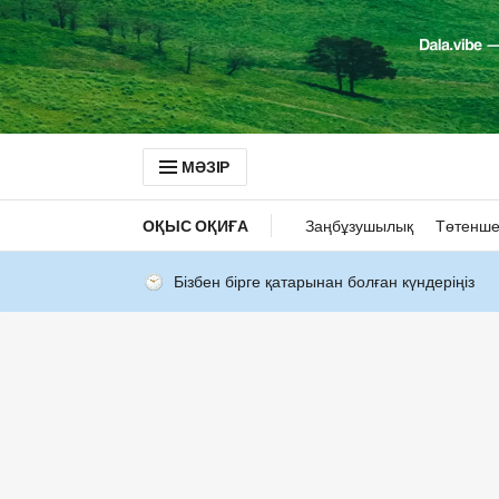
МӘЗІР
ОҚЫС ОҚИҒА
Заңбұзушылық
Төтенше
Бізбен бірге қатарынан болған күндеріңіз