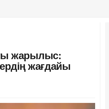
ғы жарылыс:
ердің жағдайы