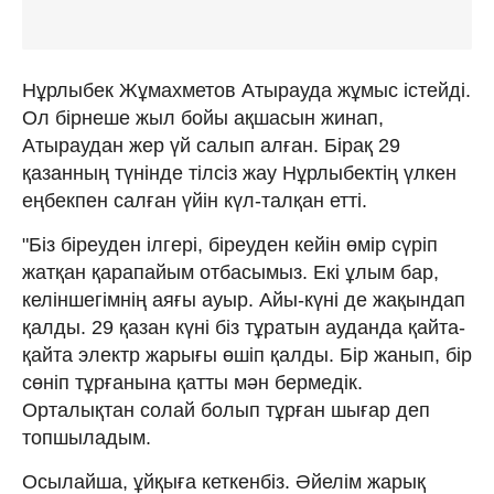
Нұрлыбек Жұмахметов Атырауда жұмыс істейді.
Ол бірнеше жыл бойы ақшасын жинап,
Атыраудан жер үй салып алған. Бірақ 29
қазанның түнінде тілсіз жау Нұрлыбектің үлкен
еңбекпен салған үйін күл-талқан етті.
"Біз біреуден ілгері, біреуден кейін өмір сүріп
жатқан қарапайым отбасымыз. Екі ұлым бар,
келіншегімнің аяғы ауыр. Айы-күні де жақындап
қалды. 29 қазан күні біз тұратын ауданда қайта-
қайта электр жарығы өшіп қалды. Бір жанып, бір
сөніп тұрғанына қатты мән бермедік.
Орталықтан солай болып тұрған шығар деп
топшыладым.
Осылайша, ұйқыға кеткенбіз. Әйелім жарық