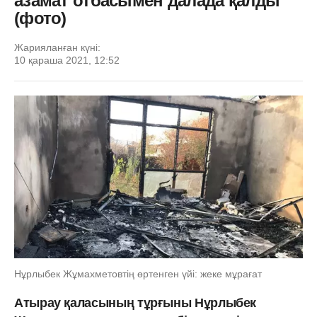
азамат отбасымен далада қалды
(фото)
Жарияланған күні:
10 қараша 2021, 12:52
Нұрлыбек Жұмахметовтің өртенген үйі: жеке мұрағат
Атырау қаласының тұрғыны Нұрлыбек