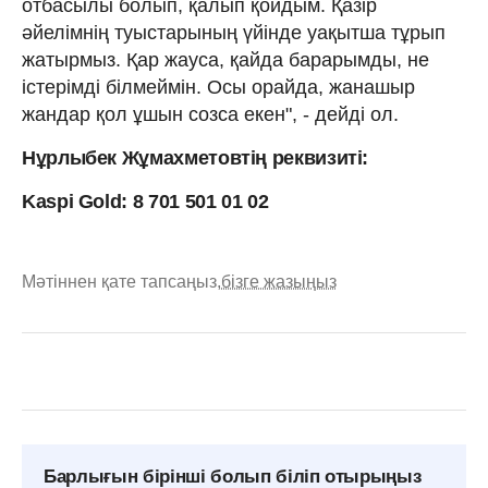
отбасылы болып, қалып қойдым. Қазір
әйелімнің туыстарының үйінде уақытша тұрып
жатырмыз. Қар жауса, қайда барарымды, не
істерімді білмеймін. Осы орайда, жанашыр
жандар қол ұшын созса екен", - дейді ол.
Нұрлыбек Жұмахметовтің реквизиті:
Kaspi Gold: 8 701 501 01 02
Мәтіннен қате тапсаңыз,
бізге жазыңыз
Барлығын бірінші болып біліп отырыңыз