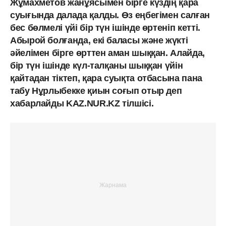
Жұмахметов жанұясымен бірге күздің қара
суығында далада қалды. Өз еңбегімен салған
бес бөлмелі үйі бір түн ішінде өртеніп кетті.
Абырой болғанда, екі баласы және жүкті
әйелімен бірге өрттен аман шыққан. Алайда,
бір түн ішінде күл-талқаны шыққан үйін
қайтадан тіктеп, қара суықта отбасына пана
табу Нұрлыбекке қиын соғып отыр деп
хабарлайды KAZ.NUR.KZ тілшісі.