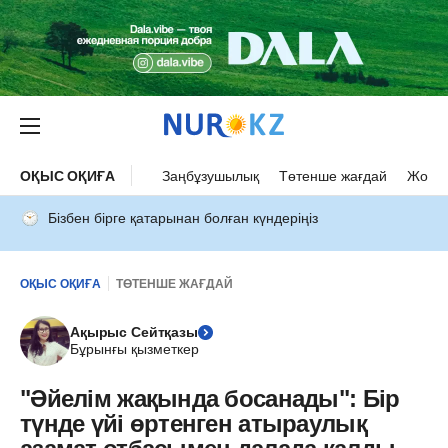
ОҚЫС ОҚИҒА
Заңбұзушылық
Төтенше жағдай
Жол а
Бізбен бірге қатарынан болған күндеріңіз
ОҚЫС ОҚИҒА
ТӨТЕНШЕ ЖАҒДАЙ
Ақырыс Сейтқазы
Бұрынғы қызметкер
"Әйелім жақында босанады": Бір
түнде үйі өртенген атыраулық