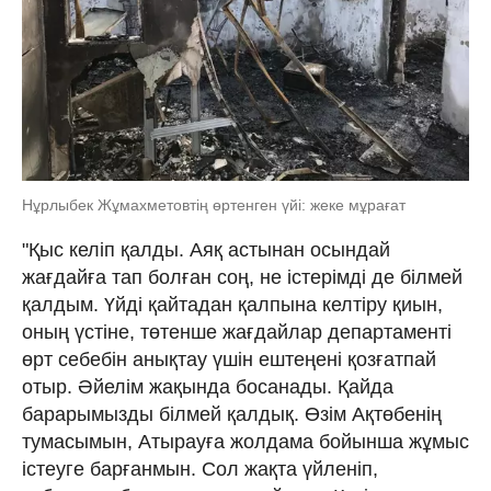
Нұрлыбек Жұмахметовтің өртенген үйі: жеке мұрағат
"Қыс келіп қалды. Аяқ астынан осындай
жағдайға тап болған соң, не істерімді де білмей
қалдым. Үйді қайтадан қалпына келтіру қиын,
оның үстіне, төтенше жағдайлар департаменті
өрт себебін анықтау үшін ештеңені қозғатпай
отыр. Әйелім жақында босанады. Қайда
барарымызды білмей қалдық. Өзім Ақтөбенің
тумасымын, Атырауға жолдама бойынша жұмыс
істеуге барғанмын. Сол жақта үйленіп,