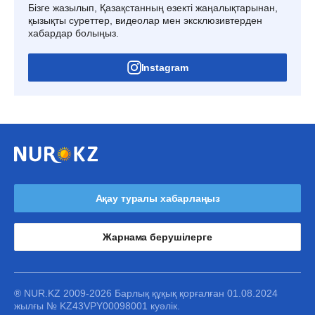
Бізге жазылып, Қазақстанның өзекті жаңалықтарынан,
қызықты суреттер, видеолар мен эксклюзивтерден
хабардар болыңыз.
Instagram
Ақау туралы хабарлаңыз
Жарнама берушілерге
® NUR.KZ 2009-2026 Барлық құқық қорғалған 01.08.2024
жылғы № KZ43VPY00098001 куәлік.