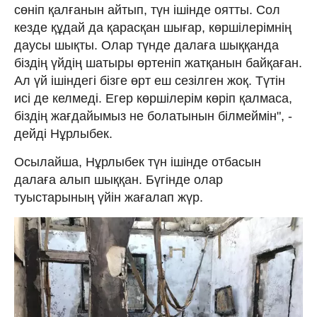
сөніп қалғанын айтып, түн ішінде оятты. Сол
кезде құдай да қарасқан шығар, көршілерімнің
даусы шықты. Олар түнде далаға шыққанда
біздің үйдің шатыры өртеніп жатқанын байқаған.
Ал үй ішіндегі бізге өрт еш сезілген жоқ. Түтін
исі де келмеді. Егер көршілерім көріп қалмаса,
біздің жағдайымыз не болатынын білмеймін", -
дейді Нұрлыбек.
Осылайша, Нұрлыбек түн ішінде отбасын
далаға алып шыққан. Бүгінде олар
туыстарының үйін жағалап жүр.