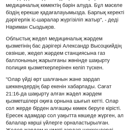
медициналық көмектің бәрін алуда. Бұл мәселе
біздің ерекше қадағалауымызда. Барлық керекті
дәрігерлік іс-шаралар жүргізіліп жатыр", - деді
Нариман Сыздықов.
Облыстық жедел медициналық жәрдем
қызметінің бас дәрігері Александр Высоцкийдің
сөзінше, жедел жәрдем станциясына газ
баллонының жарылғаны жөнінде шақырту
полиция қызметкерлерінен келіп түскен.
"Олар үйді өрт шалғанын және зардап
шеккендердің бар екенін хабарлады. Сағат
21:16-да шақырту алған жәдел жәрдем
қызметшілері оқиға орнына шығып кетті. Олар
сол жерде бірден алғашқы көмек беруге кірісті.
Ересек адамдар сол уақытта көшеде жүрген, ал
балалар көрші үйлерге орналастырылған.
Жедел жәрдем қызметі зардап шеккендерді