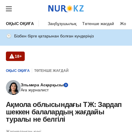
ОҚЫС ОҚИҒА
Заңбұзушылық
Төтенше жағдай
Жол а
Бізбен бірге қатарынан болған күндеріңіз
18+
ОҚЫС ОҚИҒА
ТӨТЕНШЕ ЖАҒДАЙ
Эльмира Асқарқызы
Аға журналист
Ақмола облысындағы ТЖ: Зардап
шеккен балалардың жағдайы
туралы не белгілі
Жарияланған күні: