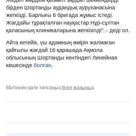
бірден Шортанды аудандық ауруханасына
жеткізді. Барлығы 6 бригада жұмыс істеді.
Жағдайы тұрақталған науқастар Нұр-сұлтан
қаласының клиникаларына жеткізілді", - деді ол.
Айта кетейік, үш адамның өмірін жалмаған
қайғылы жағдай 16 қарашада Ақмола
облысының Шортанды кентіндегі Линейная
көшесінде
болған.
Мәтіннен қате тапсаңыз,
бізге жазыңыз