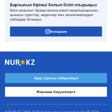
Барлығын бірінші болып біліп отырыңыз
Бізге жазылып, Қазақстанның өзекті жаңалықтарынан,
қызықты суреттер, видеолар мен эксклюзивтерден
хабардар болыңыз.
Instagram
Ақау туралы хабарлаңыз
Жарнама берушілерге
® NUR.KZ 2009-2026 Барлық құқық қорғалған 01.08.2024