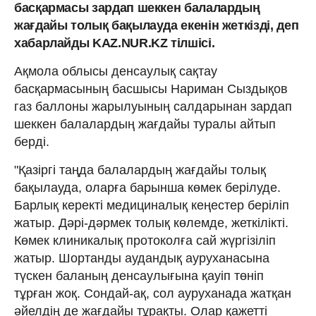
басқармасы зардап шеккен балалардың
жағдайы толық бақылауда екенін жеткізді, деп
хабарлайды KAZ.NUR.KZ тілшісі.
Ақмола облысы денсаулық сақтау
басқармасының басшысы Нариман Сыздықов
газ баллоны жарылуының салдарынан зардап
шеккен балалардың жағдайы туралы айтып
берді.
"Қазіргі таңда балалардың жағдайы толық
бақылауда, оларға барынша көмек берілуде.
Барлық керекті медициналық кеңестер беріліп
жатыр. Дәрі-дәрмек толық көлемде, жеткілікті.
Көмек клиникалық протоколға сай жүргізіліп
жатыр. Шортанды аудандық ауруханасына
түскен баланың денсаулығына қауіп төніп
тұрған жоқ. Сондай-ақ, сол ауруханада жатқан
әйелдің де жағдайы тұрақты. Олар қажетті