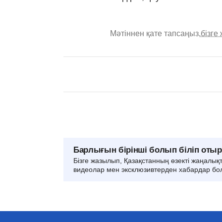
Мәтіннен қате тапсаңыз,
бізге
Барлығын бірінші болып біліп оты
Бізге жазылып, Қазақстанның өзекті жаңалық
видеолар мен эксклюзивтерден хабардар бо