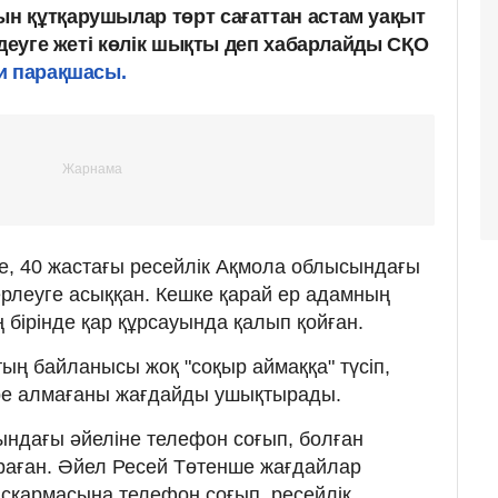
 құтқарушылар төрт сағаттан астам уақыт
здеуге жеті көлік шықты деп хабарлайды СҚО
и парақшасы.
е, 40 жастағы ресейлік Ақмола облысындағы
рлеуге асыққан. Кешке қарай ер адамның
ң бірінде қар құрсауында қалып қойған.
ың байланысы жоқ "соқыр аймаққа" түсіп,
ре алмағаны жағдайды ушықтырады.
ындағы әйеліне телефон соғып, болған
раған. Әйел Ресей Төтенше жағдайлар
асқармасына телефон соғып, ресейлік