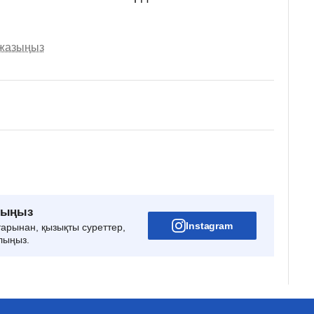
 жазыңыз
рыңыз
Instagram
тарынан, қызықты суреттер,
лыңыз.