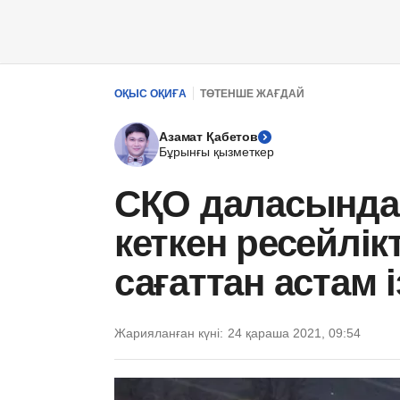
ОҚЫС ОҚИҒА
ТӨТЕНШЕ ЖАҒДАЙ
Азамат Қабетов
Бұрынғы қызметкер
СҚО даласында
кеткен ресейлікт
сағаттан астам 
Жарияланған күні:
24 қараша 2021, 09:54