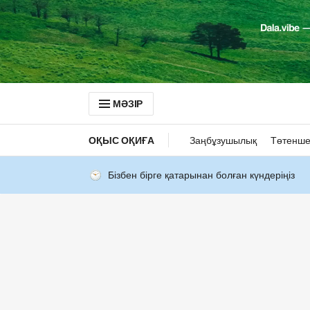
МӘЗІР
ОҚЫС ОҚИҒА
Заңбұзушылық
Төтенше
Бізбен бірге қатарынан болған күндеріңіз