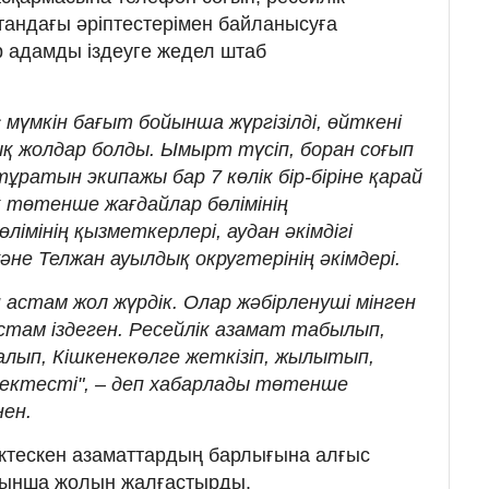
тандағы әріптестерімен байланысуға
р адамды іздеуге жедел штаб
 мүмкін бағыт бойынша жүргізілді, өйткені
ық жолдар болды. Ымырт түсіп, боран соғып
ұратын экипажы бар 7 көлік бір-біріне қарай
қ төтенше жағдайлар бөлімінің
лімінің қызметкерлері, аудан әкімдігі
әне Телжан ауылдық округтерінің әкімдері.
астам жол жүрдік. Олар жәбірленуші мінген
стам іздеген. Ресейлік азамат табылып,
 алып, Кішкенекөлге жеткізіп, жылытып,
ектесті", – деп хабарлады төтенше
ен.
ктескен азаматтардың барлығына алғыс
бойынша жолын жалғастырды.