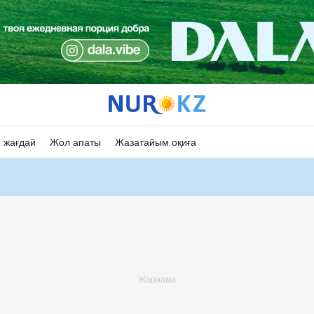
 жағдай
Жол апаты
Жазатайым оқиға