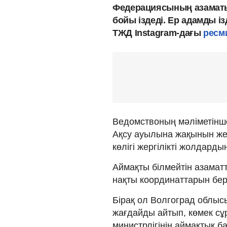
Федерациясының азаматын
бойы іздеді. Ер адамды і
ТЖД Instagram-дағы
ресм
Ведомствоның мәліметінш
Ақсу ауылына жақынын же
көлігі жергілікті жолдарды
Аймақты білмейтін азаматт
нақты координаттарын бе
Бірақ ол Волгоград облыс
жағдайды айтып, көмек сұ
министрлігінің аймақтық б