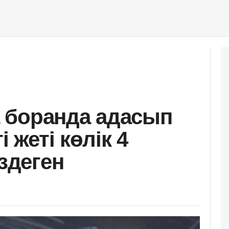
 боранда адасып
і жеті көлік 4
іздеген