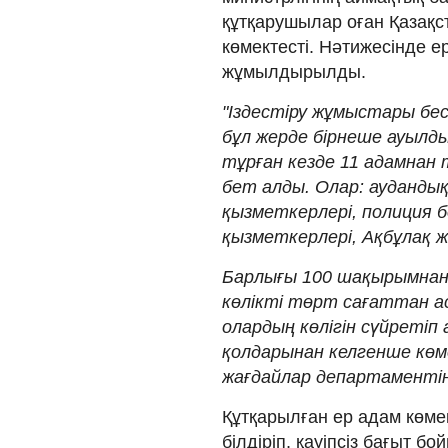
құтқарушылар оған Қазақс
көмектесті. Нәтижесінде е
жұмылдырылды.
"Іздестіру жұмыстары бес
бұл жерде бірнеше ауылд
тұрған кезде 11 адамнан т
бет алды. Олар: ауданды
қызметкерлері, полиция бө
қызметкерлері, Ақбұлақ ж
Барлығы 100 шақырымнан 
көлікті төрт сағаттан а
олардың көлігін сүйретіп
қолдарынан келгенше көм
жағдайлар департаментін
Құтқарылған ер адам көме
білдіріп, қауіпсіз бағыт 