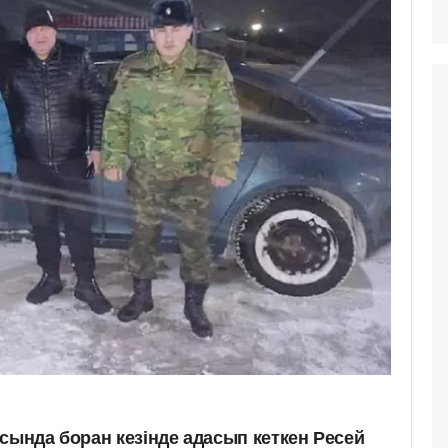
сында боран кезінде адасып кеткен Ресей