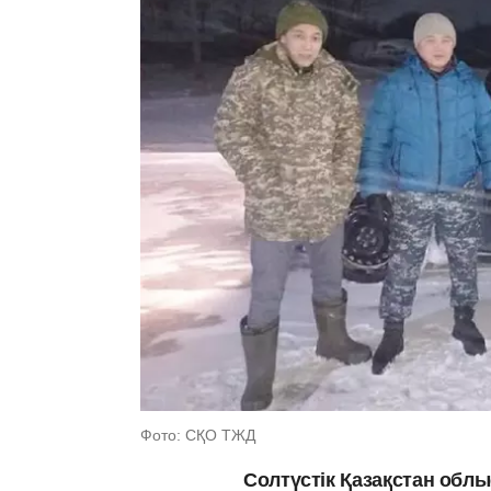
Фото: СҚО ТЖД
Солтүстік Қазақстан облы