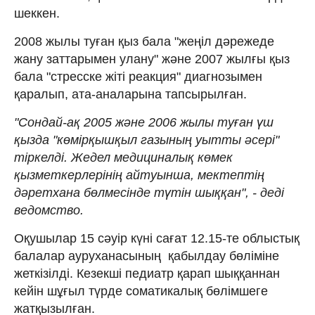
шеккен.
2008 жылы туған қыз бала "жеңіл дәрежеде
жану заттарымен улану" және 2007 жылғы қыз
бала "стресске жіті реакция" диагнозымен
қаралып, ата-аналарына тапсырылған.
"Сондай-ақ 2005 және 2006 жылы туған үш
қызда "көмірқышқыл газының уытты әсері"
тіркелді. Жедел медициналық көмек
қызметкерлерінің айтуынша, мектептің
дәретхана бөлмесінде түтін шыққан", - деді
ведомство.
Оқушылар 15 сәуір күні сағат 12.15-те облыстық
балалар ауруханасының қабылдау бөліміне
жеткізілді. Кезекші педиатр қарап шыққаннан
кейін шұғыл түрде соматикалық бөлімшеге
жатқызылған.