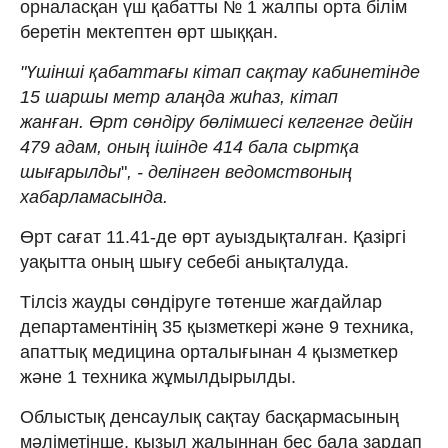
орналасқан үш қабатты № 1 жалпы орта білім
беретін мектептен өрт шыққан.
"Үшінші қабаттағы кітап сақтау кабинетінде
15 шаршы метр алаңда жиһаз, кітап
жанған. Өрт сөндіру бөлімшесі келгенге дейін
479 адам, оның ішінде 414 бала сыртқа
шығарылды
"
, - делінген ведомствоның
хабарламасында.
Өрт сағат 11.41-де өрт ауыздықталған. Қазіргі
уақытта оның шығу себебі анықталуда.
Тілсіз жауды сөндіруге төтенше жағдайлар
департаментінің 35 қызметкері және 9 техника,
апаттық медицина орталығынан 4 қызметкер
және 1 техника жұмылдырылды.
Облыстық денсаулық сақтау басқармасының
мәліметінше, қызыл жалыннан бес бала зардап