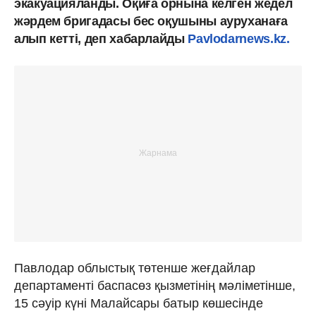
экакуацияланды. Оқиға орнына келген жедел
жәрдем бригадасы бес оқушыны ауруханаға
алып кетті, деп хабарлайды
Pavlodarnews.kz.
Павлодар облыстық төтенше жеғдайлар
департаменті баспасөз қызметінің мәліметінше,
15 сәуір күні Малайсары батыр көшесінде