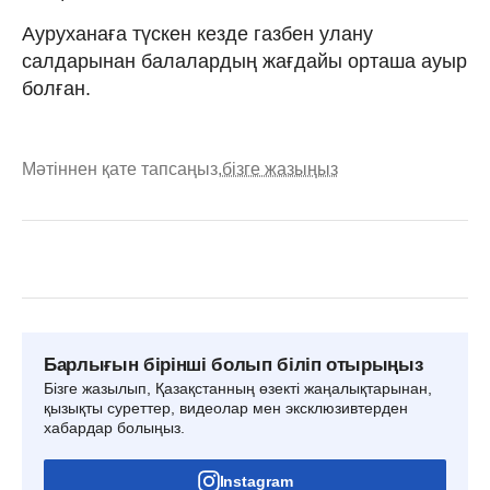
Ауруханаға түскен кезде газбен улану
салдарынан балалардың жағдайы орташа ауыр
болған.
Мәтіннен қате тапсаңыз,
бізге жазыңыз
Барлығын бірінші болып біліп отырыңыз
Бізге жазылып, Қазақстанның өзекті жаңалықтарынан,
қызықты суреттер, видеолар мен эксклюзивтерден
хабардар болыңыз.
Instagram