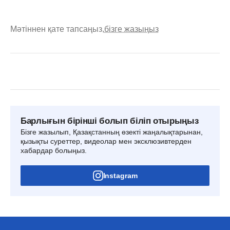
Мәтіннен қате тапсаңыз,
бізге жазыңыз
Барлығын бірінші болып біліп отырыңыз
Бізге жазылып, Қазақстанның өзекті жаңалықтарынан,
қызықты суреттер, видеолар мен эксклюзивтерден
хабардар болыңыз.
Instagram