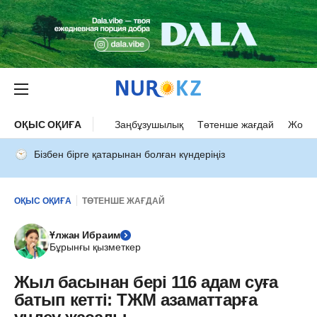
ОҚЫС ОҚИҒА
Заңбұзушылық
Төтенше жағдай
Жол а
Бізбен бірге қатарынан болған күндеріңіз
ОҚЫС ОҚИҒА
ТӨТЕНШЕ ЖАҒДАЙ
Ұлжан Ибраим
Бұрынғы қызметкер
Жыл басынан бері 116 адам суға
батып кетті: ТЖМ азаматтарға