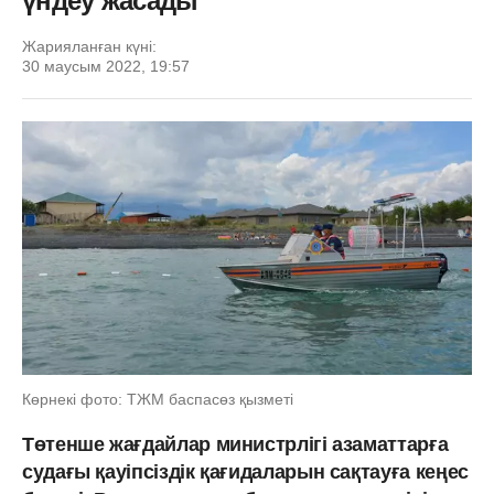
үндеу жасады
Жарияланған күні:
30 маусым 2022, 19:57
Көрнекі фото: ТЖМ баспасөз қызметі
Төтенше жағдайлар министрлігі азаматтарға
судағы қауіпсіздік қағидаларын сақтауға кеңес