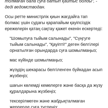
толмаған бала суға батып қайтыс болды", -
деді ведомстводан.
Осы ретте министрлік қиын жағдайға тап
болмас үшін судағы қарапайым қауіпсіздік
ережелерін қатаң сақтау қажет екенін ескертеді:
"Шомылуға тыйым салынады", "Сүңгуге
тыйым салынады", "Қауіпті!" деген белгілері
орнатылған орындарда суға шомылмаңыз;
мас күйінде шомылмаңыз;
жүзудің шекарасы белгіленген буйкадан асып
жүзбеңіз;
шағын көлемді кемелерге және басқа да жүзу
құралдарына жүзбеңіз;
тексерілмеген және жабдықталмаған
жерлерде суға түспеңіз;