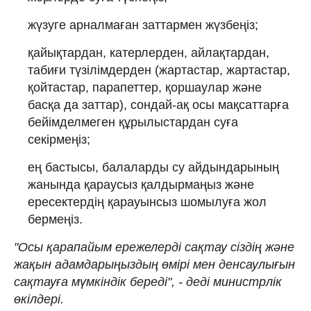
жүзуге арналмаған заттармен жүзбеңіз;
қайықтардан, катерлерден, айлақтардан,
табиғи түзілімдерден (жартастар, жартастар,
қойтастар, парапеттер, қоршаулар және
басқа да заттар), сондай-ақ осы мақсаттарға
бейімделмеген құрылыстардан суға
секірмеңіз;
ең бастысы, балаларды су айдындарының
жанында қараусыз қалдырмаңыз және
ересектердің қарауынсыз шомылуға жол
бермеңіз.
"Осы қарапайым ережелерді сақтау сіздің және
жақын адамдарыңыздың өмірі мен денсаулығын
сақтауға мүмкіндік береді", - деді министрлік
өкілдері.