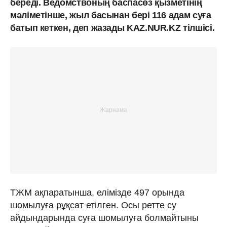
береді. Ведомствоның баспасөз қызметінің
мәліметінше, жыл басынан бері 116 адам суға
батып кеткен, деп жазады KAZ.NUR.KZ тілшісі.
ТЖМ ақпаратынша, елімізде 497 орында
шомылуға рұқсат етілген. Осы ретте су
айдындарында суға шомылуға болмайтыны