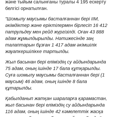
және тыйым салынғаны туралы 4 195 ескерту
белгісі орнатылған.
"Шомылу маусымы басталғаннан бері ІІМ,
әкімдіктер және еріктілермен бірлесіп 16 412
патрульдеу мен рейд жүргізілді. Оған 43 888
адам жұмылдырылды. Нәтижесінде заң
талаптарын бұзған 1 417 адам әкімшілік
жауапкершілікке тартылды.
Жыл басынан бері еліміздің су айдындарында
75 адам, оның ішінде 17 бала құтқарылды.
Суға шомылу маусымы басталғаннан бері (1
маусым) 46 адам, оның ішінде 8 бала
құтарылды.
Қабылданып жатқан шараларға қарамастан,
жыл басынан бері еліміздің су айдындарында
116 адам, оның ішінде 42 кәмелеттік жасқа