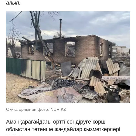
алып.
Оқиға орнынан фото: NUR.KZ
Аманқарағайдағы өртті сөндіруге көрші
облыстан төтенше жағдайлар қызметкерлері