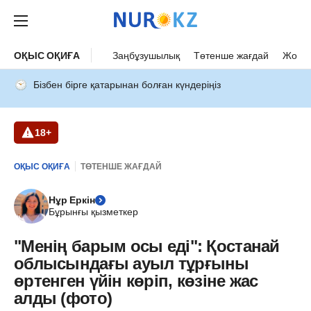
ОҚЫС ОҚИҒА
Заңбұзушылық
Төтенше жағдай
Жол а
Бізбен бірге қатарынан болған күндеріңіз
18+
ОҚЫС ОҚИҒА
ТӨТЕНШЕ ЖАҒДАЙ
Нұр Еркін
Бұрынғы қызметкер
"Менің барым осы еді": Қостанай
облысындағы ауыл тұрғыны
өртенген үйін көріп, көзіне жас
алды (фото)