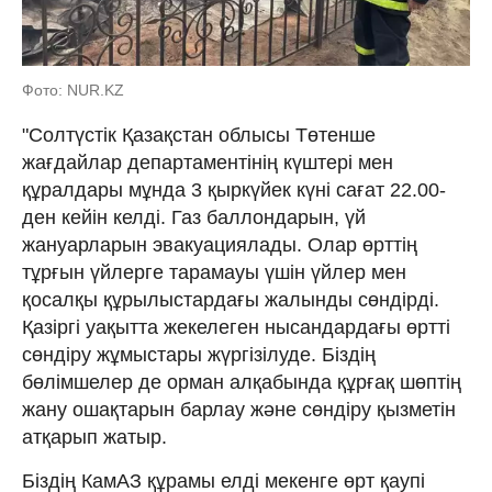
Фото: NUR.KZ
"Солтүстік Қазақстан облысы Төтенше
жағдайлар департаментінің күштері мен
құралдары мұнда 3 қыркүйек күні сағат 22.00-
ден кейін келді. Газ баллондарын, үй
жануарларын эвакуациялады. Олар өрттің
тұрғын үйлерге тарамауы үшін үйлер мен
қосалқы құрылыстардағы жалынды сөндірді.
Қазіргі уақытта жекелеген нысандардағы өртті
сөндіру жұмыстары жүргізілуде. Біздің
бөлімшелер де орман алқабында құрғақ шөптің
жану ошақтарын барлау және сөндіру қызметін
атқарып жатыр.
Біздің КамАЗ құрамы елді мекенге өрт қаупі