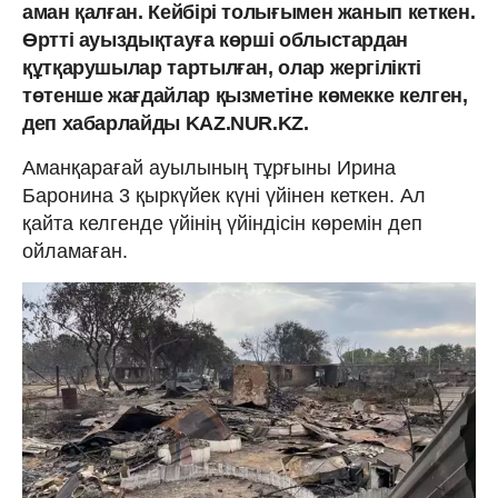
аман қалған. Кейбірі толығымен жанып кеткен.
Өртті ауыздықтауға көрші облыстардан
құтқарушылар тартылған, олар жергілікті
төтенше жағдайлар қызметіне көмекке келген,
деп хабарлайды KAZ.NUR.KZ.
Аманқарағай ауылының тұрғыны Ирина
Баронина 3 қыркүйек күні үйінен кеткен. Ал
қайта келгенде үйінің үйіндісін көремін деп
ойламаған.