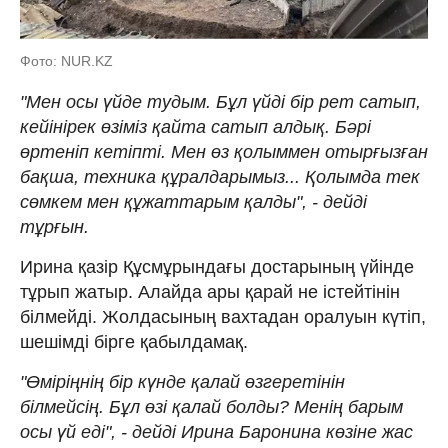
Фото: NUR.KZ
"Мен осы үйде тудым. Бұл үйді бір рет сатып,
кейінірек өзіміз қайта сатып алдық. Бәрі
өртеніп кетіпті. Мен өз қолыммен отырғызған
бақша, техника құралдарымыз... Қолымда тек
сөмкем мен құжаттарым қалды", - дейді
тұрғын.
Ирина қазір Құсмұрындағы достарының үйінде
тұрып жатыр. Алайда ары қарай не істейтінін
білмейді. Жолдасының вахтадан оралуын күтіп,
шешімді бірге қабылдамақ.
"Өміріңнің бір күнде қалай өзгеретінін
білмейсің. Бұл өзі қалай болды? Менің барым
осы үй еді", - дейді Ирина Баронина көзіне жас