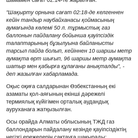
"Шақырту орнына сағат 02:18-де келгеннен
кейін тандыр наубайханасы қоймасының
аумағында көлемі 50 л. тұрмыстық газ
баллонын пайдалану бойынша қауіпсіздік
талаптарының бұзылуына байланысты
тарсыл пайда болып, кейіннен 10 шаршы метр
аумақта өрт шығып, 96 шаршы метр аумақта
шатыр мен қабырға құлағаны анықталды", -
деп жазылған хабарламада.
Оқыс оқиға салдарынан Өзбекстанның екі
азаматы қол-аяғының екінші дәрежелі
термиялық күйігімен орталық аудандық
ауруханаға жатқызылған.
Осы орайда Алматы облысының ТЖД газ
баллондарын пайдалану кезінде қауіпсіздіктің
негізгі ережелерін сақтауға шақырады: