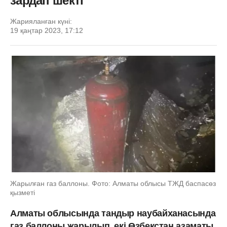
зардап шекті
Жарияланған күні:
19 қаңтар 2023, 17:12
Жарылған газ баллоны. Фото: Алматы облысы ТЖД баспасөз
қызметі
Алматы облысында
тандыр наубайханасында
газ баллоны жарылып, екі Өзбекстан азаматы