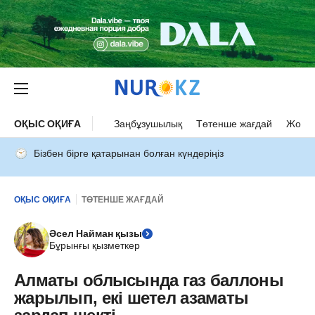
ОҚЫС ОҚИҒА
Заңбұзушылық
Төтенше жағдай
Жол а
Бізбен бірге қатарынан болған күндеріңіз
ОҚЫС ОҚИҒА
ТӨТЕНШЕ ЖАҒДАЙ
Әсел Найман қызы
Бұрынғы қызметкер
Алматы облысында газ баллоны
жарылып, екі шетел азаматы