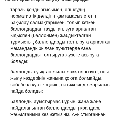
таразы қондырғысымен, өлшеудің
нормативтік дәлдігін қамтамасыз ететін
бақылау салмақтарымен, толып кеткен
баллондардан газды ағызуға арналған
ыдыспен (баллонмен) жабдықталған
тұрмыстық баллондарды толтыруға арналған
мамандандырылған пункттерде ғана
баллондарды толтыруға жүзеге асыруға
болады;
баллонды суықтан жылы жаққа кіргізуге, оны
жылу көздерінің жанына қоюға болмайды,
себебі ол күрт кеңейіп, нәтижесінде жарылыс
пайда болады;
баллонды ауыстырмас бұрын, жаңа және
пайдаланылған баллондардың крандары
жабылғанына көз жеткізіңіз. Ауыстырғаннан