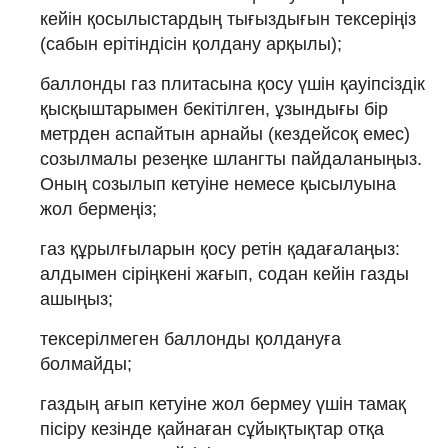
кейін қосылыстардың тығыздығын тексеріңіз
(сабын ерітіндісін қолдану арқылы);
баллонды газ плитасына қосу үшін қауіпсіздік
қысқыштарымен бекітілген, ұзындығы бір
метрден аспайтын арнайы (кездейсоқ емес)
созылмалы резеңке шлангты пайдаланыңыз.
Оның созылып кетуіне немесе қысылуына
жол бермеңіз;
газ құрылғыларын қосу ретін қадағалаңыз:
алдымен сіріңкені жағып, содан кейін газды
ашыңыз;
тексерілмеген баллонды қолдануға
болмайды;
газдың ағып кетуіне жол бермеу үшін тамақ
пісіру кезінде қайнаған сұйықтықтар отқа