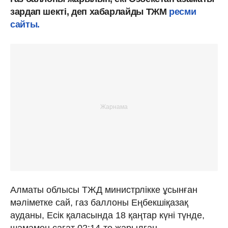
зардап шекті, деп хабарлайды ТЖМ
ресми
сайты.
Алматы облысы ТЖД министрлікке ұсынған
мәліметке сай, газ баллоны Еңбекшіқазақ
ауданы, Есік қаласында 18 қаңтар күні түнде,
шамамен сағат 02:14-те жарылған.