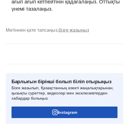
ағып ағып кетпейтінін қадағалаңыз. Оттықты
үнемі тазалаңыз.
Мәтіннен қате тапсаңыз,
бізге жазыңыз
Барлығын бірінші болып біліп отырыңыз
Бізге жазылып, Қазақстанның өзекті жаңалықтарынан,
қызықты суреттер, видеолар мен эксклюзивтерден
хабардар болыңыз.
Instagram