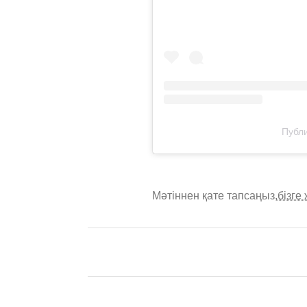
Публи
Мәтіннен қате тапсаңыз,
бізге