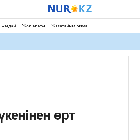
 жағдай
Жол апаты
Жазатайым оқиға
үкенінен өрт