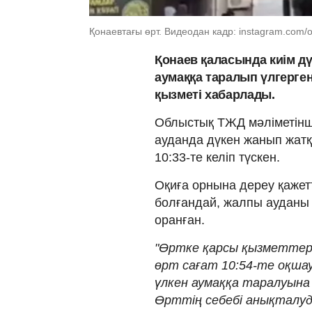
Қонаевтағы өрт. Видеодан кадр: instagram.com/
Қонаев қаласында киім д
аумаққа таралып үлгерге
қызметі хабарлады.
Облыстық ТЖД мәліметінш
ауданда дүкен жанып жатқ
10:33-те келіп түскен.
Оқиға орнына дереу қажетт
болғандай, жалпы ауданы 
оранған.
"Өртке қарсы қызметтер
өрт сағат 10:54-те оқшау
үлкен аумаққа таралуына 
Өрттің себебі анықталуда