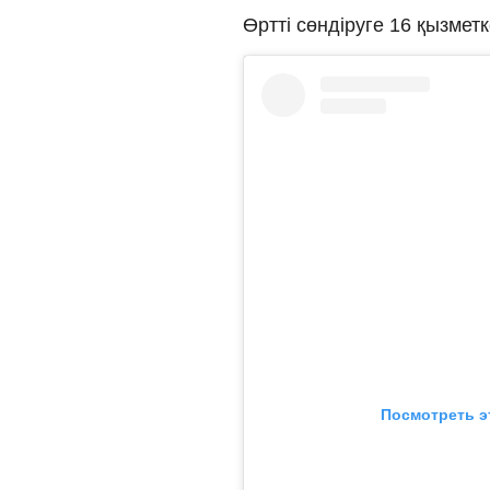
Өртті сөндіруге 16 қызме
Посмотреть э