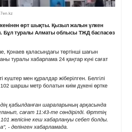
o7en.kz
үкенінен өрт шықты. Қызыл жалын үлкен
н. Бұл туралы Алматы облысы ТЖД баспасөз
е, Қонаев қаласындағы төртінші шағын
аны туралы хабарлама 24 қаңтар күні сағат
і күштер мен құралдар жіберілген. Белгілі
102 шаршы метр болатын киім дүкені өртке
дің қабылданған шараларының арқасында
ланып, сағат 11:43-те сөндірілді. Өрттің
101 желісіне кеш хабарлануы себеп болды.
", - делінген хабарламада.