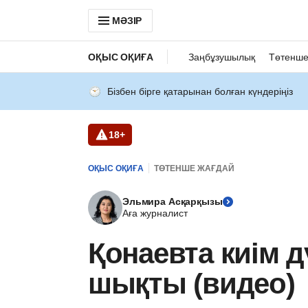
МӘЗІР
ОҚЫС ОҚИҒА
Заңбұзушылық
Төтенше
Бізбен бірге қатарынан болған күндеріңіз
18+
ОҚЫС ОҚИҒА
ТӨТЕНШЕ ЖАҒДАЙ
Эльмира Асқарқызы
Аға журналист
Қонаевта киім д
шықты (видео)