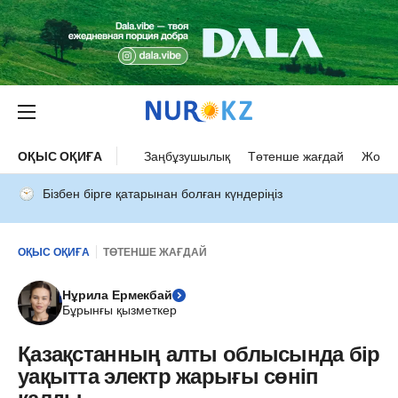
ОҚЫС ОҚИҒА
Заңбұзушылық
Төтенше жағдай
Жол а
Бізбен бірге қатарынан болған күндеріңіз
ОҚЫС ОҚИҒА
ТӨТЕНШЕ ЖАҒДАЙ
Нұрила Ермекбай
Бұрынғы қызметкер
Қазақстанның алты облысында бір
уақытта электр жарығы сөніп