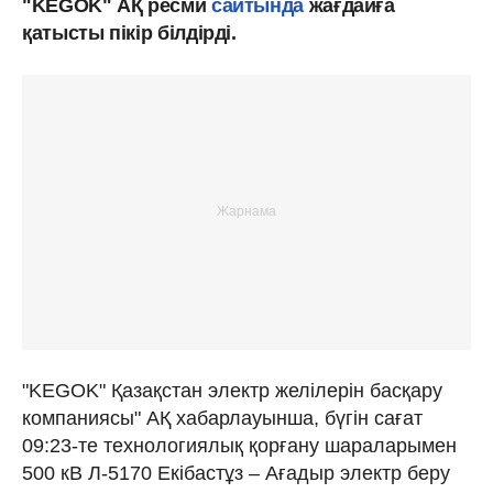
"KEGOK" АҚ ресми
сайтында
жағдайға
қатысты пікір білдірді.
"KEGOK" Қазақстан электр желілерін басқару
компаниясы" АҚ хабарлауынша, бүгін сағат
09:23-те технологиялық қорғану шараларымен
500 кВ Л-5170 Екібастұз – Ағадыр электр беру