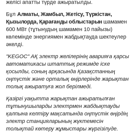
желісі апатты түрде ажыратылды.
Бұл
Алматы, Жамбыл, Жетісу, Түркістан,
Қызылорда, Қарағанды облыстарын
шамамен
600 МВт (тұтынудың шамамен 10 пайызы)
көлемінде энергиямен жабдықтауда шектеулер
әкелді.
"KEGOC" АҚ электр желілерінің аварияға қарсы
автоматикасы штаттық режимде іске
қосылды, соның арқасында Қазақстанның
оңтүстік және орталық өңірлерінде жарықтан
толық ажыратуға жол берілмеді.
Қазіргі уақытта жарықтан ажыратылған
тұтынушыларды электрмен жабдықтауды
қалпына келтіру мақсатында оңтүстік өңірдің
электр станцияларының жүктемесін
толықтай көтеру жұмыстары жүргізілуде.