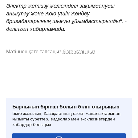
Электр жеткізу желісіндегі зақымдануды
анықтау және жою үшін жөндеу
бригадаларының шығуы ұйымдастырылды", -
делінген хабарламада.
Мәтіннен қате тапсаңыз,
бізге жазыңыз
Барлығын бірінші болып біліп отырыңыз
Бізге жазылып, Қазақстанның өзекті жаңалықтарынан,
қызықты суреттер, видеолар мен эксклюзивтерден
хабардар болыңыз.