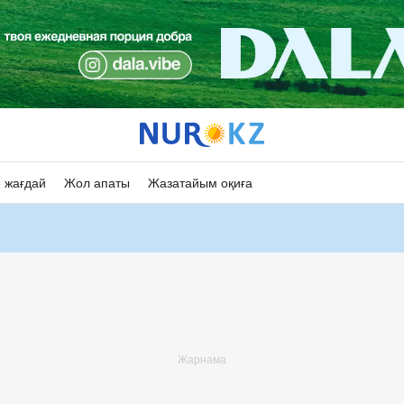
 жағдай
Жол апаты
Жазатайым оқиға