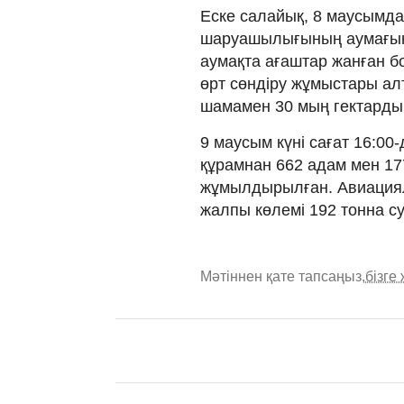
Еске салайық, 8 маусымд
шаруашылығының аумағын
аумақта ағаштар жанған б
өрт сөндіру жұмыстары ал
шамамен 30 мың гектарды
9 маусым күні сағат 16:00
құрамнан 662 адам мен 177
жұмылдырылған. Авиациялы
жалпы көлемі 192 тонна с
Мәтіннен қате тапсаңыз,
бізге