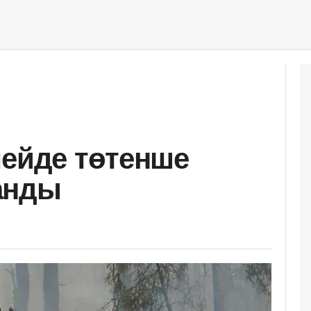
мейде төтенше
анды