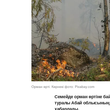
Орман өрті. Көрнекі фото: Pixabay.com
Семейде орман өртіне ба
туралы Абай облысының 
хабарлады.