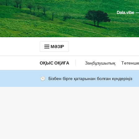
МӘЗІР
ОҚЫС ОҚИҒА
Заңбұзушылық
Төтенше
Бізбен бірге қатарынан болған күндеріңіз