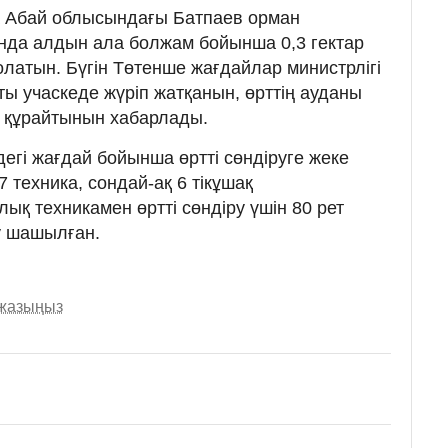
а Абай облысындағы Батпаев орман
да алдын ала болжам бойынша 0,3 гектар
олатын. Бүгін Төтенше жағдайлар министрлігі
ты учаскеде жүріп жатқанын, өрттің ауданы
 құрайтынын хабарлады.
-дегі жағдай бойынша өртті сөндіруге жеке
 техника, сондай-ақ 6 тікұшақ
қ техникамен өртті сөндіру үшін 80 рет
у шашылған.
 жазыңыз