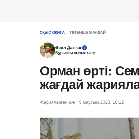
ОҚЫС ОҚИҒА
ТӨТЕНШЕ ЖАҒДАЙ
Әсел Дағжан
Бұрынғы қызметкер
Орман өрті: Се
жағдай жариял
Жарияланған күні:
9 маусым 2023, 18:12