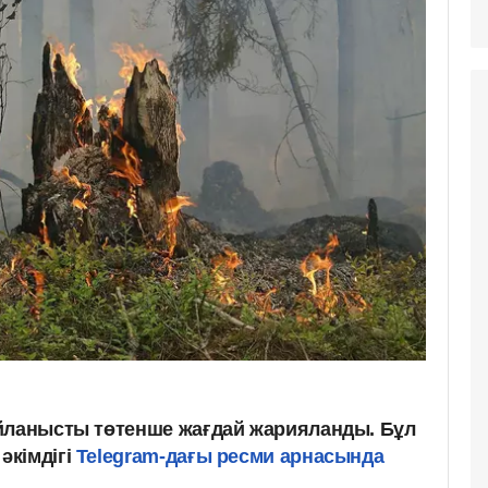
йланысты төтенше жағдай жарияланды. Бұл
әкімдігі
Telegram-дағы ресми арнасында