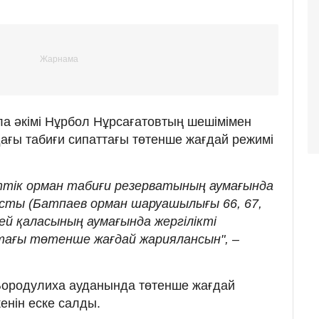
ала әкімі Нұрбол Нұрсағатовтың шешімімен
дағы табиғи сипаттағы төтенше жағдай режимі
ттік орман табиғи резерватының аумағында
сты (Батпаев орман шаруашылығы 66, 67,
ей қаласының аумағында жергілікті
тағы төтенше жағдай жариялансын", –
Бородулиха ауданында төтенше жағдай
кенін еске салды.