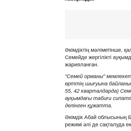
Әкімдіктің мәліметінше, қ
Семейде жергілікті ауқым
жарияланған.
"Семей орманы" мемлеке
өрттің шығуына байланы
55, 42 кварталдарда) Сем
ауқымдағы табиғи сипат
делінген құжатта.
Әкімдік Абай облысының 
режимі әлі де сақталуда е