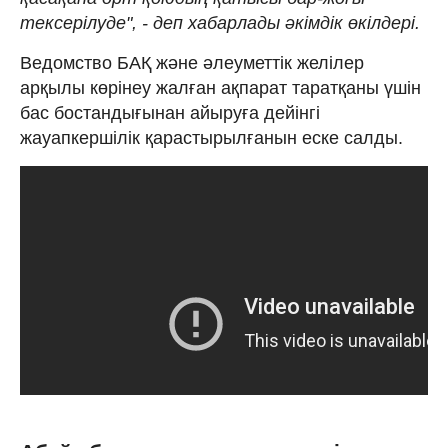
тексерілуде", - деп хабарлады әкімдік өкілдері.
Ведомство БАҚ және әлеуметтік желілер
арқылы көрінеу жалған ақпарат таратқаны үшін
бас бостандығынан айыруға дейінгі
жауапкершілік қарастырылғанын еске салды.