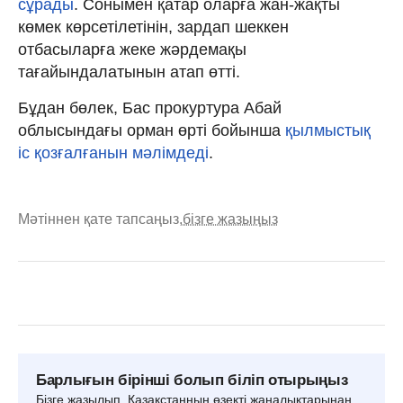
сұрады
. Сонымен қатар оларға жан-жақты
көмек көрсетілетінін, зардап шеккен
отбасыларға жеке жәрдемақы
тағайындалатынын атап өтті.
Бұдан бөлек, Бас прокуртура Абай
облысындағы орман өрті бойынша
қылмыстық
іс қозғалғанын мәлімдеді
.
Мәтіннен қате тапсаңыз,
бізге жазыңыз
Барлығын бірінші болып біліп отырыңыз
Бізге жазылып, Қазақстанның өзекті жаңалықтарынан,