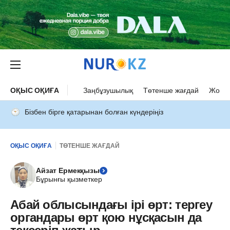
ОҚЫС ОҚИҒА
Заңбұзушылық
Төтенше жағдай
Жол а
Бізбен бірге қатарынан болған күндеріңіз
ОҚЫС ОҚИҒА
ТӨТЕНШЕ ЖАҒДАЙ
Айзат Ермекқызы
Бұрынғы қызметкер
Абай облысындағы ірі өрт: тергеу
органдары өрт қою нұсқасын да