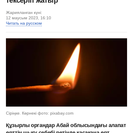
тексеріп жатыр
Жарияланған күні:
12 маусым 2023, 16:10
Читать на русском
Сіріңке. Көрнекі фото: pixabay.com
Құзырлы органдар Абай облысындағы алапат
өрттің шығу себебі ретінде қасақана өрт