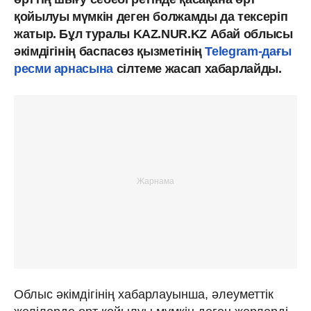
қойылуы мүмкін деген болжамды да тексеріп
жатыр. Бұл туралы KAZ.NUR.KZ Абай облысы
әкімдігінің баспасөз қызметінің
Telegram-дағы
ресми арнасына
сілтеме жасап хабарлайды.
Облыс әкімдігінің хабарлауынша, әлеуметтік