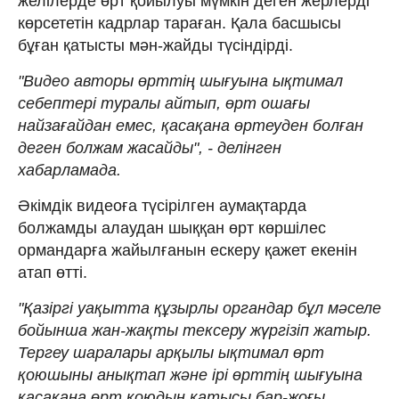
желілерде өрт қойылуы мүмкін деген жерлерді
көрсететін кадрлар тараған. Қала басшысы
бұған қатысты мән-жайды түсіндірді.
"Видео авторы өрттің шығуына ықтимал
себептері туралы айтып, өрт ошағы
найзағайдан емес, қасақана өртеуден болған
деген болжам жасайды", - делінген
хабарламада.
Әкімдік видеоға түсірілген аумақтарда
болжамды алаудан шыққан өрт көршілес
ормандарға жайылғанын ескеру қажет екенін
атап өтті.
"Қазіргі уақытта құзырлы органдар бұл мәселе
бойынша жан-жақты тексеру жүргізіп жатыр.
Тергеу шаралары арқылы ықтимал өрт
қоюшыны анықтап және ірі өрттің шығуына
қасақана өрт қоюдың қатысы бар-жоғы