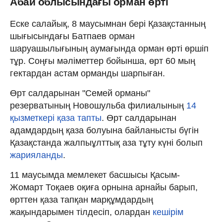
Абай облысындағы орман өрті
Еске салайық, 8 маусымнан бері Қазақстанның
шығысындағы Батпаев орман
шаруашылығының аумағында орман өрті өршіп
тұр. Соңғы мәліметтер бойынша, өрт 60 мың
гектардан астам орманды шарпыған.
Өрт салдарынан "Семей орманы"
резерватының Новошульба филиалының
14
қызметкері қаза тапты
. Өрт салдарынан
адамдардың қаза болуына байланысты бүгін
Қазақстанда жалпыұлттық аза тұту күні болып
жарияланды
.
11 маусымда мемлекет басшысы Қасым-
Жомарт Тоқаев оқиға орнына арнайы барып,
өрттен қаза тапқан марқұмдардың
жақындарымен тілдесіп, олардан
кешірім