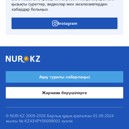
қызықты суреттер, видеолар мен эксклюзивтерден
хабардар болыңыз.
Instagram
Ақау туралы хабарлаңыз
Жарнама берушілерге
® NUR.KZ 2009-2026 Барлық құқық қорғалған 01.08.2024
жылғы № KZ43VPY00098001 куәлік.