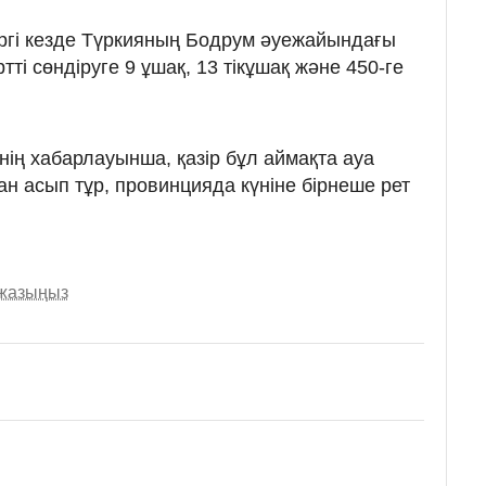
ргі кезде Түркияның Бодрум әуежайындағы
ті сөндіруге 9 ұшақ, 13 тікұшақ және 450-ге
інің хабарлауынша, қазір бұл аймақта ауа
н асып тұр, провинцияда күніне бірнеше рет
 жазыңыз