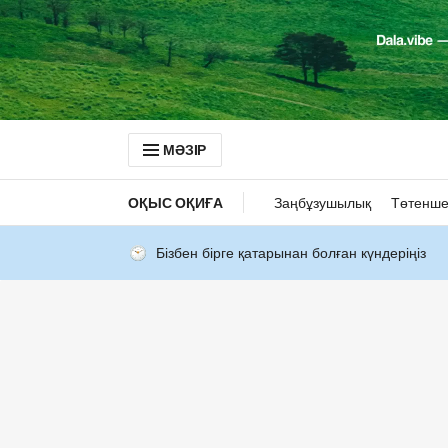
МӘЗІР
ОҚЫС ОҚИҒА
Заңбұзушылық
Төтенше
Бізбен бірге қатарынан болған күндеріңіз