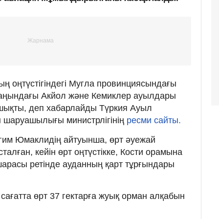
ың оңтүстігіндегі Мугла провинциясындағы
аңындағы Акйол және Кемиклер ауылдары
шықты, деп хабарлайды Түркия Ауыл
 шаруашылығы министрлігінің
ресми сайты.
им Юмаклидің айтуынша, өрт әуежай
талған, кейін өрт оңтүстікке, Кости орамына
арасы ретінде ауданның қарт тұрғындары
сағатта өрт 37 гектарға жуық орман алқабын