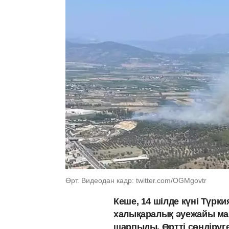
Өрт. Видеодан кадр: twitter.com/OGMgovtr
Кеше, 14 шілде күні Түрк
халықаралық әуежайы ма
шарпыды. Өртті сөндіру