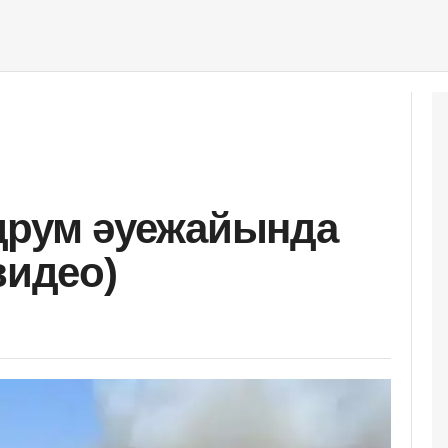
друм әуежайында
видео)