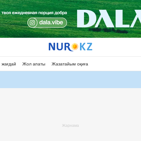
 жағдай
Жол апаты
Жазатайым оқиға