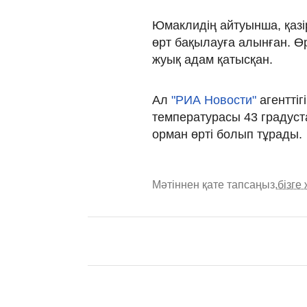
Юмаклидің айтуынша, қазі
өрт бақылауға алынған. Өрт
жуық адам қатысқан.
Ал
"РИА Новости"
агенттіг
температурасы 43 градуста
орман өрті болып тұрады.
Мәтіннен қате тапсаңыз,
бізге