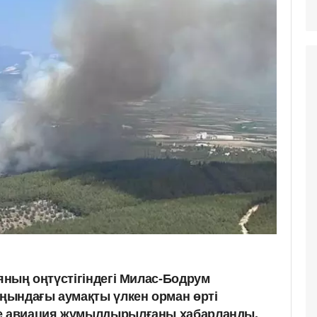
ияның оңтүстігіндегі Милас-Бодрум
ңындағы аумақты үлкен орман өрті
ге авиация жұмылдырылғаны хабарланды.