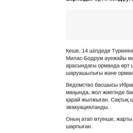
Кеше, 14 шілдеде Түркиян
Милас-Бодрум әуежайы м
арасындағы орманда өрт 
шаруашылығы және орман
Ведомство басшысы Ибраг
маңында, жол жиегінде бас
қарай жылжыған. Сақтық ш
эвакуацияланды.
Оның атап өтуінше, жарты 
шарпыған.