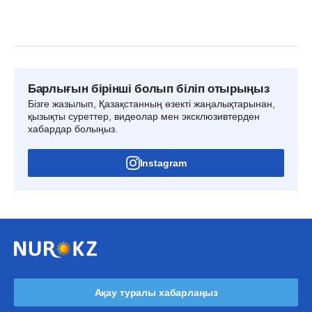
Барлығын бірінші болып біліп отырыңыз
Бізге жазылып, Қазақстанның өзекті жаңалықтарынан,
қызықты суреттер, видеолар мен эксклюзивтерден
хабардар болыңыз.
Instagram
Ақау туралы хабарлаңыз