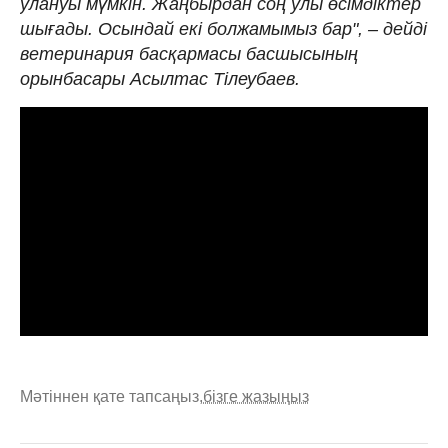
улануы мүмкін. Жаңбырдан соң улы өсімдіктер
шығады. Осындай екі болжамымыз бар", – дейді
ветеринария басқармасы басшысының
орынбасары Асылтас Тілеубаев.
Мәтіннен қате тапсаңыз,
бізге жазыңыз