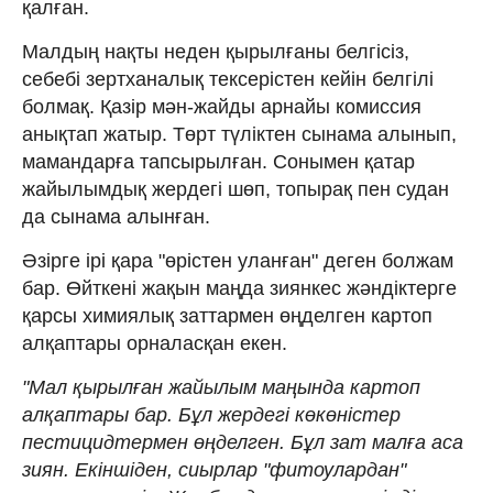
қалған.
Малдың нақты неден қырылғаны белгісіз,
себебі зертханалық тексерістен кейін белгілі
болмақ. Қазір мән-жайды арнайы комиссия
анықтап жатыр. Төрт түліктен сынама алынып,
мамандарға тапсырылған. Сонымен қатар
жайылымдық жердегі шөп, топырақ пен судан
да сынама алынған.
Әзірге ірі қара "өрістен уланған" деген болжам
бар. Өйткені жақын маңда зиянкес жәндіктерге
қарсы химиялық заттармен өңделген картоп
алқаптары орналасқан екен.
"Мал қырылған жайылым маңында картоп
алқаптары бар. Бұл жердегі көкөністер
пестицидтермен өңделген. Бұл зат малға аса
зиян. Екіншіден, сиырлар "фитоулардан"