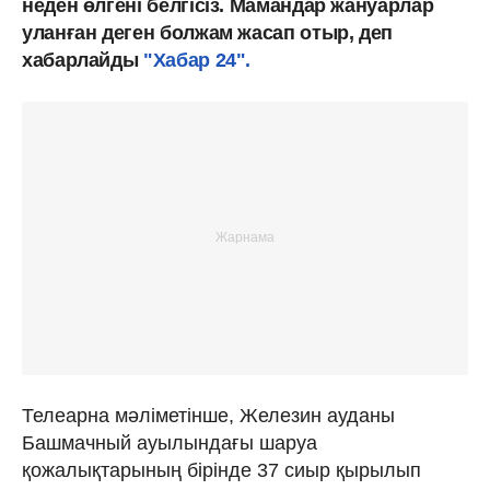
неден өлгені белгісіз. Мамандар жануарлар
уланған деген болжам жасап отыр, деп
хабарлайды
"Хабар 24".
Телеарна мәліметінше, Железин ауданы
Башмачный ауылындағы шаруа
қожалықтарының бірінде 37 сиыр қырылып