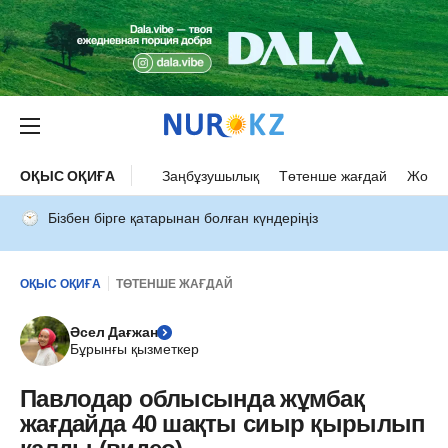
ОҚЫС ОҚИҒА
Заңбұзушылық
Төтенше жағдай
Жол а
Бізбен бірге қатарынан болған күндеріңіз
ОҚЫС ОҚИҒА
ТӨТЕНШЕ ЖАҒДАЙ
Әсел Дағжан
Бұрынғы қызметкер
Павлодар облысында жұмбақ
жағдайда 40 шақты сиыр қырылып