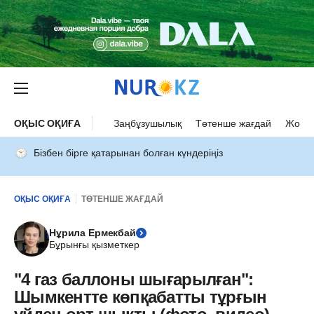
ОҚЫС ОҚИҒА
Заңбұзушылық
Төтенше жағдай
Жол а
Бізбен бірге қатарынан болған күндеріңіз
ОҚЫС ОҚИҒА
ТӨТЕНШЕ ЖАҒДАЙ
Нұрила Ермекбай
Бұрынғы қызметкер
"4 газ баллоны шығарылған":
Шымкентте көпқабатты тұрғын