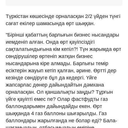
Түркістан көшесінде орналасқан 2/2 үйден түнгі
сағат екілер шамасында өрт шыққан.
"Бірінші қабаттың барлығын бизнес нысандары
иемденіп алған. Онда өрт қауіпсіздігі
сақталатындығына кім кепіл?! Түн жарымда өрт
сөндірушілер өртеніп жатқан бизнес
нысандарына кіре алмады. Барлығы темір
есіктерін жауып кетіп қалған, әрине. Өртті дер
кезінде сөндіруге бұл да кедергі. Үйге
жапсарлас дөнер дайындайтын дәмхана
орналасқан. Ол қаншалықты заңды? Тұрғын
үйге қауіпті емес пе? Олар фастфудты газ
баллондарымен дайындайды екен. Өрт
шыққанда 4 газ баллоны шығарылды. Газ
баллондары жарылғанда не болар еді? Бала-
шағамыздың, отбасымыздың өміріне,