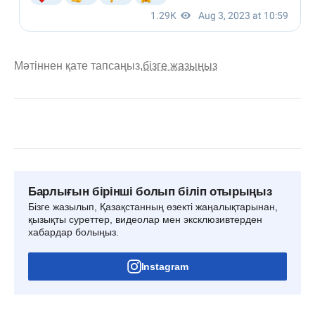
Мәтіннен қате тапсаңыз,
бізге жазыңыз
Барлығын бірінші болып біліп отырыңыз
Бізге жазылып, Қазақстанның өзекті жаңалықтарынан,
қызықты суреттер, видеолар мен эксклюзивтерден
хабардар болыңыз.
Instagram