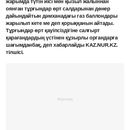
жарымда түтін иісі мен қызыл жалыннан
оянған тұрғындар өрт салдарынан дөнер
дайындайтын дәмханадағы газ баллондары
жарылып кете ме деп қорыққанын айтады.
Тұрғындар өрт қауіпсіздігіне салғырт
қарағандардың үстінен құзырлы органдарға
шағымданбақ, деп хабарлайды KAZ.NUR.KZ.
тілшісі.