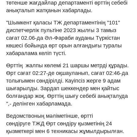
төтенше жағдайлар департаменті өрттің себебі
анықталып жатқанын хабарлады.
"Шымкент қаласы ТЖ департаментінің "101"
диспетчерлік пультіне 2023 жылғы 3 тамыз
сағат 02.06-да Әл-Фараби ауданы Түркістан
көшесі бойында өрт орын алғандығы туралы
хабаралама келіп түсті.
Өрттің жалпы көлемі 21 шаршы метрді құрады.
Өрт сағат 02:27-де оқшауланып, сағат 02:46-да
толығымен сөндірілді. Кауіпсіз жерге 9 адам
шығарылды. Зардап шеккендер мен қайтыс
болғандар жоқ. Өрттің шығу себебі анықталуда
",- делінген хабарламада.
Ведомствоның мәліметінше, өртті
сөндіруге ТЖД Өрт сөндіру қызметінің 24
қызметкері мен 6 техникасы жұмылдырылған.