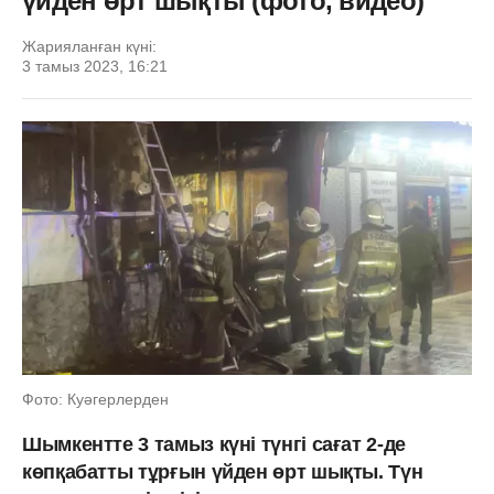
үйден өрт шықты (фото, видео)
Жарияланған күні:
3 тамыз 2023, 16:21
Фото: Куәгерлерден
Шымкентте 3 тамыз күні түнгі сағат 2-де
көпқабатты тұрғын үйден өрт шықты. Түн