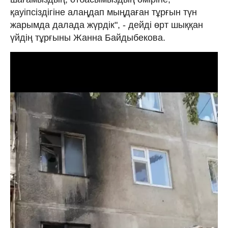
қауіпсіздігіне алаңдап мыңдаған тұрғын түн
жарымда далада жүрдік", - дейді өрт шыққан
үйдің тұрғыны Жанна Байдыбекова.