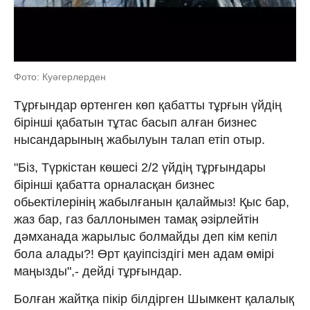
Фото: Куәгерлерден
Тұрғындар өртенген көп қабатты тұрғын үйдің
бірінші қабатын тұтас басып алған бизнес
нысандарының жабылуын талап етіп отыр.
"Біз, Түркістан көшесі 2/2 үйдің тұрғындары
бірінші қабатта орналасқан бизнес
обьектілерінің жабылғанын қалаймыз! Қыс бар,
жаз бар, газ баллонымен тамақ әзірлейтін
дәмханада жарылыс болмайды деп кім кепіл
бола алады?! Өрт қауіпсіздігі мен адам өмірі
маңызды",- дейді тұрғындар.
Болған жайтқа пікір білдірген Шымкент қалалық