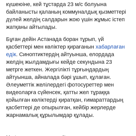
күшеюіне, кей тұстарда 23 м/с болуына
байланысты қаланың коммуналдық қызметтері
дүлей желдің салдарын жою үшін жұмыс істеп
жатқаны айтылады.
Бұған дейін Астанада боран тұрып, үй
қасбеттері мен көліктер қирағанын
хабарлаған
едік
. Синоптиктердің айтуынша, елордада
желдің жылдамдығы кейде секундына 23
метрге жеткен. Жергілікті тұрғындардың
айтуынша, айналада бәрі ұшып, құлаған.
Әлеуметтік желілердегі фотосуреттер мен
видеоларға сүйенсек, қатты жел тұраққа
қойылған көліктерді қиратқан, ғимараттардың
қасбеттері де опырылған, кейбір жерлерде
жарнамалық құрылымдар құлады.