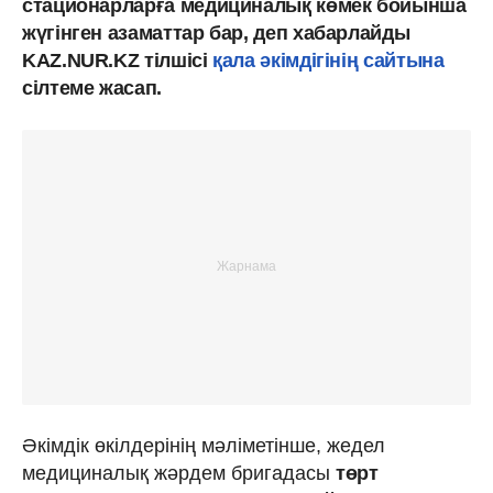
стационарларға медициналық көмек бойынша
жүгінген азаматтар бар, деп хабарлайды
KAZ.NUR.KZ тілшісі
қала әкімдігінің сайтына
сілтеме жасап.
Әкімдік өкілдерінің мәліметінше, жедел
медициналық жәрдем бригадасы
төрт