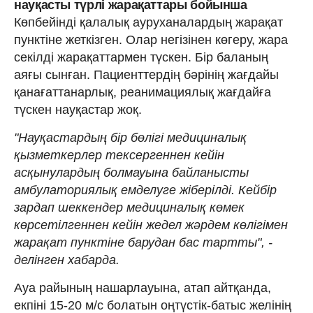
науқасты түрлі жарақаттары бойынша
Көпбейінді қалалық ауруханалардың жарақат
пунктіне жеткізген. Олар негізінен көгеру, жара
секілді жарақаттармен түскен. Бір баланың
аяғы сынған. Пациенттердің бәрінің жағдайы
қанағаттанарлық, реанимациялық жағдайға
түскен науқастар жоқ.
"Науқастардың бір бөлігі медициналық
қызметкерлер тексергеннен кейін
асқынулардың болмауына байланысты
амбулаториялық емделуге жіберілді. Кейбір
зардап шеккендер медициналық көмек
көрсетілгеннен кейін жедел жәрдем көлігімен
жарақат пунктіне барудан бас тартты", -
делінген хабарда.
Ауа райының нашарлауына, атап айтқанда,
екпіні 15-20 м/с болатын оңтүстік-батыс желінің