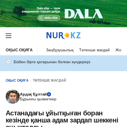
ОҚЫС ОҚИҒА
Заңбұзушылық
Төтенше жағдай
Жол а
Бізбен бірге қатарынан болған күндеріңіз
ОҚЫС ОҚИҒА
ТӨТЕНШЕ ЖАҒДАЙ
Ардақ Құлтай
Бұрынғы қызметкер
Астанадағы ұйытқыған боран
кезінде қанша адам зардап шеккені