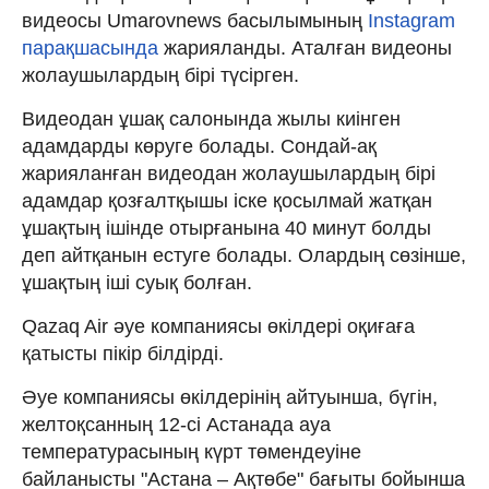
видеосы Umarovnews басылымының
Instagram
парақшасында
жарияланды. Аталған видеоны
жолаушылардың бірі түсірген.
Видеодан ұшақ салонында жылы киінген
адамдарды көруге болады. Сондай-ақ
жарияланған видеодан жолаушылардың бірі
адамдар қозғалтқышы іске қосылмай жатқан
ұшақтың ішінде отырғанына 40 минут болды
деп айтқанын естуге болады. Олардың сөзінше,
ұшақтың іші суық болған.
Qazaq Air әуе компаниясы өкілдері оқиғаға
қатысты пікір білдірді.
Әуе компаниясы өкілдерінің айтуынша, бүгін,
желтоқсанның 12-сі Астанада ауа
температурасының күрт төмендеуіне
байланысты "Астана – Ақтөбе" бағыты бойынша