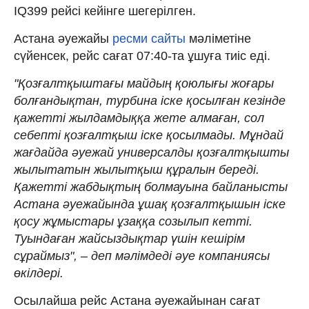
IQ399 рейсі кейінге шегерілген.
Астана әуежайы
ресми сайты
мәліметіне
сүйенсек, рейс сағат 07:40-та ұшуға тиіс еді.
"Қозғалтқыштағы майдың қоюлығы жоғары
болғандықтан, турбина іске қосылған кезінде
қажетті жылдамдыққа жете алмаған, сол
себепті қозғалтқыш іске қосылмады. Мұндай
жағдайда әуежай универсалды қозғалтқышты
жылытатын жылытқыш құралын береді.
Қажетті жабдықтың болмауына байланысты
Астана әуежайында ұшақ қозғалтқышын іске
қосу жұмыстары ұзаққа созылып кетті.
Туындаған жайсыздықтар үшін кешірім
сұраймыз", – деп мәлімдеді әуе компаниясы
өкілдері.
Осылайша рейс Астана әуежайынан сағат