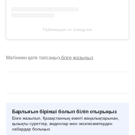
Публикация от Instagram
Мәтіннен қате тапсаңыз,
бізге жазыңыз
Барлығын бірінші болып біліп отырыңыз
Бізге жазылып, Қазақстанның өзекті жаңалықтарынан,
қызықты суреттер, видеолар мен эксклюзивтерден
хабардар болыңыз.