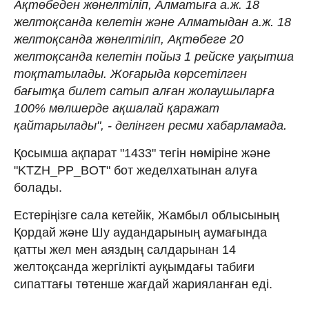
Ақтөбеден жөнелтіліп, Алматыға а.ж. 18
желтоқсанда келетін және Алматыдан а.ж. 18
желтоқсанда жөнелтіліп, Ақтөбеге 20
желтоқсанда келетін пойыз 1 рейске уақытша
тоқтатылады. Жоғарыда көрсетілген
бағытқа билет сатып алған жолаушыларға
100% мөлшерде ақшалай қаражат
қайтарылады", - делінген ресми хабарламада.
Қосымша ақпарат "1433" тегін нөміріне және
"KTZH_PP_BOT" бот жеделхатынан алуға
болады.
Естеріңізге сала кетейік, Жамбыл облысының
Қордай және Шу аудандарының аумағында
қатты жел мен аяздың салдарынан 14
желтоқсанда жергілікті ауқымдағы табиғи
сипаттағы төтенше жағдай жарияланған еді.