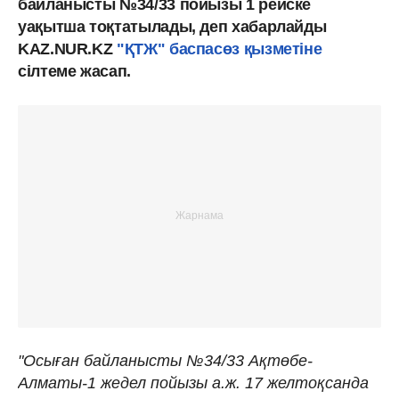
байланысты №34/33 пойызы 1 рейске
уақытша тоқтатылады, деп хабарлайды
KAZ.NUR.KZ
"ҚТЖ" баспасөз қызметіне
сілтеме жасап.
"Осыған байланысты №34/33 Ақтөбе-
Алматы-1 жедел пойызы а.ж. 17 желтоқсанда