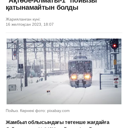
"Ақтөбе-Алматы-1" пойызы
қатынамайтын болды
Жарияланған күні:
16 желтоқсан 2023, 18:07
Пойыз. Көрнекі фото: pixabay.com
Жамбыл облысындағы төтенше жағдайға