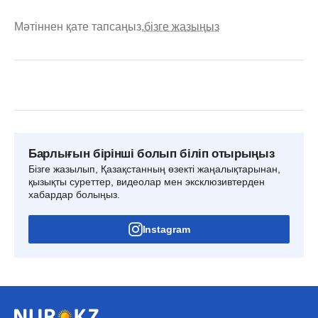
Мәтіннен қате тапсаңыз,
бізге жазыңыз
Барлығын бірінші болып біліп отырыңыз
Бізге жазылып, Қазақстанның өзекті жаңалықтарынан,
қызықты суреттер, видеолар мен эксклюзивтерден
хабардар болыңыз.
Instagram