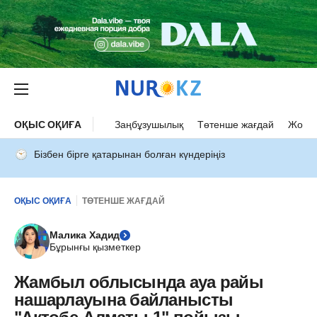
ОҚЫС ОҚИҒА
Заңбұзушылық
Төтенше жағдай
Жол а
Бізбен бірге қатарынан болған күндеріңіз
ОҚЫС ОҚИҒА
ТӨТЕНШЕ ЖАҒДАЙ
Малика Хадид
Бұрынғы қызметкер
Жамбыл облысында ауа райы
нашарлауына байланысты