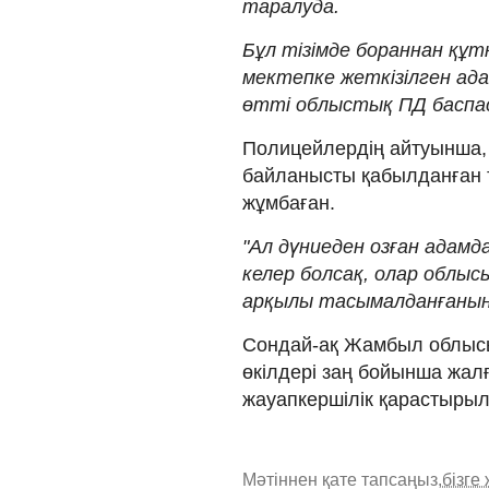
таралуда.
Бұл тізімде бораннан құ
мектепке жеткізілген ада
өтті облыстық ПД баспасө
Полицейлердің айтуынша, 
байланысты қабылданған т
жұмбаған.
"Ал дүниеден озған адам
келер болсақ, олар облы
арқылы тасымалданғанын х
Сондай-ақ Жамбыл облысы 
өкілдері заң бойынша жал
жауапкершілік қарастырыл
Мәтіннен қате тапсаңыз,
бізге