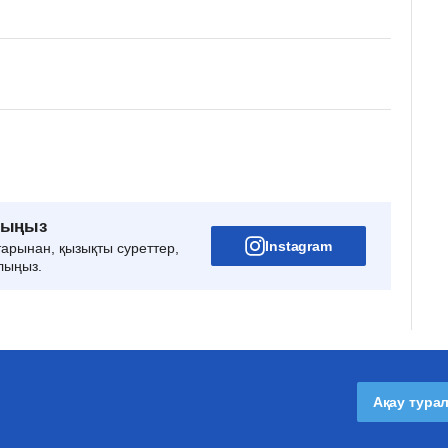
рыңыз
Instagram
тарынан, қызықты суреттер,
лыңыз.
Ақау тура