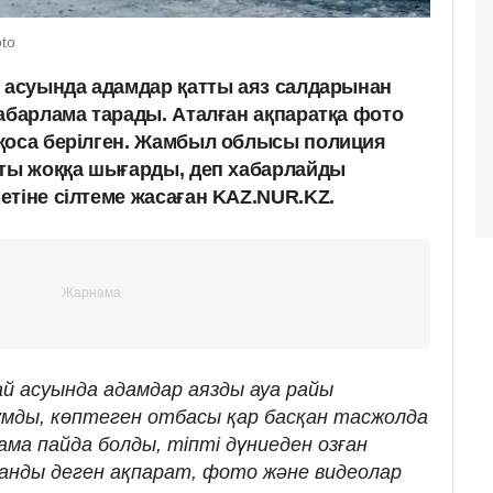
oto
й асуында адамдар қатты аяз салдарынан
абарлама тарады. Аталған ақпаратқа фото
қоса берілген. Жамбыл облысы полиция
тты жоққа шығарды, деп хабарлайды
етіне сілтеме жасаған KAZ.NUR.KZ.
ай асуында адамдар аязды ауа райы
ұмды, көптеген отбасы қар басқан тасжолда
ма пайда болды, тіпті дүниеден озған
ланды деген ақпарат, фото және видеолар