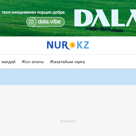
 жағдай
Жол апаты
Жазатайым оқиға