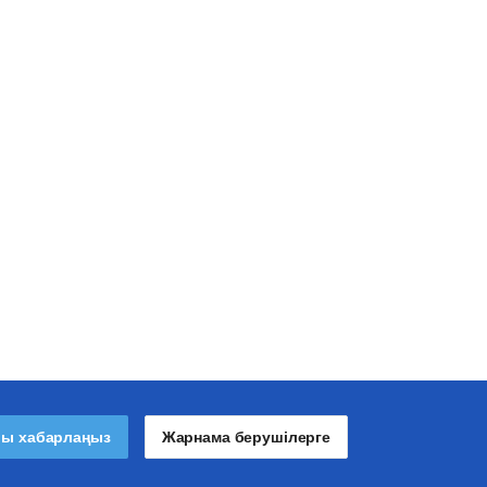
лы хабарлаңыз
Жарнама берушілерге