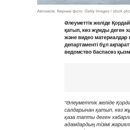
Автокөлік. Көрнекі фото: Getty Images / stock ph
Әлеуметтік желіде Қорда
қатып, көз жұмды деген х
және видео материалдар 
департаменті бұл ақпара
ведомство баспасөз қызм
"Әлеуметтік желіде Қорд
салдарынан қатып, көз ж
қаза тапты деген хабарла
адамдардың тізімі жария