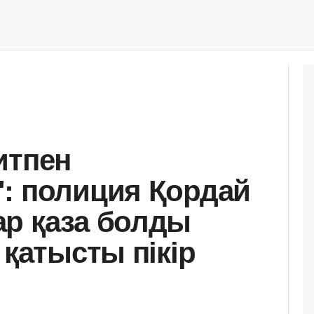
итпен
: полиция Қордай
р қаза болды
 қатысты пікір