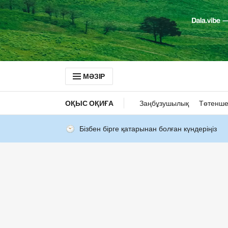
МӘЗІР
ОҚЫС ОҚИҒА
Заңбұзушылық
Төтенше
Бізбен бірге қатарынан болған күндеріңіз