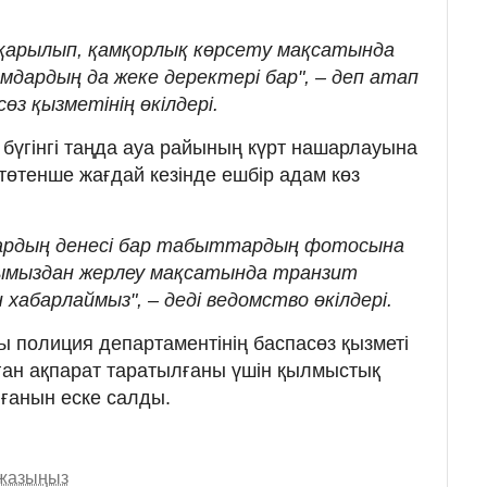
тқарылып, қамқорлық көрсету мақсатында
мдардың да жеке деректері бар", – деп атап
з қызметінің өкілдері.
бүгінгі таңда ауа райының күрт нашарлауына
өтенше жағдай кезінде ешбір адам көз
дардың денесі бар табыттардың фотосына
сымыздан жерлеу мақсатында транзит
абарлаймыз", – деді ведомство өкілдері.
полиция департаментінің баспасөз қызметі
ған ақпарат таратылғаны үшін қылмыстық
ғанын еске салды.
 жазыңыз