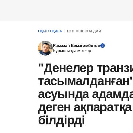
ОҚЫС ОҚИҒА
ТӨТЕНШЕ ЖАҒДАЙ
Рамазан Есмағамбетов
Бұрынғы қызметкер
"Денелер транз
тасымалданған"
асуында адамда
деген ақпаратқа
білдірді