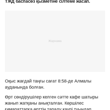
ТЖД баспасөз қызметіне сілтеме жасап.
Оқыс жағдай таңғы сағат 8:58-де Алмалы
ауданында болған.
Өрт сөндірушілер келген сәтте кафе шатыры
жанып жатқаны анықталған. Көршілес
ғимараттарға өрттің таралу қаупі туындап,