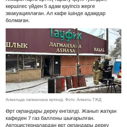
көршілес үйден 5 адам қауіпсіз жерге
эвакуациялаған. Ал кафе ішінде адамдар
болмаған.
Алматыда лағманхана өртенді. Фото: Алматы ТЖД
Өрт оқпандары дереу енгізілді. Жанып жатқан
кафеден 7 газ баллоны шығарылған.
Автоцистерналардан өрт оқпандары дереу