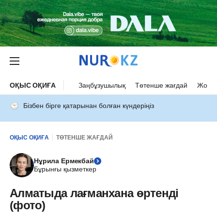
ОҚЫС ОҚИҒА
Заңбұзушылық
Төтенше жағдай
Жол а
Бізбен бірге қатарынан болған күндеріңіз
ОҚЫС ОҚИҒА
ТӨТЕНШЕ ЖАҒДАЙ
Нұрила Ермекбай
Бұрынғы қызметкер
Алматыда лағманхана өртенді
(фото)