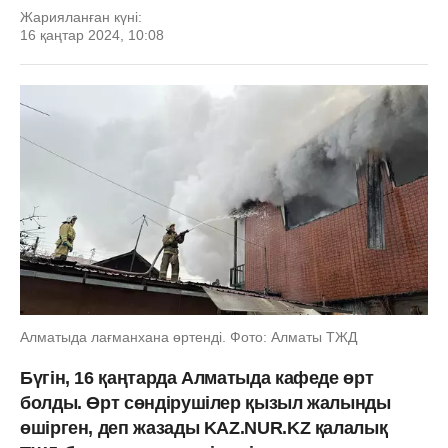
Жарияланған күні:
16 қаңтар 2024, 10:08
Алматыда лағманхана өртенді. Фото: Алматы ТЖД
Бүгін, 16 қаңтарда Алматыда кафеде өрт
болды. Өрт сөндірушілер қызыл жалынды
өшірген, деп жазады KAZ.NUR.KZ қалалық