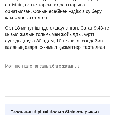
енгізіліп, өртке қарсы гидранттарына
орнатылған. Соның есебінен үздіксіз су беру
қамтамасыз етілген.
Өрт 18 минут ішінде оқшауланған. Сағат 9:43-те
қызыл жалын толығымен жойылды. Өртті
ауыздықтауға 30 адам, 10 техника, сондай-ақ
қаланың өзара іс-қимыл қызметтері тартылған.
Мәтіннен қате тапсаңыз,
бізге жазыңыз
Барлығын бірінші болып біліп отырыңыз