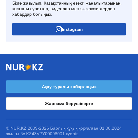
Бізге жазылып, Қазақстанның өзекті жаңалықтарынан,
қызықты суреттер, видеолар мен эксклюзивтерден
хабардар болыңыз.
Instagram
Ақау туралы хабарлаңыз
Жарнама берушілерге
® NUR.KZ 2009-2026 Барлық құқық қорғалған 01.08.2024
жылғы № KZ43VPY00098001 куәлік.