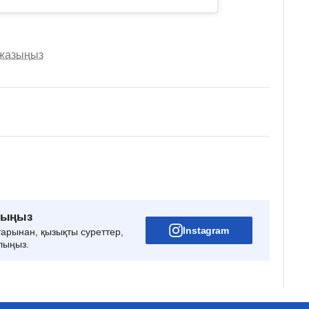
 жазыңыз
рыңыз
Instagram
тарынан, қызықты суреттер,
лыңыз.