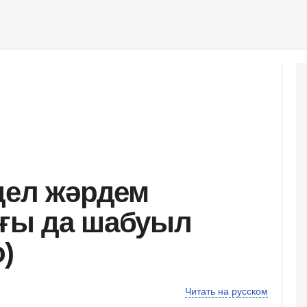
дел жәрдем
тағы да шабуыл
)
Читать на русском