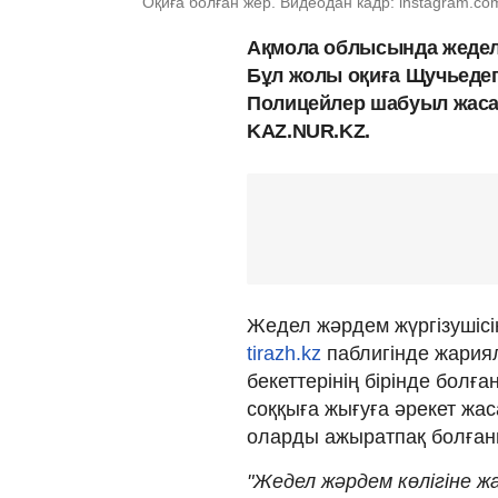
Оқиға болған жер. Видеодан кадр: instagram.com
Ақмола облысында жедел
Бұл жолы оқиға Щучьедегі
Полицейлер шабуыл жаса
KAZ.NUR.KZ.
Жедел жәрдем жүргізушісі
tirazh.kz
паблигінде жария
бекеттерінің бірінде болғ
соққыға жығуға әрекет жа
оларды ажыратпақ болған
"Жедел жәрдем көлігіне ж