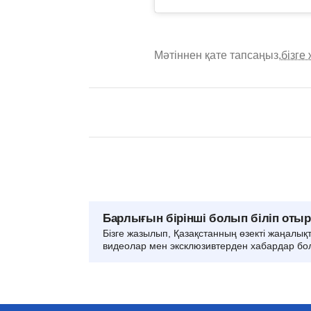
Мәтіннен қате тапсаңыз,
бізге
Барлығын бірінші болып біліп оты
Бізге жазылып, Қазақстанның өзекті жаңалық
видеолар мен эксклюзивтерден хабардар бо