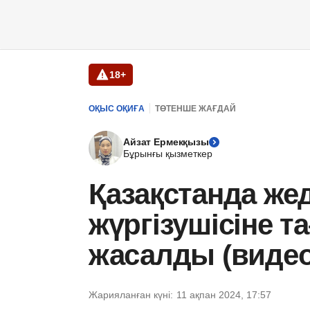
18+
ОҚЫС ОҚИҒА
ТӨТЕНШЕ ЖАҒДАЙ
Айзат Ермекқызы
Бұрынғы қызметкер
Қазақстанда же
жүргізушісіне 
жасалды (видео
Жарияланған күні:
11 ақпан 2024, 17:57