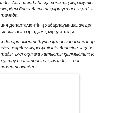
лды. Алғашында басқа көліктің жүргізушісі
ел жәрдем бригадасы шақыртуға асыққан", -
ттамада.
ция департаментінің хабарлауынша, жедел
ыл жасаған ер адам қазір ұсталды.
я департаменті Щучье қаласындағы жанар-
едел жәрдем жүргізушісінің денесіне зақым
қтады. Бұл оқиғаға қатысты қылмыстық іс
а ұстау изоляторына қамалды", - деп
аменті өкілдері.