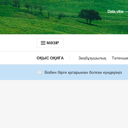
МӘЗІР
ОҚЫС ОҚИҒА
Заңбұзушылық
Төтенше
Бізбен бірге қатарынан болған күндеріңіз