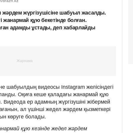
/tirazh.kz
 жәрдем жүргізушісіне шабуыл жасалды.
 жанармай құю бекетінде болған.
ған адамды ұстады, деп хабарлайды
не шабуылдың видеосы Instagram желісіндегі
ланды. Оқиға кеше қаладағы жанармай құю
ан. Видеода ер адамның жүргізушіні жібермей
сағанын, ал үшінші жедел жәрдем қызметкері
ын көруге болады.
анармай құю кезінде жедел жәрдем