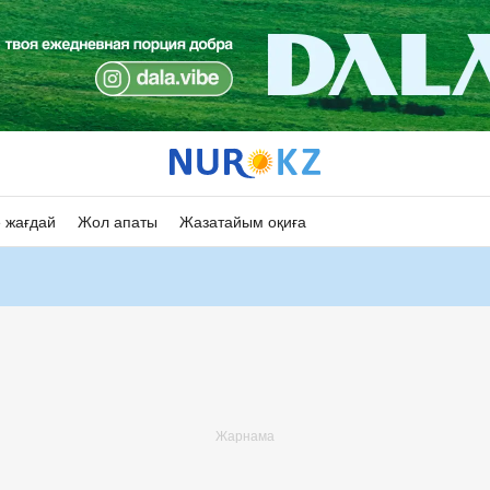
 жағдай
Жол апаты
Жазатайым оқиға