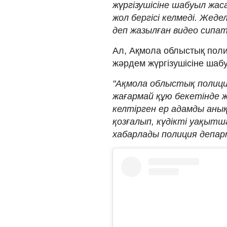
жүргізушісіне шабуыл жаса
жол бергісі келмеді. Жед
деп жазылған видео сипа
Ал, Ақмола облыстық поли
жәрдем жүргізушісіне шабу
"Ақмола облыстық полици
жағармай құю бекетінде ж
келтірген ер адамды аны
қозғалып, күдікті уақытш
хабарлады полиция департ