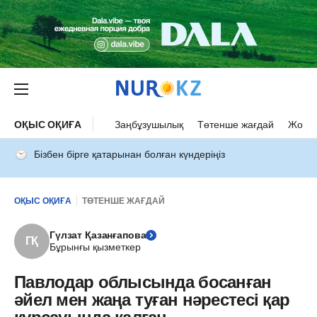
ОҚЫС ОҚИҒА
Заңбұзушылық
Төтенше жағдай
Жол а
Бізбен бірге қатарынан болған күндеріңіз
ОҚЫС ОҚИҒА
ТӨТЕНШЕ ЖАҒДАЙ
Гүлзат Қазанғапова
ГҚ
Бұрынғы қызметкер
Павлодар облысында босанған
әйел мен жаңа туған нәрестесі қар