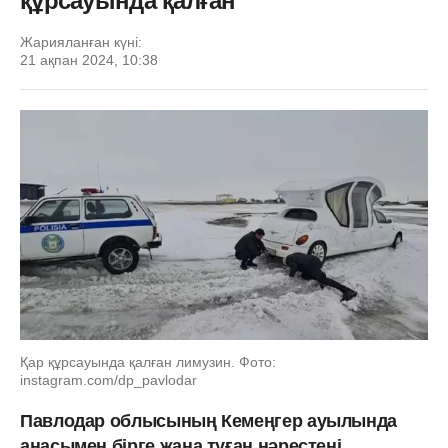
құрсауында қалған
Жарияланған күні:
21 ақпан 2024, 10:38
Қар құрсауында қалған лимузин. Фото:
instagram.com/dp_pavlodar
Павлодар облысының Кемеңгер ауылында
анасымен бірге жаңа туған нәрестені