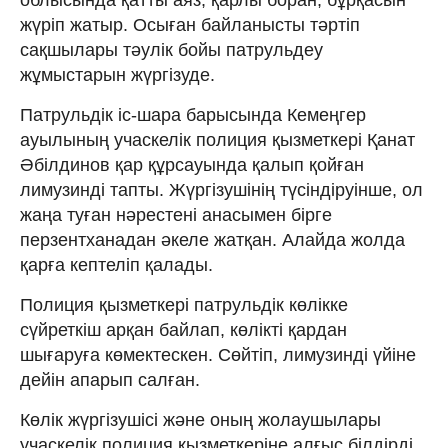
жүріп жатыр. Осыған байланысты тәртіп
сақшылары тәулік бойы патрульдеу
жұмыстарын жүргізуде.
Патрульдік іс-шара барысында Кемеңгер
ауылының учаскелік полиция қызметкері Қанат
Әбілдинов қар құрсауында қалып қойған
лимузинді тапты. Жүргізушінің түсіндіруінше, ол
жаңа туған нәрестені анасымен бірге
перзентханадан әкеле жатқан. Алайда жолда
қарға кептеліп қалады.
Полиция қызметкері патрульдік көлікке
сүйреткіш арқан байлап, көлікті қардан
шығаруға көмектескен. Сөйтіп, лимузинді үйіне
дейін апарып салған.
Көлік жүргізушісі және оның жолаушылары
учаскелік полиция қызметкеріне алғыс білдірді.