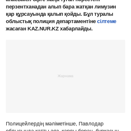
перзентханадан алып бара жатқан лимузин
қар құрсауында қалып қойды. Бұл туралы
облыстық полиция департаментіне
сілтеме
жасаған KAZ.NUR.KZ хабарлайды.
Полицейлердің мәліметінше, Павлодар
облысында қатты аяз, қарлы боран, бұрқасын