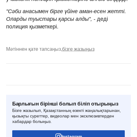
"Сәби анасымен бірге үйіне аман-есен жетті.
Оларды туыстары қарсы алды",
- деді
полиция қызметкері.
Мәтіннен қате тапсаңыз,
бізге жазыңыз
Барлығын бірінші болып біліп отырыңыз
Бізге жазылып, Қазақстанның өзекті жаңалықтарынан,
қызықты суреттер, видеолар мен эксклюзивтерден
хабардар болыңыз.
Instagram