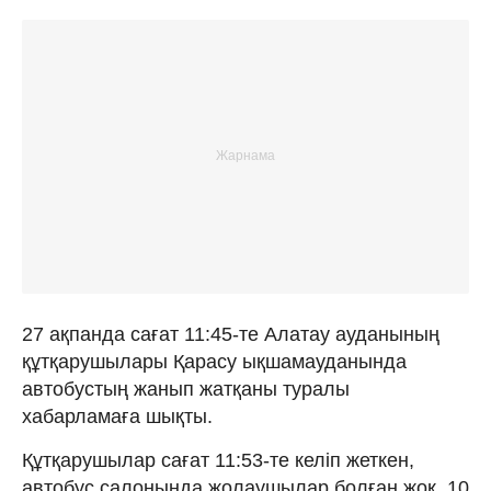
27 ақпанда сағат 11:45-те Алатау ауданының
құтқарушылары Қарасу ықшамауданында
автобустың жанып жатқаны туралы
хабарламаға шықты.
Құтқарушылар сағат 11:53-те келіп жеткен,
автобус салонында жолаушылар болған жоқ. 10