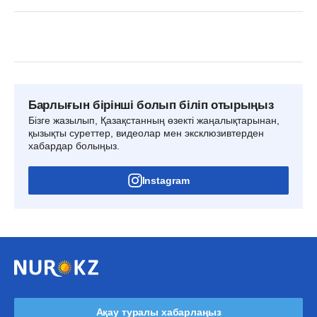
Барлығын бірінші болып біліп отырыңыз
Бізге жазылып, Қазақстанның өзекті жаңалықтарынан,
қызықты суреттер, видеолар мен эксклюзивтерден
хабардар болыңыз.
Instagram
Ақау туралы хабарлаңыз