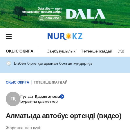
ОҚЫС ОҚИҒА
Заңбұзушылық
Төтенше жағдай
Жол а
Бізбен бірге қатарынан болған күндеріңіз
ОҚЫС ОҚИҒА
ТӨТЕНШЕ ЖАҒДАЙ
Гүлзат Қазанғапова
ГҚ
Бұрынғы қызметкер
Алматыда автобус өртенді (видео)
Жарияланған күні: