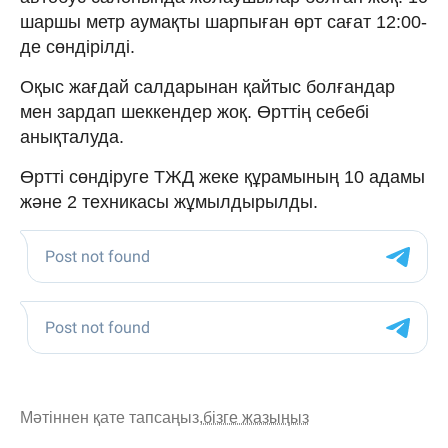
шаршы метр аумақты шарпыған өрт сағат 12:00-
де сөндірілді.
Оқыс жағдай салдарынан қайтыс болғандар
мен зардап шеккендер жоқ. Өрттің себебі
анықталуда.
Өртті сөндіруге ТЖД жеке құрамының 10 адамы
және 2 техникасы жұмылдырылды.
Мәтіннен қате тапсаңыз,
бізге жазыңыз