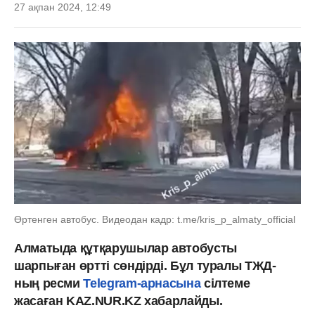
27 ақпан 2024, 12:49
Өртенген автобус. Видеодан кадр: t.me/kris_p_almaty_official
Алматыда құтқарушылар автобусты
шарпыған өртті сөндірді. Бұл туралы ТЖД-
ның ресми
Telegram-арнасына
сілтеме
жасаған KAZ.NUR.KZ хабарлайды.