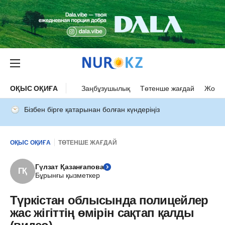
ОҚЫС ОҚИҒА
Заңбұзушылық
Төтенше жағдай
Жол а
Бізбен бірге қатарынан болған күндеріңіз
ОҚЫС ОҚИҒА
ТӨТЕНШЕ ЖАҒДАЙ
Гүлзат Қазанғапова
ГҚ
Бұрынғы қызметкер
Түркістан облысында полицейлер
жас жігіттің өмірін сақтап қалды