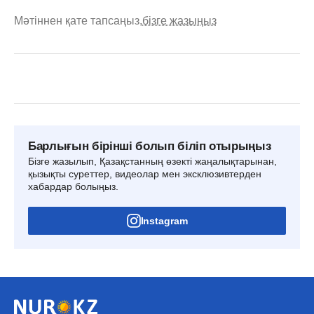
Мәтіннен қате тапсаңыз,
бізге жазыңыз
Барлығын бірінші болып біліп отырыңыз
Бізге жазылып, Қазақстанның өзекті жаңалықтарынан,
қызықты суреттер, видеолар мен эксклюзивтерден
хабардар болыңыз.
Instagram