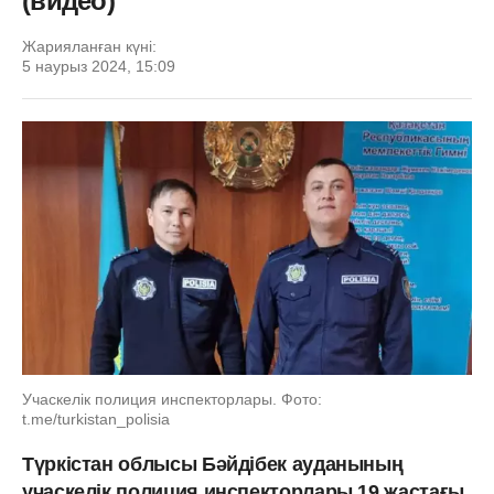
(видео)
Жарияланған күні:
5 наурыз 2024, 15:09
Учаскелік полиция инспекторлары. Фото:
t.me/turkistan_polisia
Түркістан облысы Бәйдібек ауданының
учаскелік полиция инспекторлары 19 жастағы