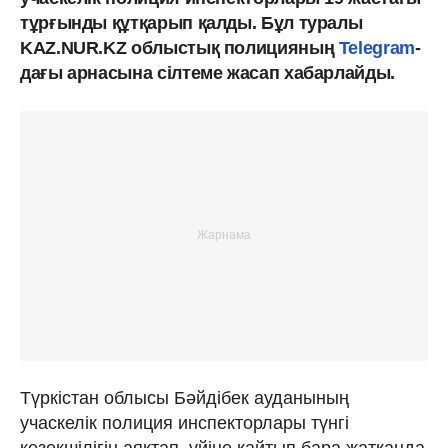
тұрғынды құтқарып қалды. Бұл туралы
KAZ.NUR.KZ облыстық полицияның
Telegram
-
дағы арнасына сілтеме жасап хабарлайды.
Түркістан облысы Бәйдібек ауданының
учаскелік полиция инспекторлары түнгі
кезекшілігін аяқтап, үйіне қайтып бара жатқанда