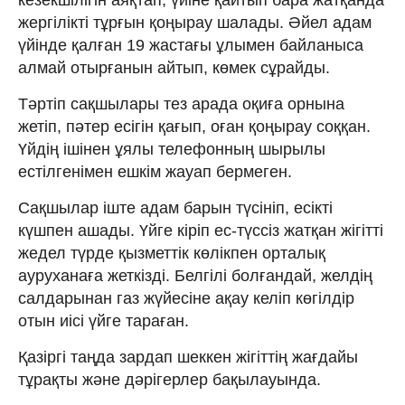
жергілікті тұрғын қоңырау шалады. Әйел адам
үйінде қалған 19 жастағы ұлымен байланыса
алмай отырғанын айтып, көмек сұрайды.
Тәртіп сақшылары тез арада оқиға орнына
жетіп, пәтер есігін қағып, оған қоңырау соққан.
Үйдің ішінен ұялы телефонның шырылы
естілгенімен ешкім жауап бермеген.
Сақшылар іште адам барын түсініп, есікті
күшпен ашады. Үйге кіріп ес-түссіз жатқан жігітті
жедел түрде қызметтік көлікпен орталық
ауруханаға жеткізді. Белгілі болғандай, желдің
салдарынан газ жүйесіне ақау келіп көгілдір
отын иісі үйге тараған.
Қазіргі таңда зардап шеккен жігіттің жағдайы
тұрақты және дәрігерлер бақылауында.