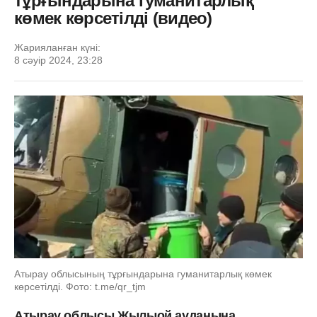
тұрғындарына гуманитарлық
көмек көрсетілді (видео)
Жарияланған күні:
8 сәуір 2024, 23:28
Атырау облысының тұрғындарына гуманитарлық көмек
көрсетілді. Фото: t.me/qr_tjm
Атырау облысы Жылыой ауданына