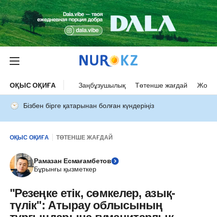
ОҚЫС ОҚИҒА
Заңбұзушылық
Төтенше жағдай
Жол а
Бізбен бірге қатарынан болған күндеріңіз
ОҚЫС ОҚИҒА
ТӨТЕНШЕ ЖАҒДАЙ
Рамазан Есмағамбетов
Бұрынғы қызметкер
"Резеңке етік, сөмкелер, азық-
түлік": Атырау облысының