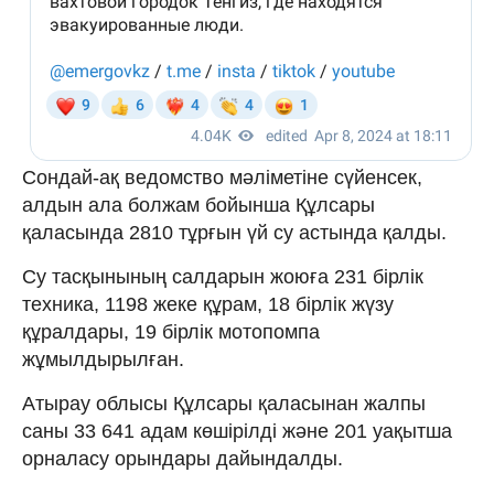
Сондай-ақ ведомство мәліметіне сүйенсек,
алдын ала болжам бойынша Құлсары
қаласында 2810 тұрғын үй су астында қалды.
Су тасқынының салдарын жоюға 231 бірлік
техника, 1198 жеке құрам, 18 бірлік жүзу
құралдары, 19 бірлік мотопомпа
жұмылдырылған.
Атырау облысы Құлсары қаласынан жалпы
саны 33 641 адам көшірілді және 201 уақытша
орналасу орындары дайындалды.