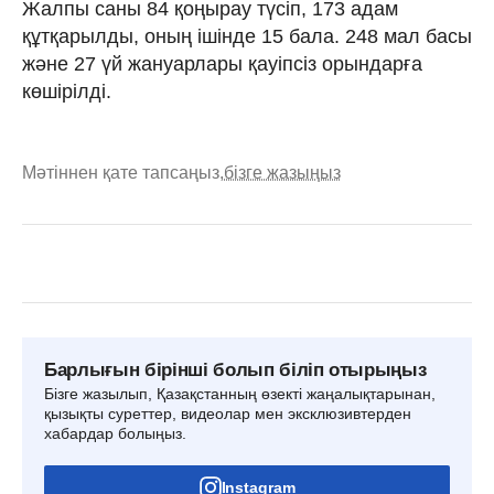
Жалпы саны 84 қоңырау түсіп, 173 адам
құтқарылды, оның ішінде 15 бала. 248 мал басы
және 27 үй жануарлары қауіпсіз орындарға
көшірілді.
Мәтіннен қате тапсаңыз,
бізге жазыңыз
Барлығын бірінші болып біліп отырыңыз
Бізге жазылып, Қазақстанның өзекті жаңалықтарынан,
қызықты суреттер, видеолар мен эксклюзивтерден
хабардар болыңыз.
Instagram