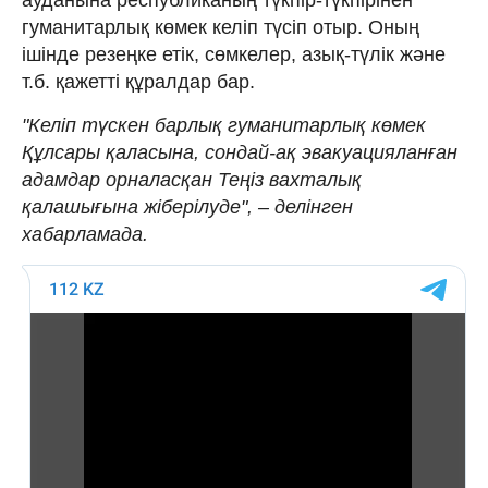
гуманитарлық көмек келіп түсіп отыр. Оның
ішінде резеңке етік, сөмкелер, азық-түлік және
т.б. қажетті құралдар бар.
"Келіп түскен барлық гуманитарлық көмек
Құлсары қаласына, сондай-ақ эвакуацияланған
адамдар орналасқан Теңіз вахталық
қалашығына жіберілуде", – делінген
хабарламада.