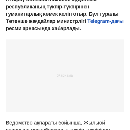
республиканың түкпір-түкпірінен
гуманитарлық көмек келіп отыр. Бұл туралы
Төтенше жағдайлар министрлігі
Telegram-дағы
ресми арнасында хабарлады.
Ведомство ақпараты бойынша, Жылыой
ауданына республиканың түкпір-түкпірінен