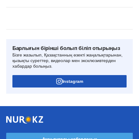
Барлығын бірінші болып біліп отырыңыз
Бізге жазылып, Қазақстанның өзекті жаңалықтарынан,
қызықты суреттер, видеолар мен эксклюзивтерден
хабардар болыңыз.
Instagram
Ақау туралы хабарлаңыз