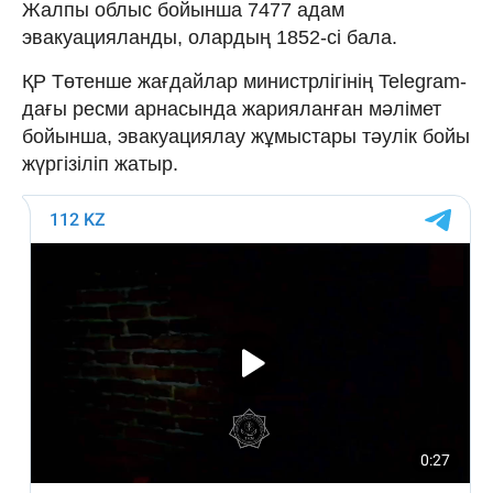
Жалпы облыс бойынша 7477 адам
эвакуацияланды, олардың 1852-cі бала.
ҚР Төтенше жағдайлар министрлігінің Telegram-
дағы ресми арнасында жарияланған мәлімет
бойынша, эвакуациялау жұмыстары тәулік бойы
жүргізіліп жатыр.