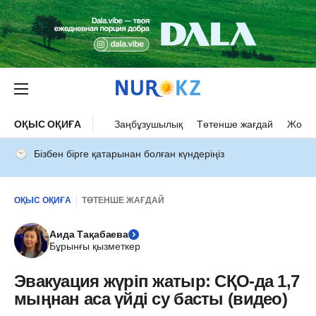
ОҚЫС ОҚИҒА
Заңбұзушылық
Төтенше жағдай
Жол а
Бізбен бірге қатарынан болған күндеріңіз
ОҚЫС ОҚИҒА
ТӨТЕНШЕ ЖАҒДАЙ
Аида Тақабаева
Бұрынғы қызметкер
Эвакуация жүріп жатыр: СҚО-да 1,7
мыңнан аса үйді су басты (видео)