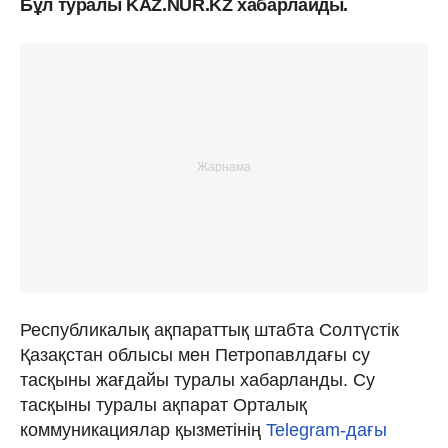
Бұл туралы KAZ.NUR.KZ хабарлайды.
Республикалық ақпараттық штабта Солтүстік
Қазақстан облысы мен Петропавлдағы су
тасқыны жағдайы туралы хабарланды. Су
тасқыны туралы ақпарат Орталық
коммуникациялар қызметінің
Telegram-дағы