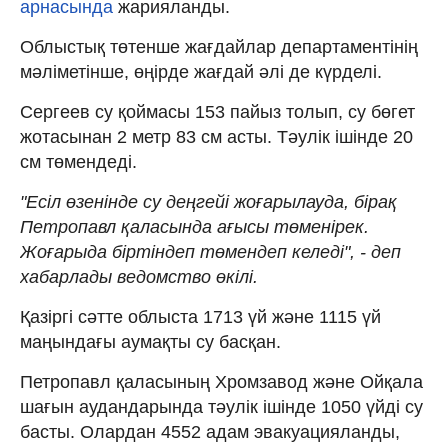
арнасында
жарияланды.
Облыстық төтенше жағдайлар департаментінің
мәліметінше, өңірде жағдай әлі де күрделі.
Сергеев су қоймасы 153 пайыз толып, су бөгет
жотасынан 2 метр 83 см асты. Тәулік ішінде 20
см төмендеді.
"Есіл өзенінде су деңгейі жоғарылауда, бірақ
Петропавл қаласында ағысы төменірек.
Жоғарыда біртіндеп төмендеп келеді", - деп
хабарлады ведомство өкілі.
Қазіргі сәтте облыста 1713 үй және 1115 үй
маңындағы аумақты су басқан.
Петропавл қаласының Хромзавод және Ойқала
шағын аудандарында тәулік ішінде 1050 үйді су
басты. Олардан 4552 адам эвакуацияланды,