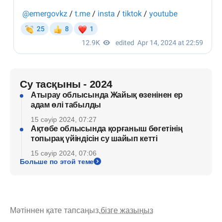
Су тасқыны - 2024
Атырау облысында Жайық өзенінен ер
адам өлі табылды
15 сәуір 2024, 07:27
Ақтөбе облысында қорғаныш бөгетінің
топырақ үйіндісін су шайып кетті
15 сәуір 2024, 07:06
Больше по этой теме
Мәтіннен қате тапсаңыз,
бізге жазыңыз