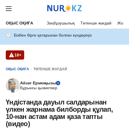
ОҚЫС ОҚИҒА
Заңбұзушылық
Төтенше жағдай
Жол а
Бізбен бірге қатарынан болған күндеріңіз
18+
ОҚЫС ОҚИҒА
ТӨТЕНШЕ ЖАҒДАЙ
Айзат Ермекқызы
Бұрынғы қызметкер
Үндістанда дауыл салдарынан
үлкен жарнама билборды құлап,
10-нан астам адам қаза тапты
(видео)