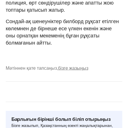
полиция, өрт сөндірушілер және апатты жою
топтары қатысып жатыр.
Сондай-ақ шенеуніктер билборд рұқсат етілген
көлемнен де бірнеше есе үлкен екенін және
оны орнатқан мекеменің бұған рұқсаты
болмағанын айтты.
Мәтіннен қате тапсаңыз,
бізге жазыңыз
Барлығын бірінші болып біліп отырыңыз
Бізге жазылып, Қазақстанның өзекті жаңалықтарынан,