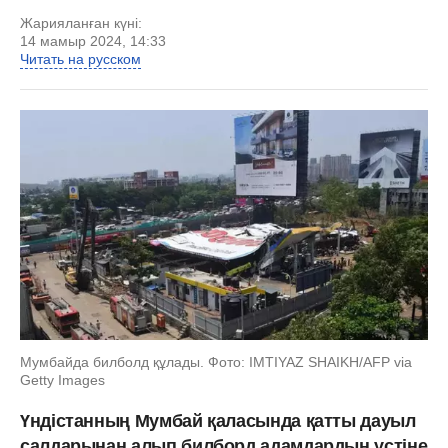
Жарияланған күні:
14 мамыр 2024, 14:33
Читать на русском
Мумбайда билболд құлады. Фото: IMTIYAZ SHAIKH/AFP via
Getty Images
Үндістанның Мумбай қаласында қатты дауыл
салдарынан алып билборд адамдардың үстіне