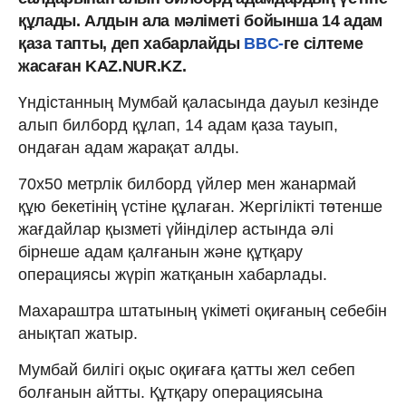
құлады. Алдын ала мәліметі бойынша 14 адам
қаза тапты, деп хабарлайды
BBC-
ге сілтеме
жасаған KAZ.NUR.KZ.
Үндістанның Мумбай қаласында дауыл кезінде
алып билборд құлап, 14 адам қаза тауып,
ондаған адам жарақат алды.
70х50 метрлік билборд үйлер мен жанармай
құю бекетінің үстіне құлаған. Жергілікті төтенше
жағдайлар қызметі үйінділер астында әлі
бірнеше адам қалғанын және құтқару
операциясы жүріп жатқанын хабарлады.
Махараштра штатының үкіметі оқиғаның себебін
анықтап жатыр.
Мумбай билігі оқыс оқиғаға қатты жел себеп
болғанын айтты. Құтқару операциясына