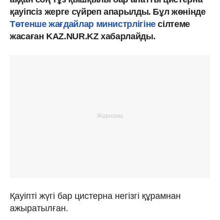
қауіпсіз жерге сүйреп апарылды. Бұл жөнінде
Төтенше жағдайлар министрлігіне
сілтеме
жасаған KAZ.NUR.KZ хабарлайды.
Қауіпті жүгі бар цистерна негізгі құрамнан
ажыратылған.