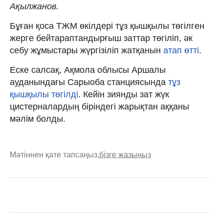
Ақылжанов.
Бұған қоса ТЖМ өкілдері тұз қышқылы төгілген
жерге бейтараптандырғыш заттар төгіліп, әк
себу жұмыстары жүргізіліп жатқанын
атап өтті
.
Еске салсақ, Ақмола облысы Аршалы
ауданындағы Сарыоба станциясында
тұз
қышқылы төгілді
. Кейін зиянды зат жүк
цистерналардың біріндегі жарықтан аққаны
мәлім болды.
Мәтіннен қате тапсаңыз,
бізге жазыңыз