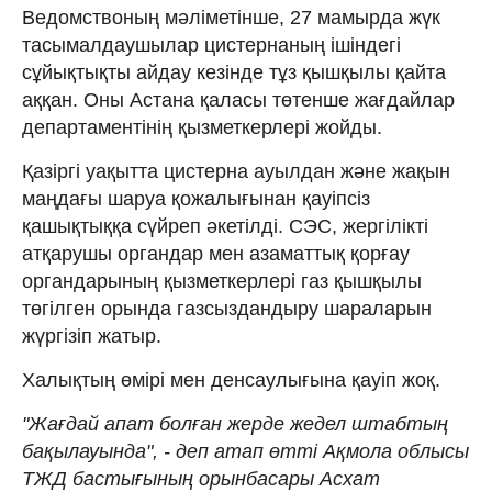
Ведомствоның мәліметінше, 27 мамырда жүк
тасымалдаушылар цистернаның ішіндегі
сұйықтықты айдау кезінде тұз қышқылы қайта
аққан. Оны Астана қаласы төтенше жағдайлар
департаментінің қызметкерлері жойды.
Қазіргі уақытта цистерна ауылдан және жақын
маңдағы шаруа қожалығынан қауіпсіз
қашықтыққа сүйреп әкетілді. СЭС, жергілікті
атқарушы органдар мен азаматтық қорғау
органдарының қызметкерлері газ қышқылы
төгілген орында газсыздандыру шараларын
жүргізіп жатыр.
Халықтың өмірі мен денсаулығына қауіп жоқ.
"Жағдай апат болған жерде жедел штабтың
бақылауында", - деп атап өтті Ақмола облысы
ТЖД бастығының орынбасары Асхат