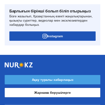
Барлығын бірінші болып біліп отырыңыз
Бізге жазылып, Қазақстанның өзекті жаңалықтарынан,
қызықты суреттер, видеолар мен эксклюзивтерден
хабардар болыңыз.
Instagram
Ақау туралы хабарлаңыз
Жарнама берушілерге