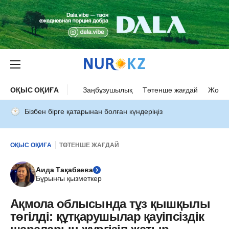
ОҚЫС ОҚИҒА
Заңбұзушылық
Төтенше жағдай
Жол а
Бізбен бірге қатарынан болған күндеріңіз
ОҚЫС ОҚИҒА
ТӨТЕНШЕ ЖАҒДАЙ
Аида Тақабаева
Бұрынғы қызметкер
Ақмола облысында тұз қышқылы
төгілді: құтқарушылар қауіпсіздік