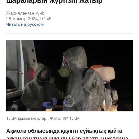
шараларын жүргізіп жатыр
Жарияланған күні:
28 мамыр 2024, 07:49
Читать на русском
ТЖМ қызметкерлері. Фото: ҚР ТЖМ
Ақмола облысында қауіпті сұйықтық қайта
аққан соң тұз қышқылы бар апатты цистерна