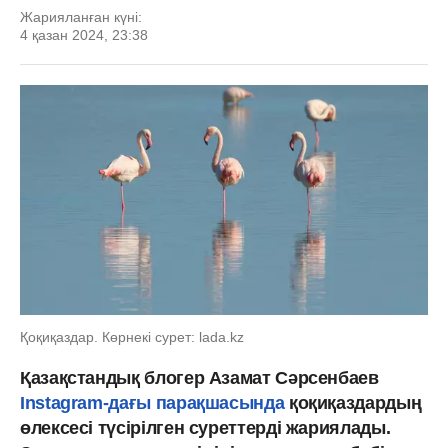
Жарияланған күні:
4 қазан 2024, 23:38
Қоқиқаздар. Көрнекі сурет: lada.kz
Қазақстандық блогер Азамат Сәрсенбаев
Instagram-дағы парақшасында
қоқиқаздардың
өлексесі түсірілген суреттерді жариялады.