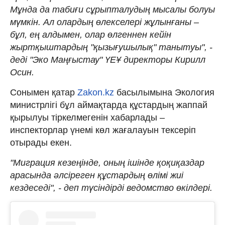
Мұнда да табиғи сұрыпталудың мысалы болуы
мүмкін. Ал олардың өлекселері жұлынғаны –
бұл, ең алдымен, олар өлгеннен кейін
жыртқыштардың "қызығушылық" танытуы", -
деді "Эко Маңғыстау" ҮЕҰ директоры Кирилл
Осин.
Сонымен қатар
Zakon.kz
басылымына Экология
министрлігі бұл аймақтарда құстардың жаппай
қырылуы тіркелмегенін хабарлады –
инспекторлар үнемі көл жағалауын тексеріп
отырады екен.
"Миграция кезеңінде, оның ішінде қоқиқаздар
арасында әлсіреген құстардың өлімі жиі
кездеседі", - деп түсіндірді ведомство өкілдері.