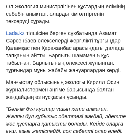
Ол Экология министрлігінен құстардың өлімінің
себебін анықтап, оларды кім өлтіргенін
тексеруді сұрады.
Lada.kz
тілшісіне берген сұхбатында Азамат
Сәрсенбаев өлекселерді жергілікті тұрғындар
Қаламқас пен Қаражанбас арасындағы далада
тапқанын айтты. Барлығы шамамен 5 құс
табылған. Барлығының өлексесі жұлынған,
тұрғындар мұны жабайы жануарлардан көрді.
Маңғыстау облысының экологы Кирилл Осин
журналистермен әңгіме барысында болған
жағдайдың өз нұсқасын ұсынды.
"Бәлкім бұл құстар ұшып кете алмаған.
Жалпы бұл құбылыс әдеттегі жағдай, әдетте
жас құстарға қатысты болады. Кейде оларға
күш, азық жетіспейді, сол себепті олар өледі.