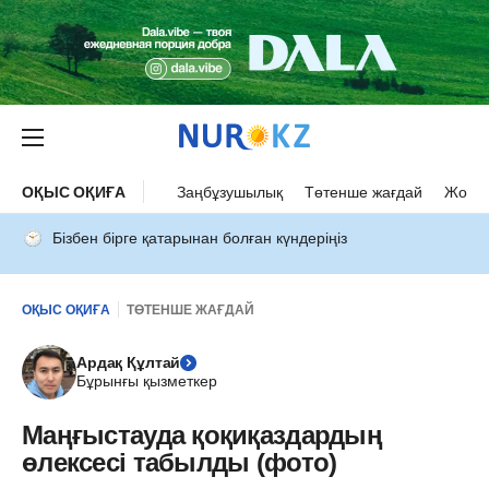
ОҚЫС ОҚИҒА
Заңбұзушылық
Төтенше жағдай
Жол а
Бізбен бірге қатарынан болған күндеріңіз
ОҚЫС ОҚИҒА
ТӨТЕНШЕ ЖАҒДАЙ
Ардақ Құлтай
Бұрынғы қызметкер
Маңғыстауда қоқиқаздардың
өлексесі табылды (фото)