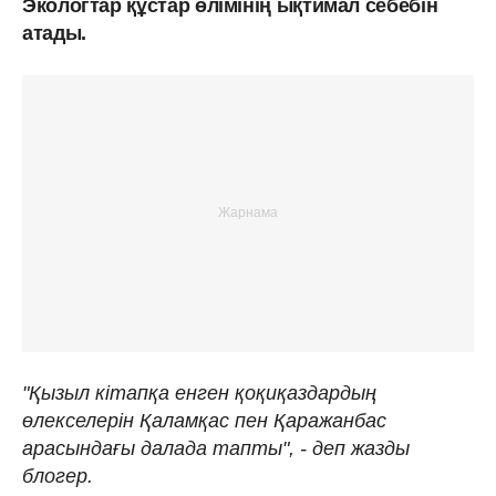
Экологтар құстар өлімінің ықтимал себебін
атады.
"Қызыл кітапқа енген қоқиқаздардың
өлекселерін Қаламқас пен Қаражанбас
арасындағы далада тапты", - деп жазды
блогер.