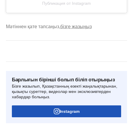
Публикация от Instagram
Мәтіннен қате тапсаңыз,
бізге жазыңыз
Барлығын бірінші болып біліп отырыңыз
Бізге жазылып, Қазақстанның өзекті жаңалықтарынан,
қызықты суреттер, видеолар мен эксклюзивтерден
хабардар болыңыз.
Instagram