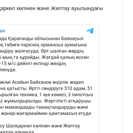
лқаркөл көлінен және Желтау ауылындағы
.