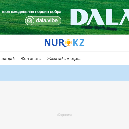
 жағдай
Жол апаты
Жазатайым оқиға