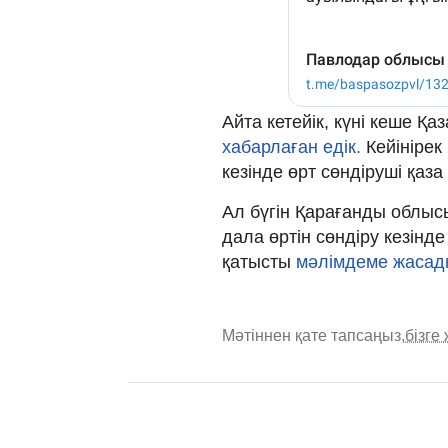
Айта кетейік, күні кеше Қа
хабарлаған едік.
Кейінірек
кезінде өрт сөндіруші қаз
Ал бүгін Қарағанды облыс
дала өртін сөндіру кезінде
қатысты
мәлімдеме жасад
Мәтіннен қате тапсаңыз,
бізге