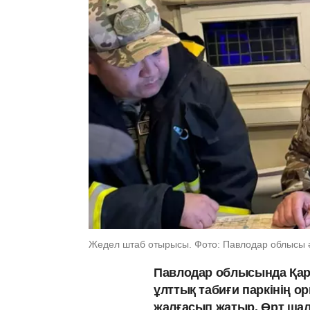
Жедел штаб отырысы. Фото: Павлодар облысы әк
Павлодар облысында Қар
ұлттық табиғи паркінің о
жалғасып жатыр. Өрт шал