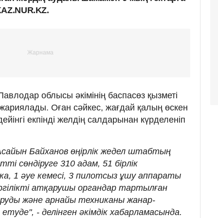
KAZ.NUR.KZ.
Павлодар облысы әкімінің баспасөз қызметі
жариялады. Оған сәйкес, жағдай қалың өскен
дейінгі екпінді желдің салдарынан күрделеніп
 Асайын Байханов өңірлік жедел штабтың
і сөндіруге 310 адам, 51 бірлік
а, 1 әуе кемесі, 3 пилотсыз ұшу аппараты
ргілікті атқарушы органдар тартылған
уды және арнайы техниканы жанар-
туде", - делінген әкімдік хабарламасында.