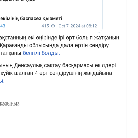
зақстанның екі өңірінде ірі өрт болып жатқанын
 Қарағанды облысында дала өртін сөндіру
а тапқаны
белгілі болды.
ының Денсаулық сақтау басқармасы өкілдері
 күйік шалған 4 өрт сөндірушінің жағдайына
ы.
 жазыңыз