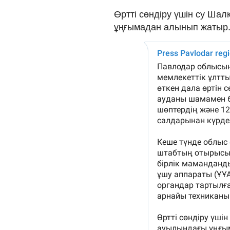
Өртті сөндіру үшін су Ша
ұңғымадан алынып жатыр