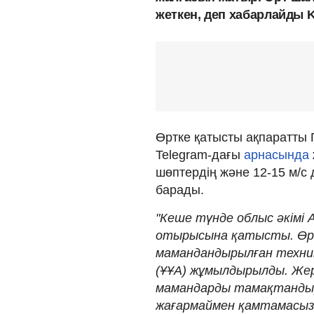
жеткен, деп хабарлайды 
Өртке қатысты ақпаратты 
Telegram-дағы
арнасында
шөптердің және 12-15 м/с 
барады.
"Кеше түнде облыс әкімі
отырысына қатысты. Өртт
мамандандырылған техник
(ҰҰА) жұмылдырылды. Же
мамандарды тамақтандыр
жағармаймен қамтамасыз е