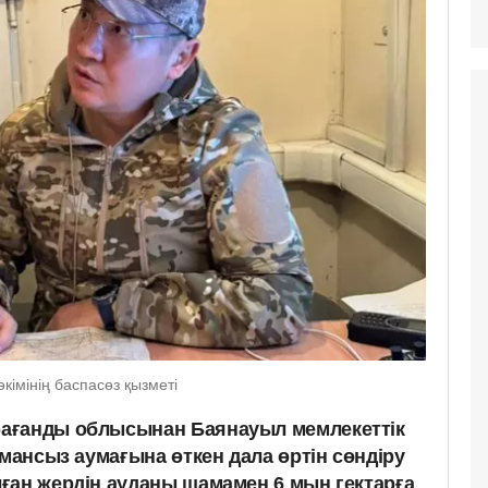
імінің баспасөз қызметі
ағанды облысынан Баянауыл мемлекеттік
рмансыз аумағына өткен дала өртін сөндіру
ған жердің ауданы шамамен 6 мың гектарға