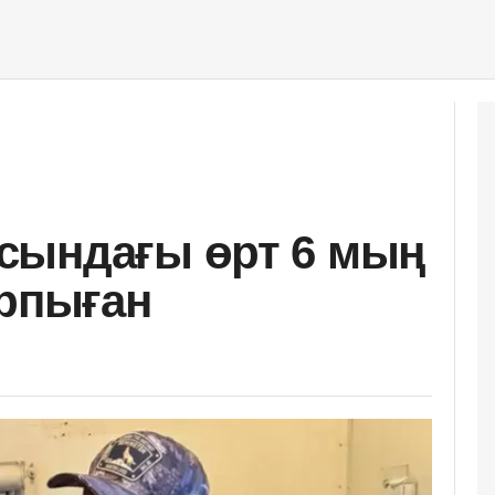
сындағы өрт 6 мың
арпыған