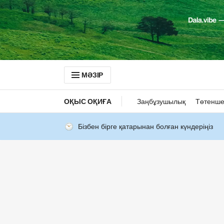
МӘЗІР
ОҚЫС ОҚИҒА
Заңбұзушылық
Төтенше
Бізбен бірге қатарынан болған күндеріңіз