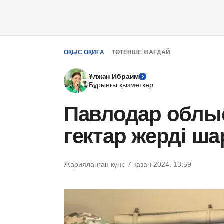
ОҚЫС ОҚИҒА
ТӨТЕНШЕ ЖАҒДАЙ
Ұлжан Ибраим
Бұрынғы қызметкер
Павлодар облы
гектар жерді ш
Жарияланған күні:
7 қазан 2024, 13:59