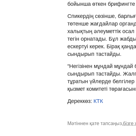
бойынша өткен брифингте
Спикердің сөзінше, барлы
төтенше жағдайлар орга
халықтың әлеуметтік осал
тегін орнатады. Бұл жабд
ескертуі керек. Бірақ қан
сындырып тастайды.
"Негізінен мұндай мұндай 
сындырып тастайды. Жалп
тұратын үйлерде белгілер
қызмет комитеті төрағасы
Дереккөз:
КТК
Мәтіннен қате тапсаңыз,
бізге