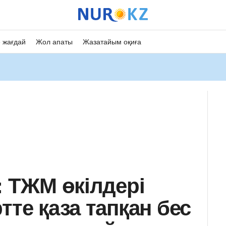
 жағдай
Жол апаты
Жазатайым оқиға
: ТЖМ өкілдері
тте қаза тапқан бес