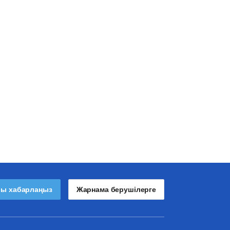
лы хабарлаңыз
Жарнама берушілерге