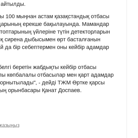
 айтылды.
ғы 100 мыңнан астам қазақстандық отбасы
ндарының ерекше бақылауында. Мамандар
 топтарының үйлеріне түтін детекторларын
ық сирена дыбысымен өрт басталғанын
дай да бір себептермен оны кейбір адамдар
белгі беретін жабдықты кейбір отбасы
ы көпбалалы отбасылар мен қарт адамдар
 орнытылады", - дейді ТЖМ Өртке қарсы
ның орынбасары Қанат Доспаев.
 жазыңыз