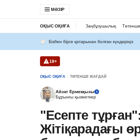
МӘЗІР
ОҚЫС ОҚИҒА
Заңбұзушылық
Төтенше
Бізбен бірге қатарынан болған күндеріңіз
18+
ОҚЫС ОҚИҒА
ТӨТЕНШЕ ЖАҒДАЙ
Айзат Ермекқызы
Бұрынғы қызметкер
"Есепте тұрған"
Жітіқарадағы өр