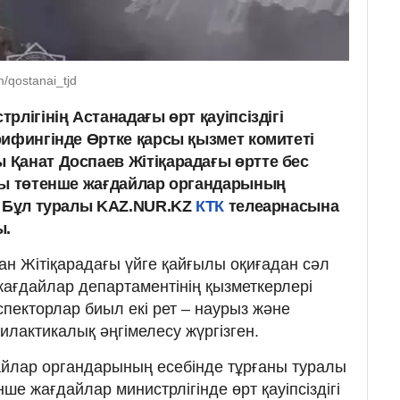
/qostanai_tjd
рлігінің Астанадағы өрт қауіпсіздігі
рифингінде Өртке қарсы қызмет комитеті
Қанат Доспаев Жітіқарадағы өртте бес
сы төтенше жағдайлар органдарының
. Бұл туралы KAZ.NUR.KZ
КТК
телеарнасына
ы.
ан Жітіқарадағы үйге қайғылы оқиғадан сәл
ағдайлар департаментінің қызметкерлері
пекторлар биыл екі рет – наурыз және
лактикалық әңгімелесу жүргізген.
йлар органдарының есебінде тұрғаны туралы
ше жағдайлар министрлігінде өрт қауіпсіздігі