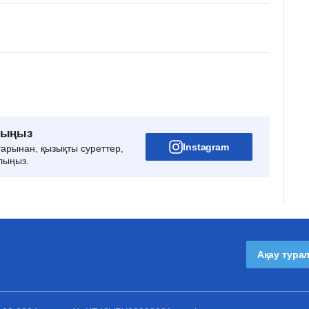
рыңыз
Instagram
тарынан, қызықты суреттер,
лыңыз.
Ақау тура