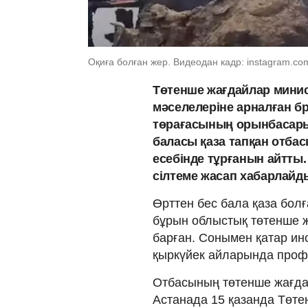
Оқиға болған жер. Видеодан кадр: instagram.com
Төтенше жағдайлар минист
мәселелеріне арналған б
төрағасының орынбасары 
баласы қаза тапқан отба
есебінде тұрғанын айтты
сілтеме жасап хабарлайд
Өрттен бес бала қаза болғ
бұрын облыстық төтенше ж
барған. Сонымен қатар инс
қыркүйек айларында профи
Отбасының төтенше жағда
Астанада 15 қазанда Төтен