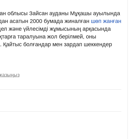
тан облысы Зайсан ауданы Мұқашы ауылында
дан асатын 2000 бумада жиналған
шөп жанған
ел және үйлесімді жұмысының арқасында
ақтарға таралуына жол берілмей, оны
ы. Қайтыс болғандар мен зардап шеккендер
 жазыңыз