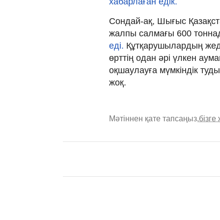
хабарлаған едік.
Сондай-ақ, Шығыс Қазақс
жалпы салмағы 600 тонна
еді.
Құтқарушылардың жед
өрттің одан әрі үлкен аум
оқшаулауға мүмкіндік туд
жоқ.
Мәтіннен қате тапсаңыз,
бізге