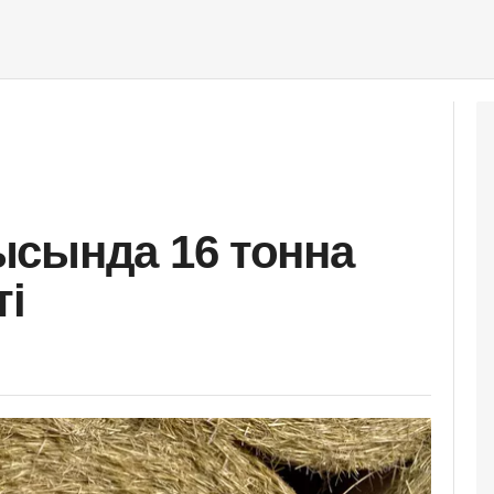
ысында 16 тонна
ті