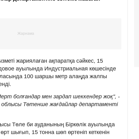
зметі жариялаған ақпаратқа сәйкес, 15
адовое ауылында Индустриальная көшесінде
 ауласында 100 шаршы метр алаңда жалпы
нді.
ерт болғандар мен зардап шеккендер жоқ", -
ы облысы Төтенше жағдайлар департаменті
блысы Төле би ауданының Біркөлік ауылында
өрт шығып, 15 тонна шөп өртеніп кеткенін