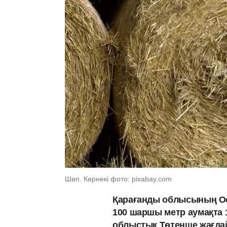
Шөп. Көрнекі фото: pixabay.com
Қарағанды ​​облысының 
100 шаршы метр аумақта 1
облыстық Төтенше жағдай