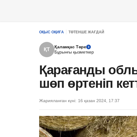
ОҚЫС ОҚИҒА
ТӨТЕНШЕ ЖАҒДАЙ
Қаламқас Төре
ҚТ
Бұрынғы қызметкер
Қарағанды ​обл
шөп өртеніп кет
Жарияланған күні:
16 қазан 2024, 17:37