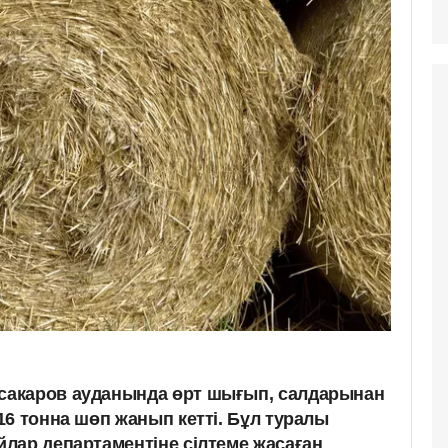
Осакаров ауданында өрт шығып, салдарынан
6 тонна шөп жанып кетті. Бұл туралы
лар департаментіне сілтеме жасаған