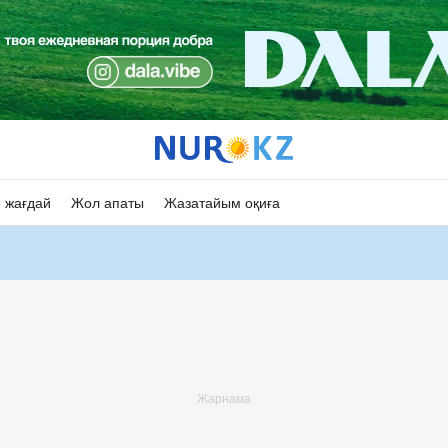
 жағдай
Жол апаты
Жазатайым оқиға