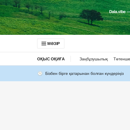
МӘЗІР
ОҚЫС ОҚИҒА
Заңбұзушылық
Төтенше
Бізбен бірге қатарынан болған күндеріңіз