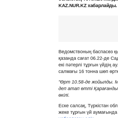
KAZ.NUR.KZ хабарлайды.
Ведомствоның баспасөз қы
қазанда сағат 06.22-де С
екі пәтерлі тұрғын үйдің
салмағы 16 тонна шөп өрте
"Өрт 10.58-де жойылды. М
деп атап өтті Қарағанд
өкілі.
Еске салсақ, Түркістан о
жеке тұрғын үй аумағында 