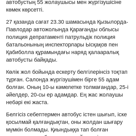
автобустың 55 жолаушысы мен жүргізушісіне
көмек көрсетті.
27 қазанда сағат 23.30 шамасында Қызылорда-
Павлодар автожолында Қарағанды облысы
полиция депратаменті патрульдік полиция
батальонының инспекторлары Ысқақов пен
Қабиболла құрамындағы наряд қалааралық
автобусты байқады.
Көлік жол бойында ескерту белгілерінсіз тоқтап
тұрған. Салонда жүргізушімен бірге 55 адам
болған. Оның 10-ы кәмелетке толмағандар, 25-і
әйелдер, 20-сы ер адамдар. Ең жас жолаушы
небәрі екі жаста.
Белгісіз себептермен автобус істен шығып, іске
қосылмай қалғандықтан, оны жолдан шығару
мүмкін болмады. Қиындыққа тап болған