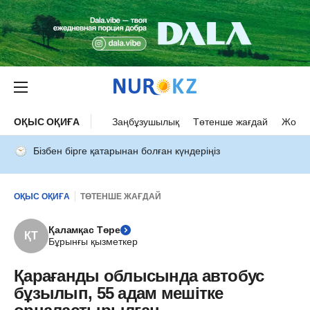
ОҚЫС ОҚИҒА
Заңбұзушылық
Төтенше жағдай
Жол а
Бізбен бірге қатарынан болған күндеріңіз
ОҚЫС ОҚИҒА
ТӨТЕНШЕ ЖАҒДАЙ
Қаламқас Төре
ҚТ
Бұрынғы қызметкер
Қарағанды ​облысында автобус
бұзылып, 55 адам мешітке