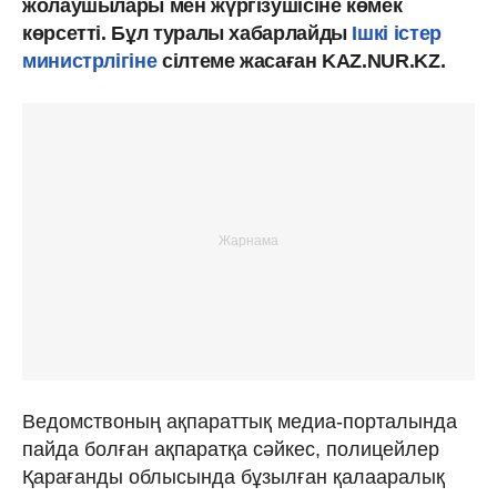
жолаушылары мен жүргізушісіне көмек
көрсетті. Бұл туралы хабарлайды
Ішкі істер
министрлігіне
сілтеме жасаған KAZ.NUR.KZ.
Ведомствоның ақпараттық медиа-порталында
пайда болған ақпаратқа сәйкес, полицейлер
Қарағанды ​​облысында бұзылған қалааралық