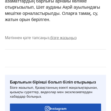
азаматтардың барлығы арнайы көлікке
отырғызылып, Шет ауданы Ақой ауылындағы
мешітке орналастырылды. Оларға тамақ, су,
жатын орын берілген.
Мәтіннен қате тапсаңыз,
бізге жазыңыз
Барлығын бірінші болып біліп отырыңыз
Бізге жазылып, Қазақстанның өзекті жаңалықтарынан,
қызықты суреттер, видеолар мен эксклюзивтерден
хабардар болыңыз.
Instagram