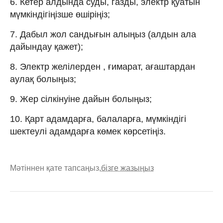
6. Кетер алдында суды, газды, электр қуатын
мүмкіндігіңізше өшіріңіз;
7. Дабыл жол сандығын алыңыз (алдын ала
дайындау қажет);
8. Электр желілерден , ғимарат, ағаштардан
аулақ болыңыз;
9. Жер сілкінуіне дайын болыңыз;
10. Қарт адамдарға, балаларға, мүмкіндігі
шектеулі адамдарға көмек көрсетіңіз.
Мәтіннен қате тапсаңыз,
бізге жазыңыз