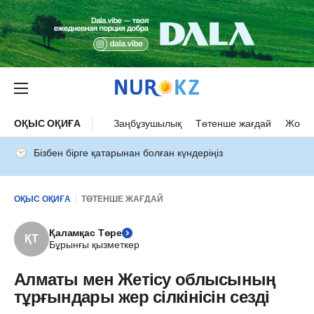
ОҚЫС ОҚИҒА
Заңбұзушылық
Төтенше жағдай
Жол а
Бізбен бірге қатарынан болған күндеріңіз
ОҚЫС ОҚИҒА
ТӨТЕНШЕ ЖАҒДАЙ
Қаламқас Төре
ҚТ
Бұрынғы қызметкер
Алматы мен Жетісу облысының
тұрғындары жер сілкінісін сезді