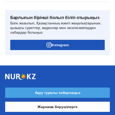
Барлығын бірінші болып біліп отырыңыз
Бізге жазылып, Қазақстанның өзекті жаңалықтарынан,
қызықты суреттер, видеолар мен эксклюзивтерден
хабардар болыңыз.
Instagram
Ақау туралы хабарлаңыз
Жарнама берушілерге