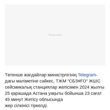
Төтенше жағдайлар министрлігінің
Telegram
-
дағы мәліметіне сәйкес, ТЖМ "СБЗҰҒО" ЖШС
сейсмикалық станциялар желісімен 2024 жылғы
25 қарашада Астана уақыты бойынша 23 сағат
45 минут Жетісу облысында
жер сілкінісі тіркелді.