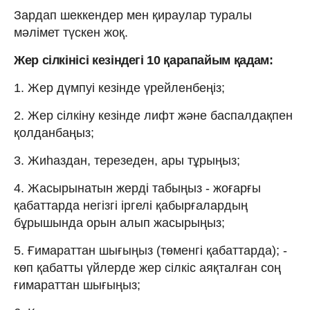
Зардап шеккендер мен қираулар туралы
мәлімет түскен жоқ.
Жер сілкінісі кезіндегі 10 қарапайым қадам:
1. Жер дүмпуі кезінде үрейленбеңіз;
2. Жер сілкіну кезінде лифт және баспалдақпен
қолданбаңыз;
3. Жиhаздан, терезеден, ары тұрыңыз;
4. Жасырынатын жерді табыңыз - жоғарғы
қабаттарда негізгі іргелі қабырғалардың
бұрышында орын алып жасырыңыз;
5. Ғимараттан шығыңыз (төменгі қабаттарда); -
көп қабатты үйлерде жер сілкіс аяқталған соң
ғимараттан шығыңыз;